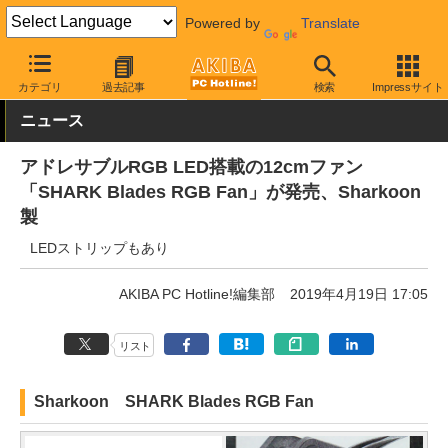
Powered by
Translate
AKIBA PC Hotline!
PCパーツ
ファン関連製品
ケースファン
カテゴリ
過去記事
検索
Impressサイト
ニュース
アドレサブルRGB LED搭載の12cmファン
「SHARK Blades RGB Fan」が発売、Sharkoon
製
LEDストリップもあり
AKIBA PC Hotline!編集部
2019年4月19日 17:05
リスト
Sharkoon SHARK Blades RGB Fan