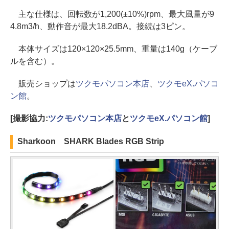
主な仕様は、回転数が1,200(±10%)rpm、最大風量が9
4.8m3/h、動作音が最大18.2dBA。接続は3ピン。
本体サイズは120×120×25.5mm、重量は140g（ケーブ
ルを含む）。
販売ショップは
ツクモパソコン本店
、
ツクモeX.パソコ
ン館
。
[撮影協力:
ツクモパソコン本店
と
ツクモeX.パソコン館
]
Sharkoon SHARK Blades RGB Strip