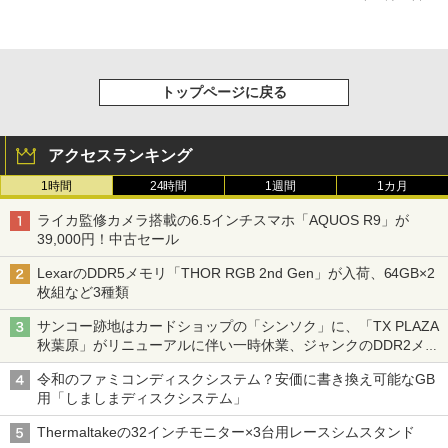
トップページに戻る
アクセスランキング
1時間
24時間
1週間
1カ月
ライカ監修カメラ搭載の6.5インチスマホ「AQUOS R9」が
39,000円！中古セール
LexarのDDR5メモリ「THOR RGB 2nd Gen」が入荷、64GB×2
枚組など3種類
サンコー跡地はカードショップの「シンソク」に、「TX PLAZA
秋葉原」がリニューアルに伴い一時休業、ジャンクのDDR2メモ
リが100円で販売など～ 最近の秋葉原 ～
令和のファミコンディスクシステム？安価に書き換え可能なGB
用「しましまディスクシステム」
Thermaltakeの32インチモニター×3台用レースシムスタンド