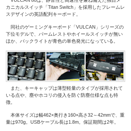
VULCAN 80は、静音性と高速性を兼ね備えた独自メ
カニカルスイッチ「Titan Switch」を採用したフレームレ
スデザインの英語配列キーボード。
同社のゲーミングキーボード「VULCAN」シリーズの
下位モデルで、パームレストやホイールスイッチが無い
ほか、バックライトが青色の単色発光になっている。
また、キーキャップは薄型軽量のタイプが採用されて
いる点や、塵やホコリの侵入を防ぐ防塵仕様な点も特
徴。
本体サイズは幅462×奥行き160×高さ32～42mmで、重
量は970g。USBケーブル長は1.8m。保証期間は2年。