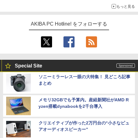
もっと見る
AKIBA PC Hotline! をフォローする
Special Site
ソニーミラーレス一眼の大特集！ 見どころ記事
まとめ
メモリ32GBでも予算内。産経新聞社がAMD R
yzen搭載dynabookを2千台導入
クリエイティブが作った2万円台の“小さなピュ
アオーディオスピーカー”