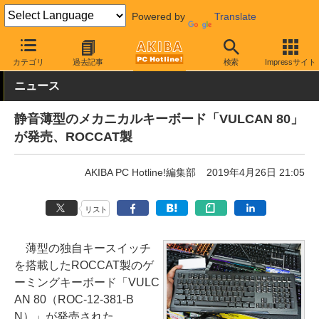
Powered by
Translate
AKIBA PC Hotline!
PC周辺機器
キーボード
ROCCAT
カテゴリ
過去記事
検索
Impressサイト
ニュース
静音薄型のメカニカルキーボード「VULCAN 80」
が発売、ROCCAT製
AKIBA PC Hotline!編集部
2019年4月26日 21:05
リスト
薄型の独自キースイッチ
を搭載したROCCAT製のゲ
ーミングキーボード「VULC
AN 80（ROC-12-381-B
N）」が発売された。