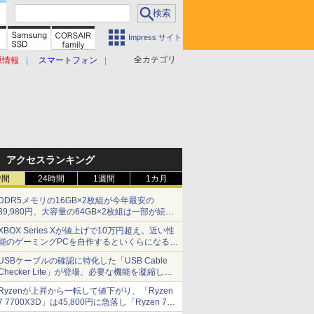
Impress サイト
全カテゴリ
原情報
スマートフォン
アクセスランキング
時間
24時間
1週間
1カ月
DDR5メモリの16GB×2枚組が今年最安の
39,980円、大容量の64GB×2枚組は一部が続騰
[8月前半のメモリ価格]
XBOX Series Xが値上げで10万円超え。近い性
能のゲーミングPCを自作するといくらになる？
【石田賀津男の『酒の肴にPCゲーム』】
USBケーブルの確認に特化した「USB Cable
Checker Lite」が登場、必要な機能を凝縮しコ
ンパクトに 7日発売
Ryzenが上昇から一転して値下がり、「Ryzen
7 7700X3D」は45,800円に急落し「Ryzen 7
7800X3D」との価格逆転解消 [8月前半のCPU