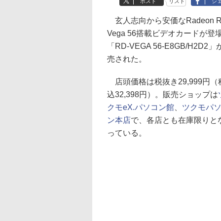
ポスト
リスト
シ
玄人志向から安価なRadeon R
Vega 56搭載ビデオカードが登
「RD-VEGA 56-E8GB/H2D2
売された。
店頭価格は税抜き29,999円（
込32,398円）。販売ショップは
クモeX.パソコン館
、
ツクモパ
ン本店
で、各店とも在庫限りと
っている。