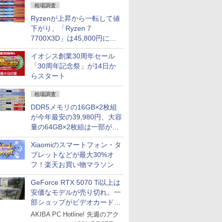
相場調査
Ryzenが上昇から一転して値
下がり、「Ryzen 7
7700X3D」は45,800円に急
落し「Ryzen 7 7800X3D」
イオシス創業30周年セール
との価格逆転解消 [8月前半の
「30周年記念祭」が14日か
CPU価格]
らスタート
相場調査
DDR5メモリの16GB×2枚組
が今年最安の39,980円、大容
量の64GB×2枚組は一部が続
騰 [8月前半のメモリ価格]
Xiaomiのスマートフォン・タ
ブレットなどが最大30%オ
フ！楽天お買い物マラソン
GeForce RTX 5070 Ti以上は
安価なモデルが売り切れ。一
部ショップがビデオカードの
購入制限を実施したニュース
AKIBA PC Hotline! 先週のアク