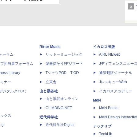
Rittor Music
イカロス出版
dフォーラム
リットーミュージック
AIRLINEweb
ップ担当者フォーラム
楽器探そう!デジマート
Jディフェンスニュー
ness Library
TシャツPOD T-OD
通訳翻訳ジャーナル
セミナー
立東舎
JレスキューWeb
 X（デジタルクロス）
山と溪谷社
イカロスアカデミー
山と溪谷オンライン
MdN
CLIMBING-NET
MdN Books
ブックス
近代科学社
MdN Design Interactiv
ing
近代科学社Digital
テックリブ
TechLib