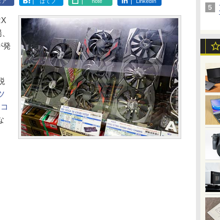
ェア
はてブ
note
LinkedIn
X
場、
」が発
税
ツ
ソコ
な