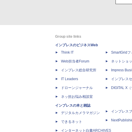
Group site links
インプレスのビジネスWeb
Think IT
SmartGri
Web担当者Forum
ネットショ
インプレス総合研究所
Impress Busi
IT Leaders
インプレス
ドローンジャーナル
DIGITAL
ネッ担お悩み相談室
インプレスの本と雑誌
インプレス
デジタルカメラマガジン
NextPublish
できるネット
インターネット白書ARCHIVES