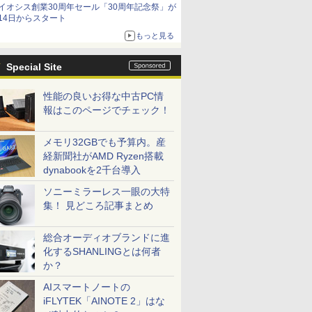
イオシス創業30周年セール「30周年記念祭」が
価格]
14日からスタート
もっと見る
Special Site
性能の良いお得な中古PC情
報はこのページでチェック！
メモリ32GBでも予算内。産
経新聞社がAMD Ryzen搭載
dynabookを2千台導入
ソニーミラーレス一眼の大特
集！ 見どころ記事まとめ
総合オーディオブランドに進
化するSHANLINGとは何者
か？
AIスマートノートの
iFLYTEK「AINOTE 2」はな