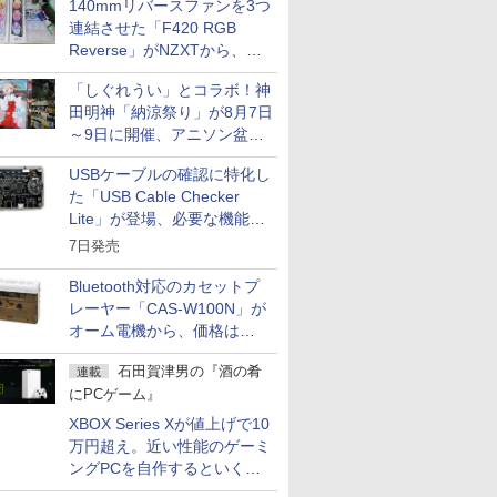
140mmリバースファンを3つ
連結させた「F420 RGB
Reverse」がNZXTから、単
一フレーム採用
「しぐれうい」とコラボ！神
田明神「納涼祭り」が8月7日
～9日に開催、アニソン盆踊
りや屋台グルメなどもあり
USBケーブルの確認に特化し
た「USB Cable Checker
Lite」が登場、必要な機能を
凝縮しコンパクトに
7日発売
Bluetooth対応のカセットプ
レーヤー「CAS-W100N」が
オーム電機から、価格は
5,940円
石田賀津男の『酒の肴
連載
にPCゲーム』
XBOX Series Xが値上げで10
万円超え。近い性能のゲーミ
ングPCを自作するといくら
になる？