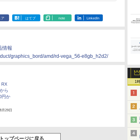
ェア
はてブ
note
LinkedIn
製品情報
roduct/graphics_bord/amd/rd-vega_56-e8gb_h2d2/
1
 RX
社から
00円か
年8月29日
トップページに戻る