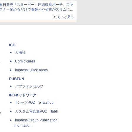
発売から2週間は20%オフになるセールが実施
本日発売「スヌーピー」圧縮収納ポーチ。ファ
スナー閉めるだけで着替えや荷物がスリムにま
とまる
もっと見る
ICE
天海社
ス
Comic curea
impress QuickBooks
PUBFUN
パブファンセルフ
IPGネットワーク
TシャツPOD pTa.shop
カスタム写真集POD fabli
e
Impress Group Publication
Information