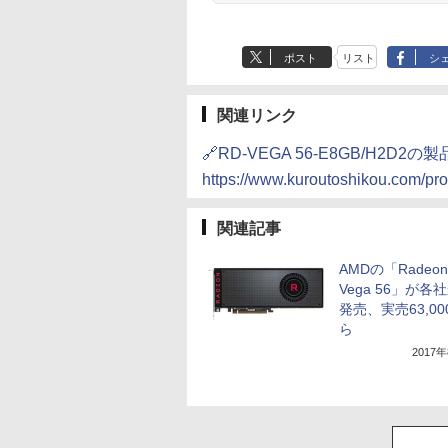
ポスト
リスト
シ
関連リンク
🔗RD-VEGA 56-E8GB/H2D2の
https://www.kuroutoshikou.com/p
関連記事
AMDの「Radeon
Vega 56」が各
発売、実売63,0
ら
2017