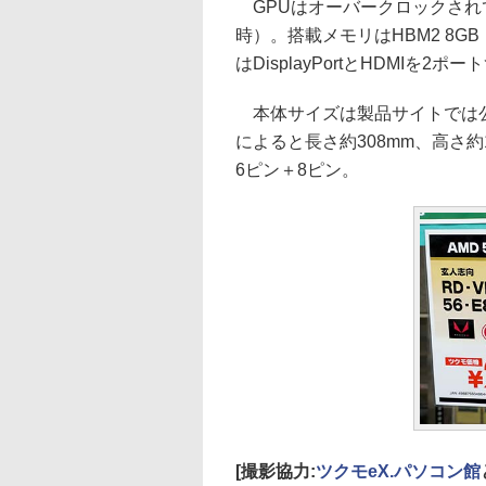
GPUはオーバークロックされて
時）。搭載メモリはHBM2 8GB（
はDisplayPortとHDMIを2
本体サイズは製品サイトでは
によると長さ約308mm、高さ
6ピン＋8ピン。
[撮影協力:
ツクモeX.パソコン館