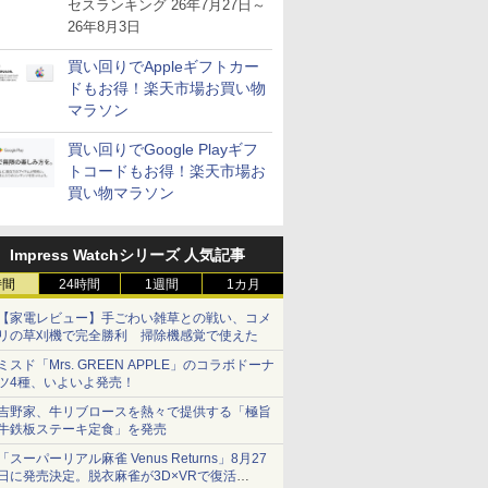
が注目を集める
セスランキング 26年7月27日～
26年8月3日
買い回りでAppleギフトカー
ドもお得！楽天市場お買い物
マラソン
買い回りでGoogle Playギフ
トコードもお得！楽天市場お
買い物マラソン
Impress Watchシリーズ 人気記事
時間
24時間
1週間
1カ月
【家電レビュー】手ごわい雑草との戦い、コメ
リの草刈機で完全勝利 掃除機感覚で使えた
ミスド「Mrs. GREEN APPLE」のコラボドーナ
ツ4種、いよいよ発売！
吉野家、牛リブロースを熱々で提供する「極旨
牛鉄板ステーキ定食」を発売
「スーパーリアル麻雀 Venus Returns」8月27
日に発売決定。脱衣麻雀が3D×VRで復活