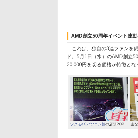
AMD創立50周年イベント連
これは、独自の3連ファンを備えたA
ド。5月1日（水）のAMD創立
30,000円を切る価格が特徴と
ツクモeX.パソコン館
の店頭POP
主な