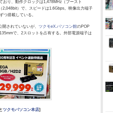
おり、動作クロックは1,478MHz（ブースト
2,048bit）で、スピードは1.6Gbps。映像出力端子
ポートずつ搭載している。
公開されていないが、
ツクモeX.パソコン館
のPOP
約135mmで、2スロットを占有する。外部電源端子は
と
ツクモパソコン本店
]