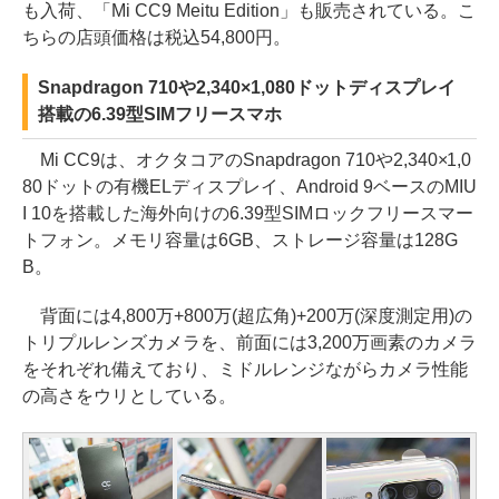
も入荷、「Mi CC9 Meitu Edition」も販売されている。こ
ちらの店頭価格は税込54,800円。
Snapdragon 710や2,340×1,080ドットディスプレイ
搭載の6.39型SIMフリースマホ
Mi CC9は、オクタコアのSnapdragon 710や2,340×1,0
80ドットの有機ELディスプレイ、Android 9ベースのMIU
I 10を搭載した海外向けの6.39型SIMロックフリースマー
トフォン。メモリ容量は6GB、ストレージ容量は128G
B。
背面には4,800万+800万(超広角)+200万(深度測定用)の
トリプルレンズカメラを、前面には3,200万画素のカメラ
をそれぞれ備えており、ミドルレンジながらカメラ性能
の高さをウリとしている。