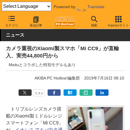
Powered by
Translate
AKIBA PC Hotline!
モバイル
スマートフォン
SIMフリースマー
カテゴリ
過去記事
検索
Impressサイト
ニュース
カメラ重視のXiaomi製スマホ「Mi CC9」が直輸
入、実売44,800円から
Meituとコラボした特別モデルもあり
AKIBA PC Hotline!編集部
2019年7月16日 08:10
リスト
トリプルレンズカメラ搭
載のXiaomi製ミドルレンジ
スマートフォン「Mi CC9」
が、
イオシス アキバ中央通