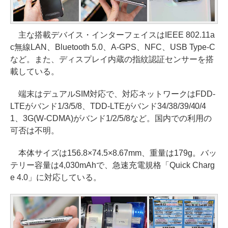
主な搭載デバイス・インターフェイスはIEEE 802.11a
c無線LAN、Bluetooth 5.0、A-GPS、NFC、USB Type-C
など。また、ディスプレイ内蔵の指紋認証センサーを搭
載している。
端末はデュアルSIM対応で、対応ネットワークはFDD-
LTEがバンド1/3/5/8、TDD-LTEがバンド34/38/39/40/4
1、3G(W-CDMA)がバンド1/2/5/8など。国内での利用の
可否は不明。
本体サイズは156.8×74.5×8.67mm、重量は179g。バッ
テリー容量は4,030mAhで、急速充電規格「Quick Charg
e 4.0」に対応している。