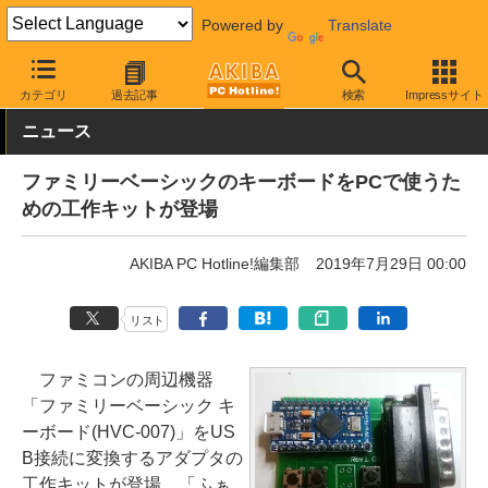
Powered by
Translate
AKIBA PC Hotline!
PC周辺機器
キーボード
キーボード関連ア
カテゴリ
過去記事
検索
Impressサイト
ニュース
ファミリーベーシックのキーボードをPCで使うた
めの工作キットが登場
AKIBA PC Hotline!編集部
2019年7月29日 00:00
リスト
ファミコンの周辺機器
「ファミリーベーシック キ
ーボード(HVC-007)」をUS
B接続に変換するアダプタの
工作キットが登場、「ふぁ