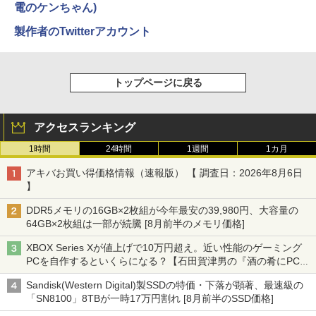
電のケンちゃん)
製作者のTwitterアカウント
トップページに戻る
アクセスランキング
1時間
24時間
1週間
1カ月
アキバお買い得価格情報（速報版） 【 調査日：2026年8月6日
】
DDR5メモリの16GB×2枚組が今年最安の39,980円、大容量の
64GB×2枚組は一部が続騰 [8月前半のメモリ価格]
XBOX Series Xが値上げで10万円超え。近い性能のゲーミング
PCを自作するといくらになる？【石田賀津男の『酒の肴にPCゲ
ーム』】
Sandisk(Western Digital)製SSDの特価・下落が顕著、最速級の
「SN8100」8TBが一時17万円割れ [8月前半のSSD価格]