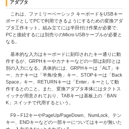
アダプタ
これは、ファミリーベーシック キーボードをUSBキー
ボードとしてPCで利用できるようにするための変換アダ
プタ工作キット。組み立てには半田付け作業が必要で、
PCと接続するには別売りのMicro USBケーブルが必要と
なる。
基本的な入力はキーボードに刻印されたキー通りに動
作するが、GRPHキーやカナキーなどの一部は刻印とは
別の入力になる。具体的には、GRPHキーは「ALT」キ
ー、カナキーは「半角/全角」キー、STOPキーは「Back
Space」キー、RETURNキーは「Enter」キーとして動
作するとのこと。また、変換アダプタ本体にはタクトス
イッチが用意されており、TABキーは基板上の「BAN
K」スイッチで代用するという。
F9～F12キーやPageUp/PageDown、NumLock、テン
キー、ENDキーなどの一部キーについてはキーが無いた