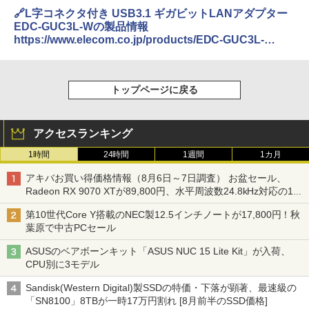
🔗L字コネクタ付き USB3.1 ギガビットLANアダプター
EDC-GUC3L-Wの製品情報
https://www.elecom.co.jp/products/EDC-GUC3L-
W.html
トップページに戻る
アクセスランキング
1時間
24時間
1週間
1カ月
アキバお買い得価格情報（8月6日～7日調査） お盆セール、
Radeon RX 9070 XTが89,800円、水平周波数24.8kHz対応の17
型モニターが9,801円、暑さ指数連動セール ほか
第10世代Core Y搭載のNEC製12.5インチノートが17,800円！秋
葉原で中古PCセール
ASUSのベアボーンキット「ASUS NUC 15 Lite Kit」が入荷、
CPU別に3モデル
Sandisk(Western Digital)製SSDの特価・下落が顕著、最速級の
「SN8100」8TBが一時17万円割れ [8月前半のSSD価格]