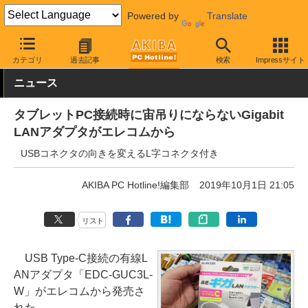
Powered by
Translate
AKIBA PC Hotline!
PC周辺機器
有線LAN
その他
カテゴリ
過去記事
検索
Impressサイト
ニュース
タブレットPC接続時に宙吊りにならないGigabit
LANアダプタがエレコムから
USBコネクタの向きを変えるL字コネクタ付き
AKIBA PC Hotline!編集部
2019年10月1日 21:05
リスト
USB Type-C接続の有線L
ANアダプタ「EDC-GUC3L-
W」がエレコムから発売さ
れた。