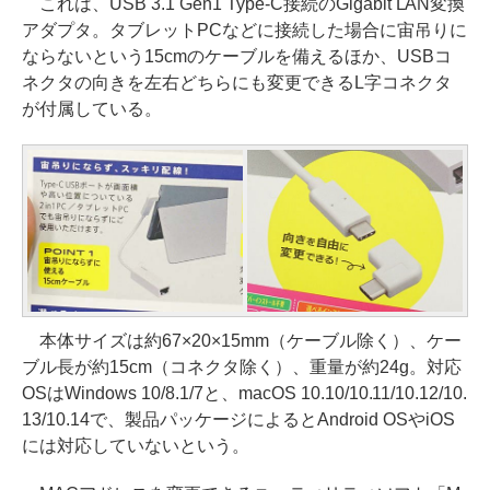
これは、USB 3.1 Gen1 Type-C接続のGigabit LAN変換
アダプタ。タブレットPCなどに接続した場合に宙吊りに
ならないという15cmのケーブルを備えるほか、USBコ
ネクタの向きを左右どちらにも変更できるL字コネクタ
が付属している。
本体サイズは約67×20×15mm（ケーブル除く）、ケー
ブル長が約15cm（コネクタ除く）、重量が約24g。対応
OSはWindows 10/8.1/7と、macOS 10.10/10.11/10.12/10.
13/10.14で、製品パッケージによるとAndroid OSやiOS
には対応していないという。