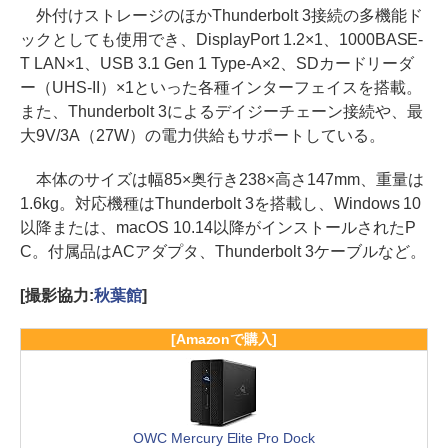
外付けストレージのほかThunderbolt 3接続の多機能ド
ックとしても使用でき、DisplayPort 1.2×1、1000BASE-
T LAN×1、USB 3.1 Gen 1 Type-A×2、SDカードリーダ
ー（UHS-II）×1といった各種インターフェイスを搭載。
また、Thunderbolt 3によるデイジーチェーン接続や、最
大9V/3A（27W）の電力供給もサポートしている。
本体のサイズは幅85×奥行き238×高さ147mm、重量は
1.6kg。対応機種はThunderbolt 3を搭載し、Windows 10
以降または、macOS 10.14以降がインストールされたP
C。付属品はACアダプタ、Thunderbolt 3ケーブルなど。
[撮影協力:
秋葉館
]
[Amazonで購入]
OWC Mercury Elite Pro Dock