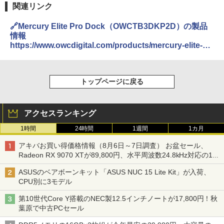
関連リンク
🔗Mercury Elite Pro Dock（OWCTB3DKP2D）の製品
情報
https://www.owcdigital.com/products/mercury-elite-
pro-dock
トップページに戻る
アクセスランキング
1時間
24時間
1週間
1カ月
アキバお買い得価格情報（8月6日～7日調査） お盆セール、
Radeon RX 9070 XTが89,800円、水平周波数24.8kHz対応の17
型モニターが9,801円、暑さ指数連動セール ほか
ASUSのベアボーンキット「ASUS NUC 15 Lite Kit」が入荷、
CPU別に3モデル
第10世代Core Y搭載のNEC製12.5インチノートが17,800円！秋
葉原で中古PCセール