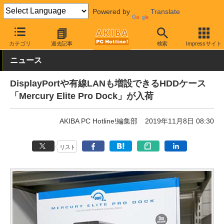
Powered by
Translate
AKIBA PC Hotline!
PC周辺機器
HDDケース
外付け型
カテゴリ
過去記事
検索
Impressサイト
ニュース
DisplayPortや有線LANも増設できるHDDケース
「Mercury Elite Pro Dock」が入荷
AKIBA PC Hotline!編集部
2019年11月8日 08:30
リスト