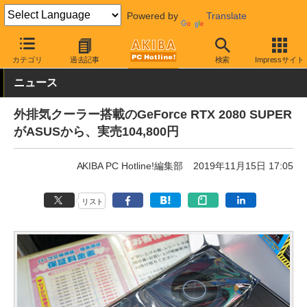
Powered by
Translate
AKIBA PC Hotline!
PCパーツ
ビデオカード（グラフィックボード
カテゴリ
過去記事
検索
Impressサイト
ニュース
外排気クーラー搭載のGeForce RTX 2080 SUPER
がASUSから、実売104,800円
AKIBA PC Hotline!編集部
2019年11月15日 17:05
リスト