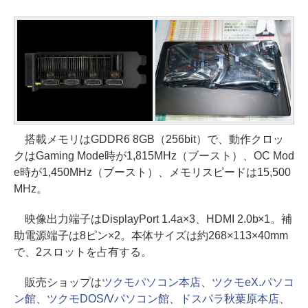
搭載メモリはGDDR6 8GB（256bit）で、動作クロッ
クはGaming Mode時が1,815MHz（ブースト）、OC Mod
e時が1,450MHz（ブースト）、メモリスピードは15,500
MHz。
映像出力端子はDisplayPort 1.4a×3、HDMI 2.0b×1。補
助電源端子は8ピン×2。本体サイズは約268×113×40mm
で、2スロットを占有する。
販売ショップは
ツクモパソコン本店
、
ツクモeX.パソコ
ン館
、
ツクモDOS/Vパソコン館
、
ドスパラ秋葉原本店
、