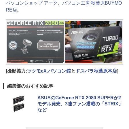
パソコンショップ アーク
、
パソコン工房 秋葉原BUYMO
RE店
。
[撮影協力:
ツクモeX.パソコン館
と
ドスパラ秋葉原本店
]
編集部のおすすめ記事
ASUSのGeForce RTX 2080 SUPERが2
モデル発売、3連ファン搭載の「STRIX」
など