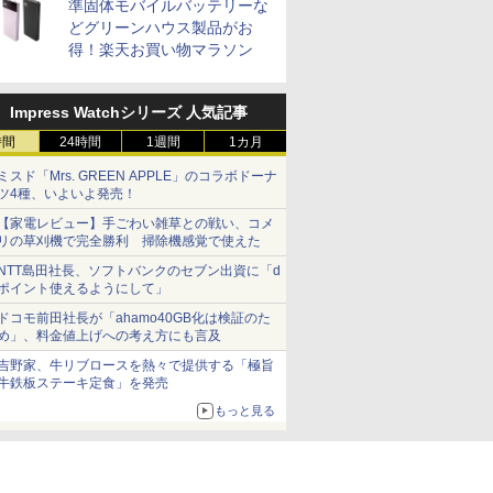
準固体モバイルバッテリーな
どグリーンハウス製品がお
得！楽天お買い物マラソン
Impress Watchシリーズ 人気記事
時間
24時間
1週間
1カ月
ミスド「Mrs. GREEN APPLE」のコラボドーナ
ツ4種、いよいよ発売！
【家電レビュー】手ごわい雑草との戦い、コメ
リの草刈機で完全勝利 掃除機感覚で使えた
NTT島田社長、ソフトバンクのセブン出資に「d
ポイント使えるようにして」
ドコモ前田社長が「ahamo40GB化は検証のた
め」、料金値上げへの考え方にも言及
吉野家、牛リブロースを熱々で提供する「極旨
牛鉄板ステーキ定食」を発売
もっと見る