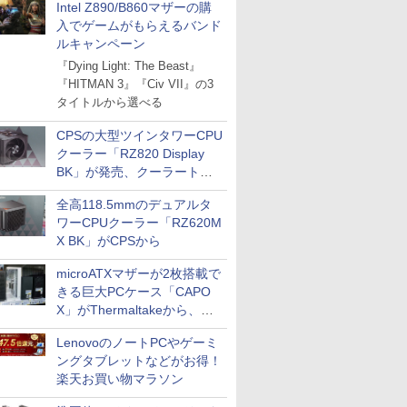
Intel Z890/B860マザーの購
入でゲームがもらえるバンド
ルキャンペーン
『Dying Light: The Beast』
『HITMAN 3』『Civ VII』の3
タイトルから選べる
CPSの大型ツインタワーCPU
クーラー「RZ820 Display
BK」が発売、クーラートッ
プに5インチ液晶搭載
全高118.5mmのデュアルタ
ワーCPUクーラー「RZ620M
X BK」がCPSから
microATXマザーが2枚搭載で
きる巨大PCケース「CAPO
X」がThermaltakeから、カ
ラーは2色
LenovoのノートPCやゲーミ
ングタブレットなどがお得！
楽天お買い物マラソン