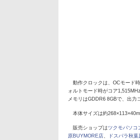
動作クロックは、OCモード時がコ
ォルトモード時がコア1,515MHz
メモリはGDDR6 8GBで、出
本体サイズは約268×113×40
販売ショップは
ツクモパソコ
原BUYMORE店
、
ドスパラ秋葉