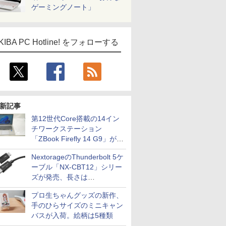
ゲーミングノート」
KIBA PC Hotline! をフォローする
新記事
第12世代Core搭載の14イン
チワークステーション
「ZBook Firefly 14 G9」が
79,800円！秋葉原で中古PC
NextorageのThunderbolt 5ケ
セール
ーブル「NX-CBT12」シリー
ズが発売、長さは
30cm/50cm/1mの3種類
プロ生ちゃんグッズの新作、
手のひらサイズのミニキャン
バスが入荷。絵柄は5種類