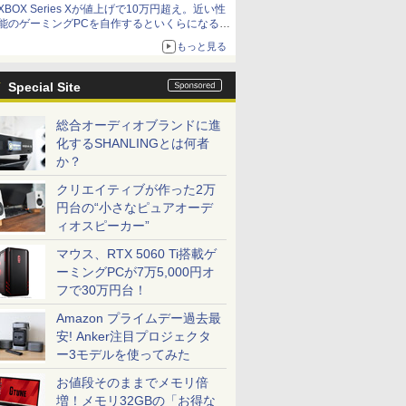
XBOX Series Xが値上げで10万円超え。近い性
能のゲーミングPCを自作するといくらになる？
【石田賀津男の『酒の肴にPCゲーム』】
もっと見る
Special Site
総合オーディオブランドに進
化するSHANLINGとは何者
か？
クリエイティブが作った2万
円台の“小さなピュアオーデ
ィオスピーカー”
マウス、RTX 5060 Ti搭載ゲ
ーミングPCが7万5,000円オ
フで30万円台！
Amazon プライムデー過去最
安! Anker注目プロジェクタ
ー3モデルを使ってみた
お値段そのままでメモリ倍
増！メモリ32GBの「お得な