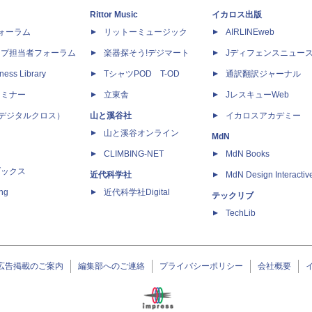
Rittor Music
イカロス出版
dフォーラム
リットーミュージック
AIRLINEweb
ップ担当者フォーラム
楽器探そう!デジマート
Jディフェンスニュー
ness Library
TシャツPOD T-OD
通訳翻訳ジャーナル
セミナー
立東舎
JレスキューWeb
 X（デジタルクロス）
山と溪谷社
イカロスアカデミー
山と溪谷オンライン
MdN
CLIMBING-NET
MdN Books
ブックス
近代科学社
MdN Design Interactiv
ing
近代科学社Digital
テックリブ
TechLib
広告掲載のご案内
編集部へのご連絡
プライバシーポリシー
会社概要