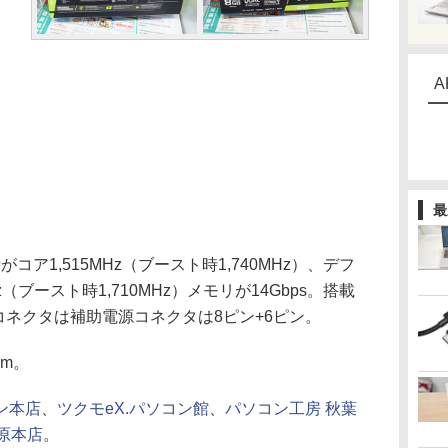
A
最
ア1,515MHz（ブースト時1,740MHz）、デフ
（ブースト時1,710MHz）メモリが14Gbps。搭載
力コネクタは補助電源コネクタは8ピン+6ピン。
mm。
ン本店
、
ツクモeX.パソコン館
、
パソコン工房 秋葉
原本店
。