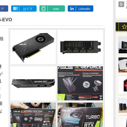
ェア
はてブ
note
LinkedIn
G-EVO
格
継
が
1
な
性
確
な