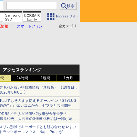
Impress サイト
全カテゴリ
原情報
スマートフォン
アクセスランキング
時間
24時間
1週間
1カ月
アキバお買い得価格情報（速報版） 【 調査日：
2026年8月6日 】
iPadでもそのまま使えるボールペン「STYLUS
2WAY」がエレコムから、ゼブラと共同開発
DDR5メモリの16GB×2枚組が今年最安の
39,980円、大容量の64GB×2枚組は一部が続騰
[8月前半のメモリ価格]
スリム形状でキーボードとも組み合わせやすい
トラックボールマウス「Nape Pro」が
Keychronから