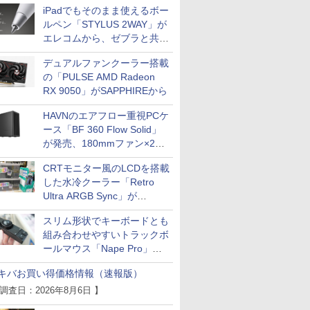
iPadでもそのまま使えるボー
ルペン「STYLUS 2WAY」が
エレコムから、ゼブラと共同
開発
デュアルファンクーラー搭載
の「PULSE AMD Radeon
RX 9050」がSAPPHIREから
HAVNのエアフロー重視PCケ
ース「BF 360 Flow Solid」
が発売、180mmファン×2搭
載
CRTモニター風のLCDを搭載
した水冷クーラー「Retro
Ultra ARGB Sync」が
Thermaltakeから
スリム形状でキーボードとも
組み合わせやすいトラックボ
ールマウス「Nape Pro」が
Keychronから
キバお買い得価格情報（速報版）
 調査日：2026年8月6日 】