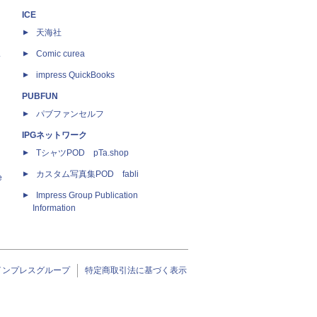
ICE
天海社
ス
Comic curea
impress QuickBooks
PUBFUN
パブファンセルフ
IPGネットワーク
TシャツPOD pTa.shop
カスタム写真集POD fabli
e
Impress Group Publication
Information
インプレスグループ
特定商取引法に基づく表示