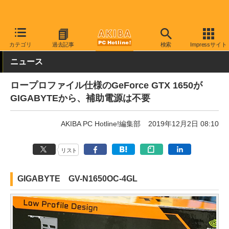
AKIBA PC Hotline!
PCパーツ
ビデオカード（グラフィックボード
カテゴリ
過去記事
検索
Impressサイト
ニュース
ロープロファイル仕様のGeForce GTX 1650が
GIGABYTEから、補助電源は不要
AKIBA PC Hotline!編集部
2019年12月2日 08:10
リスト
GIGABYTE GV-N1650OC-4GL