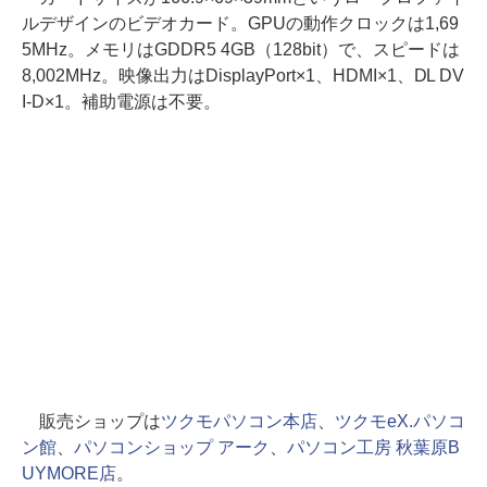
ルデザインのビデオカード。GPUの動作クロックは1,69
5MHz。メモリはGDDR5 4GB（128bit）で、スピードは
8,002MHz。映像出力はDisplayPort×1、HDMI×1、DL DV
I-D×1。補助電源は不要。
販売ショップは
ツクモパソコン本店
、
ツクモeX.パソコ
ン館
、
パソコンショップ アーク
、
パソコン工房 秋葉原B
UYMORE店
。