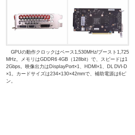
GPUの動作クロックはベース1,530MHz/ブースト1,725
MHz。メモリはGDDR6 4GB（128bit）で、スピードは1
2Gbps。映像出力はDisplayPort×1、HDMI×1、DL DVI-D
×1。カードサイズは234×130×42mmで、補助電源は6ピ
ン。