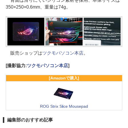
背面は滑りにくいシリコン素材を採用、本体サイズは
350×250×0.6mm、重量は74g。
販売ショップは
ツクモパソコン本店
。
[撮影協力:
ツクモパソコン本店
]
[Amazonで購入]
ROG Strix Slice Mousepad
編集部のおすすめ記事