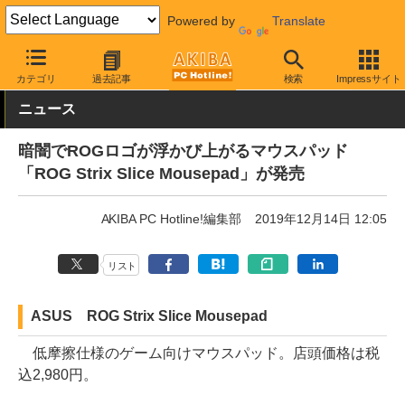
Powered by
Translate
AKIBA PC Hotline!
PC周辺機器
マウスパッド
ASUS
カテゴリ
過去記事
検索
Impressサイト
ニュース
暗闇でROGロゴが浮かび上がるマウスパッド
「ROG Strix Slice Mousepad」が発売
AKIBA PC Hotline!編集部
2019年12月14日 12:05
リスト
ASUS ROG Strix Slice Mousepad
低摩擦仕様のゲーム向けマウスパッド。店頭価格は税
込2,980円。