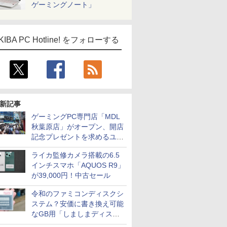
ゲーミングノート」
KIBA PC Hotline! をフォローする
新記事
ゲーミングPC専門店「MDL
秋葉原店」がオープン、開店
記念プレゼントを求めるユー
ザーが押し寄せ長蛇の列に
ライカ監修カメラ搭載の6.5
インチスマホ「AQUOS R9」
が39,000円！中古セール
令和のファミコンディスクシ
ステム？安価に書き換え可能
なGB用「しましまディスク
システム」