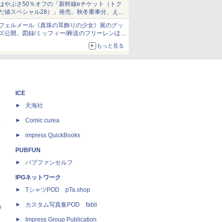
はやぶさ50％オフの「新幹線eチケット（トク
だ値スペシャル28）」発売。秋冬乗車分、えき
ねっと限定
フェルメール《真珠の耳飾りの少女》展のグッ
ズ公開。図録/ミッフィー/葬送のフリーレンほ
か、注目ブランドコラボが実現
もっと見る
ICE
天海社
ス
Comic curea
impress QuickBooks
PUBFUN
パブファンセルフ
IPGネットワーク
TシャツPOD pTa.shop
カスタム写真集POD fabli
e
Impress Group Publication