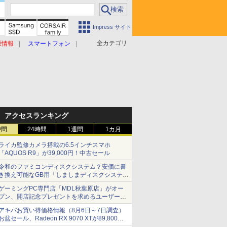
Impress サイト
全カテゴリ
原情報
スマートフォン
アクセスランキング
時間
24時間
1週間
1カ月
ライカ監修カメラ搭載の6.5インチスマホ
「AQUOS R9」が39,000円！中古セール
令和のファミコンディスクシステム？安価に書
き換え可能なGB用「しましまディスクシステ
ム」
ゲーミングPC専門店「MDL秋葉原店」がオー
プン、開店記念プレゼントを求めるユーザーが
押し寄せ長蛇の列に
アキバお買い得価格情報（8月6日～7日調査）
お盆セール、Radeon RX 9070 XTが89,800
円、水平周波数24.8kHz対応の17型モニターが