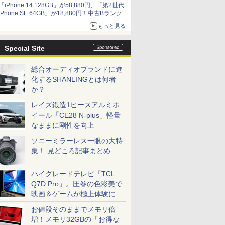
「iPhone 14 128GB」が58,880円、「第2世代
9,801円、暑さ指数連動セール ほか
iPhone SE 64GB」が18,880円！中古Bランク品
セール
もっと見る
Special Site
総合オーディオブランドに進
化するSHANLINGとは何者
か？
レイズ鍛造1ピースアルミホ
イール「CE28 N-plus」軽量
なままに剛性を向上
ソニーミラーレス一眼の大特
集！ 見どころ記事まとめ
ハイグレードテレビ「TCL
Q7D Pro」。圧巻の色彩美で
映画＆ゲームが極上体験に
お値段そのままでメモリ倍
増！メモリ32GBの「お得な