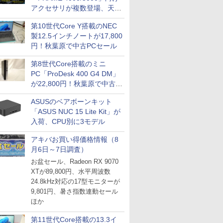
アクセサリが複数登場、天然
木製パネルや背面コネクタ対
第10世代Core Y搭載のNEC
応トレイなど
製12.5インチノートが17,800
円！秋葉原で中古PCセール
第8世代Core搭載のミニ
PC「ProDesk 400 G4 DM」
が22,800円！秋葉原で中古
PCセール
ASUSのベアボーンキット
「ASUS NUC 15 Lite Kit」が
入荷、CPU別に3モデル
アキバお買い得価格情報（8
月6日～7日調査）
お盆セール、Radeon RX 9070
XTが89,800円、水平周波数
24.8kHz対応の17型モニターが
9,801円、暑さ指数連動セール
ほか
第11世代Core搭載の13.3イ