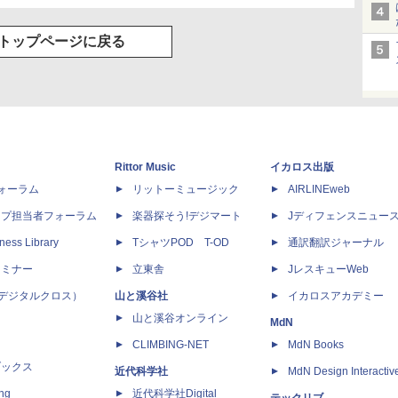
トップページに戻る
Rittor Music
イカロス出版
dフォーラム
リットーミュージック
AIRLINEweb
ップ担当者フォーラム
楽器探そう!デジマート
Jディフェンスニュー
ness Library
TシャツPOD T-OD
通訳翻訳ジャーナル
セミナー
立東舎
JレスキューWeb
 X（デジタルクロス）
山と溪谷社
イカロスアカデミー
山と溪谷オンライン
MdN
CLIMBING-NET
MdN Books
ブックス
近代科学社
MdN Design Interactiv
ing
近代科学社Digital