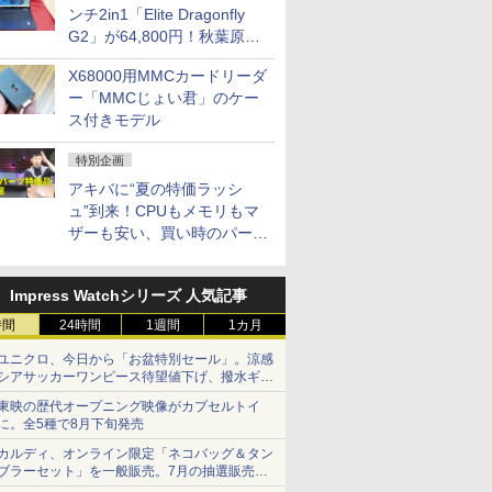
ンチ2in1「Elite Dragonfly
G2」が64,800円！秋葉原で
中古PCセール
X68000用MMCカードリーダ
ー「MMCじょい君」のケー
ス付きモデル
特別企画
アキバに“夏の特価ラッシ
ュ”到来！CPUもメモリもマ
ザーも安い、買い時のパーツ
は？【8月7日(金)22時配信】
Impress Watchシリーズ 人気記事
時間
24時間
1週間
1カ月
ユニクロ、今日から「お盆特別セール」。涼感
シアサッカーワンピース待望値下げ、撥水ギア
ショーツは1990円に
東映の歴代オープニング映像がカプセルトイ
に。全5種で8月下旬発売
カルディ、オンライン限定「ネコバッグ＆タン
ブラーセット」を一般販売。7月の抽選販売の
当選無効分