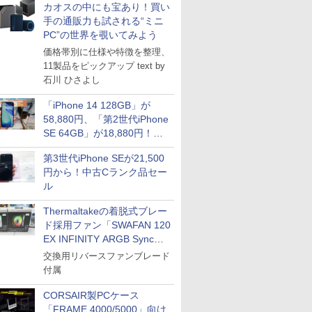
カオスの中にも宝あり！買い
手の通販力も試される“ミニ
PC”の世界を覗いてみよう
価格帯別に仕様や特徴を整理、
11製品をピックアップ text by
石川 ひさよし
「iPhone 14 128GB」が
58,880円、「第2世代iPhone
SE 64GB」が18,880円！中
古Bランク品セール
第3世代iPhone SEが21,500
円から！中古Cランク品セー
ル
Thermaltakeの着脱式ブレー
ド採用ファン「SWAFAN 120
EX INFINITY ARGB Sync」
に単品パッケージ
交換用リバースファンブレード
付属
CORSAIR製PCケース
「FRAME 4000/5000」向け