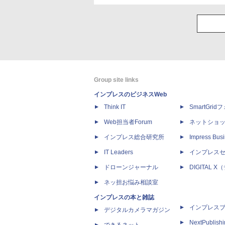
Group site links
インプレスのビジネスWeb
Think IT
SmartGri
Web担当者Forum
ネットショ
インプレス総合研究所
Impress Busi
IT Leaders
インプレス
ドローンジャーナル
DIGITAL
ネッ担お悩み相談室
インプレスの本と雑誌
インプレス
デジタルカメラマガジン
NextPublish