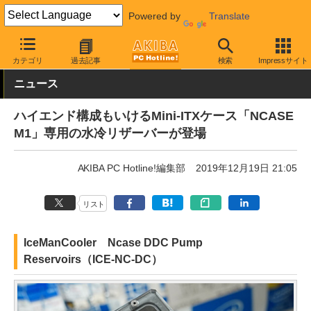
Powered by
Translate
AKIBA PC Hotline!
PCパーツ
水冷クーラー・パーツ
その他
カテゴリ
過去記事
検索
Impressサイト
ニュース
ハイエンド構成もいけるMini-ITXケース「NCASE
M1」専用の水冷リザーバーが登場
AKIBA PC Hotline!編集部
2019年12月19日 21:05
リスト
IceManCooler Ncase DDC Pump
Reservoirs（ICE-NC-DC）