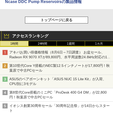
Ncase DDC Pump Reservoirsの製品情報
トップページに戻る
アクセスランキング
1時間
24時間
1週間
1カ月
アキバお買い得価格情報（8月6日～7日調査） お盆セール、
Radeon RX 9070 XTが89,800円、水平周波数24.8kHz対応の17
型モニターが9,801円、暑さ指数連動セール ほか
第10世代Core Y搭載のNEC製12.5インチノートが17,800円！秋
葉原で中古PCセール
ASUSのベアボーンキット「ASUS NUC 15 Lite Kit」が入荷、
CPU別に3モデル
第8世代Core搭載のミニPC「ProDesk 400 G4 DM」が22,800
円！秋葉原で中古PCセール
イオシス創業30周年セール「30周年記念祭」が14日からスター
ト