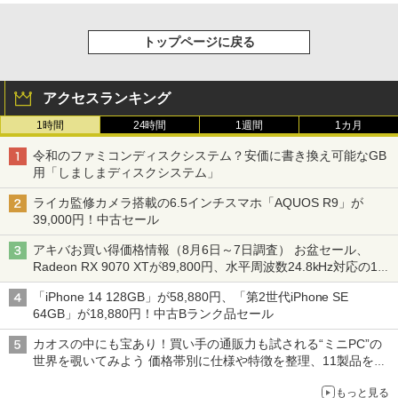
トップページに戻る
アクセスランキング
1時間
24時間
1週間
1カ月
令和のファミコンディスクシステム？安価に書き換え可能なGB
用「しましまディスクシステム」
ライカ監修カメラ搭載の6.5インチスマホ「AQUOS R9」が
39,000円！中古セール
アキバお買い得価格情報（8月6日～7日調査） お盆セール、
Radeon RX 9070 XTが89,800円、水平周波数24.8kHz対応の17
型モニターが9,801円、暑さ指数連動セール ほか
「iPhone 14 128GB」が58,880円、「第2世代iPhone SE
64GB」が18,880円！中古Bランク品セール
カオスの中にも宝あり！買い手の通販力も試される“ミニPC”の
世界を覗いてみよう 価格帯別に仕様や特徴を整理、11製品をピ
ックアップ text by 石川 ひさよし
もっと見る