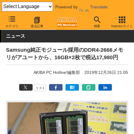
Powered by
Translate
AKIBA PC Hotline!
PCパーツ
メモリ
DDR4メモリ
カテゴリ
過去記事
検索
Impressサイト
ニュース
Samsung純正モジュール採用のDDR4-2666メモ
リがアユートから、16GB×2枚で税込17,980円
AKIBA PC Hotline!編集部
2019年12月26日 21:05
リスト