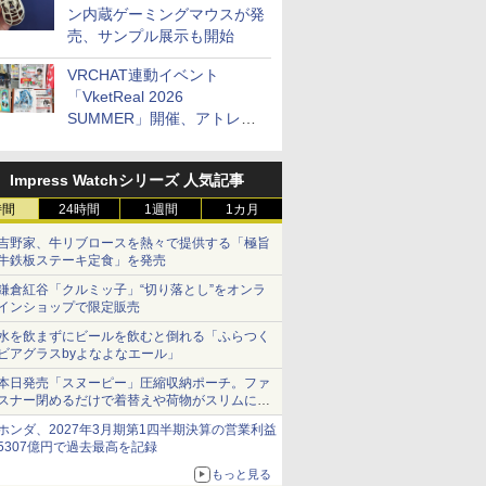
ン内蔵ゲーミングマウスが発
売、サンプル展示も開始
VRCHAT連動イベント
「VketReal 2026
SUMMER」開催、アトレ秋
葉原で「アイドルマスター」
コラボ、マイクラ/ROBLOX
Impress Watchシリーズ 人気記事
の「プログラミング体験会」
がソフマップで開催など～
時間
24時間
1週間
1カ月
最近の秋葉原 イベント/ポッ
吉野家、牛リブロースを熱々で提供する「極旨
プストア編～
牛鉄板ステーキ定食」を発売
鎌倉紅谷「クルミッ子」“切り落とし”をオンラ
インショップで限定販売
水を飲まずにビールを飲むと倒れる「ふらつく
ビアグラスbyよなよなエール」
本日発売「スヌーピー」圧縮収納ポーチ。ファ
スナー閉めるだけで着替えや荷物がスリムにま
とまる
ホンダ、2027年3月期第1四半期決算の営業利益
5307億円で過去最高を記録
もっと見る