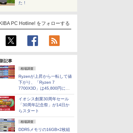
た！
KIBA PC Hotline! をフォローする
新記事
相場調査
Ryzenが上昇から一転して値
下がり、「Ryzen 7
7700X3D」は45,800円に急
落し「Ryzen 7 7800X3D」
イオシス創業30周年セール
との価格逆転解消 [8月前半の
「30周年記念祭」が14日か
CPU価格]
らスタート
相場調査
DDR5メモリの16GB×2枚組