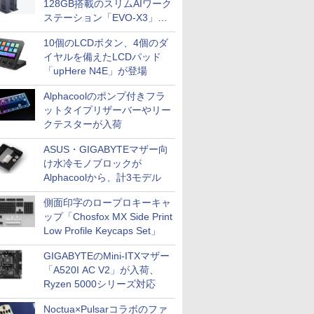
128GB搭載のスリムAIワーク
ステーション「EVO-X3」が
GMKtecから
10個のLCDボタン、4個のダ
イヤルを備えたLCDパッド
「upHere N4E」が登場
Alphacoolのポンプ付きフラ
ットタイプリザーバーやリー
クテスターが入荷
ASUS・GIGABYTEマザー向
け水冷モノブロックが
Alphacoolから、計3モデル
側面印字のロープロキーキャ
ップ「Chosfox MX Side Print
Low Profile Keycaps Set」
GIGABYTEのMini-ITXマザー
「A520I AC V2」が入荷、
Ryzen 5000シリーズ対応
Noctua×Pulsarコラボのファ