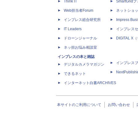
Think IT
SmartGri
Web担当者Forum
ネットショ
インプレス総合研究所
Impress Busi
IT Leaders
インプレス
ドローンジャーナル
DIGITAL
ネッ担お悩み相談室
インプレスの本と雑誌
インプレス
デジタルカメラマガジン
NextPublish
できるネット
インターネット白書ARCHIVES
本サイトのご利用について
お問い合わせ