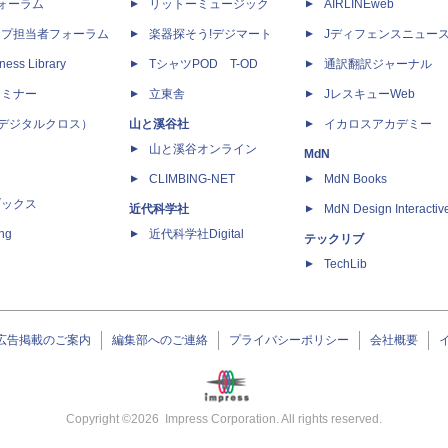
dフォーラム
リットーミュージック
AIRLINEweb
ップ担当者フォーラム
楽器探そう!デジマート
Jディフェンスニュー
ness Library
TシャツPOD T-OD
通訳翻訳ジャーナル
セミナー
立東舎
JレスキューWeb
 X（デジタルクロス）
山と溪谷社
イカロスアカデミー
山と溪谷オンライン
MdN
CLIMBING-NET
MdN Books
ブックス
近代科学社
MdN Design Interactiv
ing
近代科学社Digital
テックリブ
TechLib
広告掲載のご案内
編集部へのご連絡
プライバシーポリシー
会社概要
Copyright ©
2026
Impress Corporation. All rights reserved.