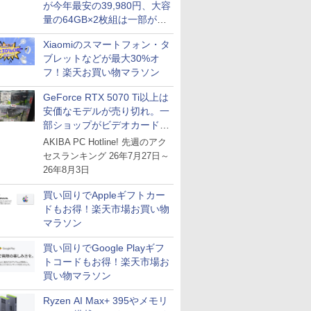
が今年最安の39,980円、大容
量の64GB×2枚組は一部が続
騰 [8月前半のメモリ価格]
Xiaomiのスマートフォン・タ
ブレットなどが最大30%オ
フ！楽天お買い物マラソン
GeForce RTX 5070 Ti以上は
安価なモデルが売り切れ。一
部ショップがビデオカードの
購入制限を実施したニュース
AKIBA PC Hotline! 先週のアク
が注目を集める
セスランキング 26年7月27日～
26年8月3日
買い回りでAppleギフトカー
ドもお得！楽天市場お買い物
マラソン
買い回りでGoogle Playギフ
トコードもお得！楽天市場お
買い物マラソン
Ryzen AI Max+ 395やメモリ