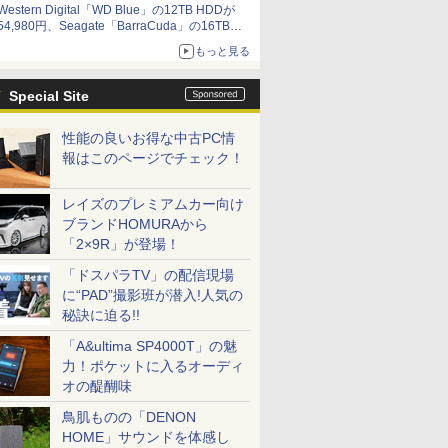
Western Digital「WD Blue」の12TB HDDが
54,980円、Seagate「BarraCuda」の16TB
HDDが64,980円などが特売、NAS・ビジネス向
もっと見る
けは上昇傾向 [8月前半のHDD価格]
Special Site
性能の良いお得な中古PC情
報はこのページでチェック！
レイズのプレミアムカー向け
ブランドHOMURAから
「2×9R」が登場！
「ドスパラTV」の配信現場
に“PAD”撮影班が潜入!人気の
秘訣に迫る!!
「A&ultima SP4000T」の魅
力！ポケットに入るオーディ
オの醍醐味
鳥肌ものの「DENON
HOME」サウンドを体感し