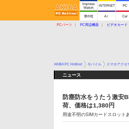
PCパーツ
PC周辺機器
ビデオカード
タブレット
おもしろグッズ
ショップ
AKIBA PC Hotline!
モバイル
スマホアクセ
ニュース
防塵防水をうたう激安Bluet
荷、価格は1,380円
用途不明のSIMカードスロット