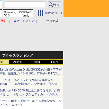
Impress サイト
全カテゴリ
原情報
スマートフォン
アクセスランキング
時間
24時間
1週間
1カ月
Sandisk(Western Digital)製SSDの特価・下落が
顕著、最速級の「SN8100」8TBが一時17万円
割れ [8月前半のSSD価格]
DDR5メモリの16GB×2枚組が今年最安の
39,980円、大容量の64GB×2枚組は一部が続騰
[8月前半のメモリ価格]
GeForce RTX 5070 Ti以上は安価なモデルが売
り切れ。一部ショップがビデオカードの購入制
限を実施したニュースが注目を集める AKIBA
イオシス創業30周年セール「30周年記念祭」が
PC Hotline! 先週のアクセスランキング 26年7月
14日からスタート
27日～26年8月3日