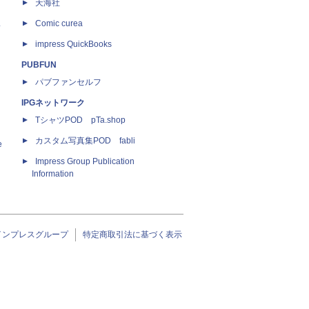
天海社
ス
Comic curea
impress QuickBooks
PUBFUN
パブファンセルフ
IPGネットワーク
TシャツPOD pTa.shop
カスタム写真集POD fabli
e
Impress Group Publication
Information
インプレスグループ
特定商取引法に基づく表示