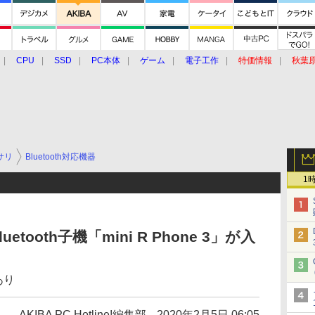
CPU
SSD
PC本体
ゲーム
電子工作
特価情報
秋葉
グルメ
イベント
価格動向
サリ
Bluetooth対応機器
1
ooth子機「mini R Phone 3」が入
あり
AKIBA PC Hotline!編集部
2020年2月5日 06:05