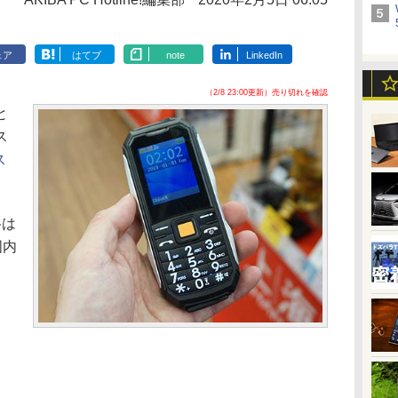
ェア
はてブ
note
LinkedIn
（2/8 23:00更新）売り切れを確認
と
ス
ス
格は
国内