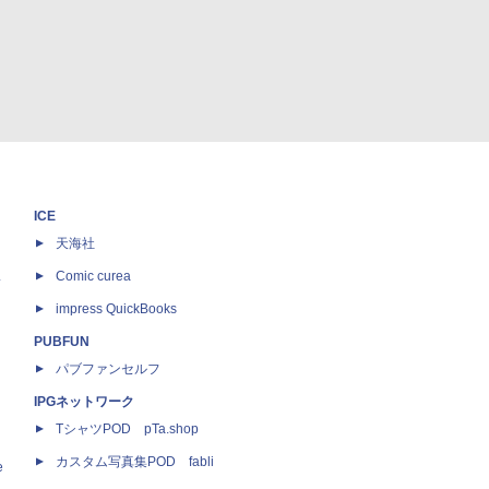
ICE
天海社
ス
Comic curea
impress QuickBooks
PUBFUN
パブファンセルフ
IPGネットワーク
TシャツPOD pTa.shop
カスタム写真集POD fabli
e