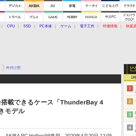
CPU
SSD
PC本体
ゲーム
電子工作
特価情報
秋葉
グルメ
イベント
価格動向
ス
外付け型
1
4台搭載できるケース「ThunderBay 4
付きモデル
AKIBA PC Hotline!編集部
2020年4月20日 12:05