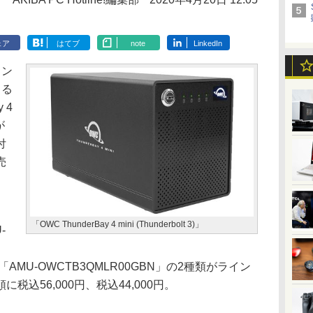
ェア
はてブ
note
LinkedIn
イン
きる
 4
が
付
売
「OWC ThunderBay 4 mini (Thunderbolt 3)」
-
が付いた「AMU-OWCTB3QMLR00GBN」の2種類がライン
込56,000円、税込44,000円。