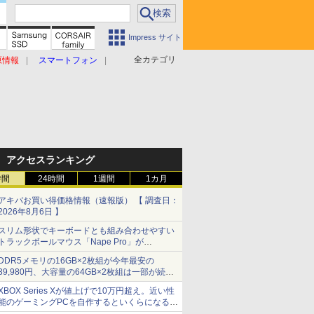
Impress サイト
全カテゴリ
原情報
スマートフォン
アクセスランキング
時間
24時間
1週間
1カ月
アキバお買い得価格情報（速報版） 【 調査日：
2026年8月6日 】
スリム形状でキーボードとも組み合わせやすい
トラックボールマウス「Nape Pro」が
Keychronから
DDR5メモリの16GB×2枚組が今年最安の
39,980円、大容量の64GB×2枚組は一部が続騰
[8月前半のメモリ価格]
XBOX Series Xが値上げで10万円超え。近い性
能のゲーミングPCを自作するといくらになる？
【石田賀津男の『酒の肴にPCゲーム』】