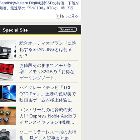
Sandisk(Western Digital)製SSDの特価・下落が
顕著、最速級の「SN8100」8TBが一時17万円
割れ [8月前半のSSD価格]
もっと見る
Special Site
総合オーディオブランドに進
化するSHANLINGとは何者
か？
お値段そのままでメモリ倍
増！メモリ32GBの「お得な
ゲーミングノート」
ハイグレードテレビ「TCL
Q7D Pro」。圧巻の色彩美で
映画＆ゲームが極上体験に
エントリーなのに脅威の実
力!「Osprey」Noble Audioワ
イヤレスイヤフォン4機種を
一気に聴く
ソニーミラーレス一眼の大特
集！ 見どころ記事まとめ