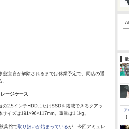
A
最
事態宣言が解除されるまでは休業予定で、同店の通
る。
速ストレージケース
、最大4台の2.5インチHDDまたはSSDを搭載できるクアッ
ア
ズは191×96×117mm。重量は1.1kg。
【
秋葉館で
取り扱いが始まっている
が、今回アミュレ