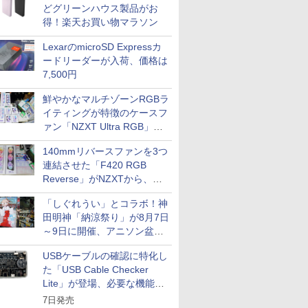
どグリーンハウス製品がお
得！楽天お買い物マラソン
LexarのmicroSD Expressカ
ードリーダーが入荷、価格は
7,500円
鮮やかなマルチゾーンRGBラ
イティングが特徴のケースフ
ァン「NZXT Ultra RGB」が
発売、計8製品
140mmリバースファンを3つ
連結させた「F420 RGB
Reverse」がNZXTから、単
一フレーム採用
「しぐれうい」とコラボ！神
田明神「納涼祭り」が8月7日
～9日に開催、アニソン盆踊
りや屋台グルメなどもあり
USBケーブルの確認に特化し
た「USB Cable Checker
Lite」が登場、必要な機能を
凝縮しコンパクトに
7日発売