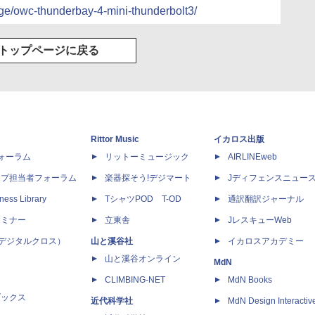
age/owc-thunderbay-4-mini-thunderbolt3/
トップページに戻る
Rittor Music
イカロス出版
dフォーラム
リットーミュージック
AIRLINEweb
ップ担当者フォーラム
楽器探そう!デジマート
Jディフェンスニュー
ness Library
TシャツPOD T-OD
通訳翻訳ジャーナル
セミナー
立東舎
JレスキューWeb
 X（デジタルクロス）
山と溪谷社
イカロスアカデミー
山と溪谷オンライン
MdN
CLIMBING-NET
MdN Books
ブックス
近代科学社
MdN Design Interactiv