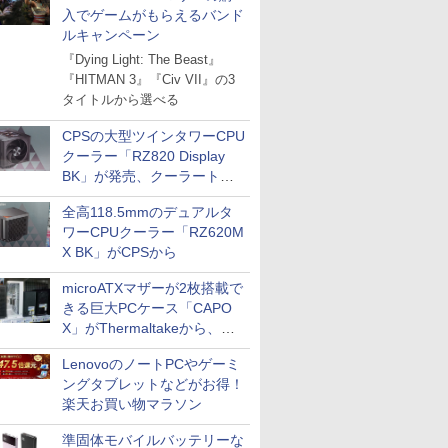
入でゲームがもらえるバンド
ルキャンペーン
『Dying Light: The Beast』
『HITMAN 3』『Civ VII』の3
タイトルから選べる
CPSの大型ツインタワーCPU
クーラー「RZ820 Display
BK」が発売、クーラートッ
プに5インチ液晶搭載
全高118.5mmのデュアルタ
ワーCPUクーラー「RZ620M
X BK」がCPSから
microATXマザーが2枚搭載で
きる巨大PCケース「CAPO
X」がThermaltakeから、カ
ラーは2色
LenovoのノートPCやゲーミ
ングタブレットなどがお得！
楽天お買い物マラソン
準固体モバイルバッテリーな