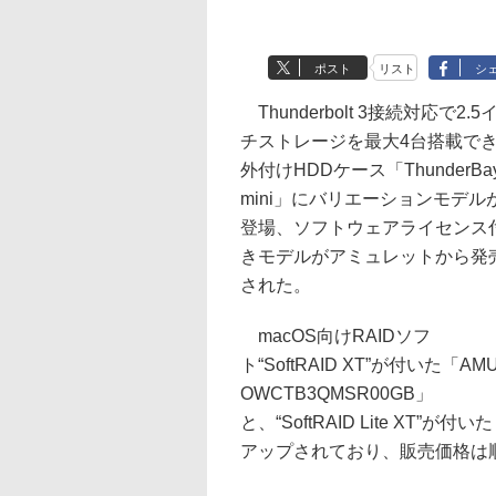
ポスト
リスト
シ
Thunderbolt 3接続対応で2.5
チストレージを最大4台搭載で
外付けHDDケース「ThunderBay
mini」にバリエーションモデル
登場、ソフトウェアライセンス
きモデルがアミュレットから発
された。
macOS向けRAIDソフ
ト“SoftRAID XT”が付いた「AMU
OWCTB3QMSR00GB」
と、“SoftRAID Lite XT”
アップされており、販売価格は順に税