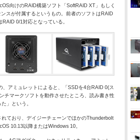
S向けのRAID構築ソフト「SoftRAID XT」もしく
」のライセンスが付属するというもの。前者のソフトはRAID
トはRAID 0/1対応となっている。
アミュレットによると、「SSDを4台RAID 0(ス
ベンチマークソフトを動作させたところ、読み書き性
だった」という。
意されており、デイジーチェーンでほかのThunderbolt
 10.13以降またはWindows 10。