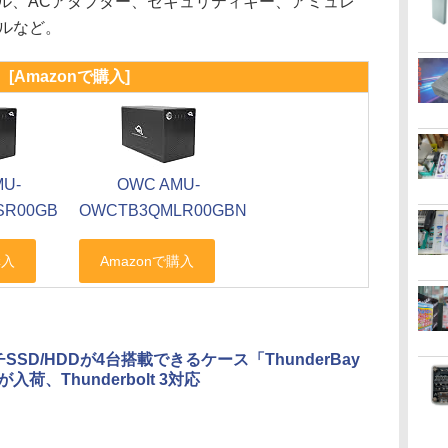
3ケーブル、ACアダプター、セキュリティキー、アミュレ
ルなど。
[Amazonで購入]
MU-
OWC AMU-
SR00GB
OWCTB3QMLR00GBN
チSSD/HDDが4台搭載できるケース「ThunderBay
」が入荷、Thunderbolt 3対応