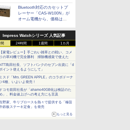
Bluetooth対応のカセットプ
レーヤー「CAS-W100N」が
オーム電機から、価格は
5,940円
Impress Watchシリーズ 人気記事
時間
24時間
1週間
1カ月
【家電レビュー】手ごわい雑草との戦い、コメ
リの草刈機で完全勝利 掃除機感覚で使えた
NTT島田社長、ソフトバンクのセブン出資に「d
ポイント使えるようにして」
ミスド「Mrs. GREEN APPLE」のコラボドーナ
ツ4種、いよいよ発売！
ドコモ前田社長が「ahamo40GB化は検証のた
め」、料金値上げへの考え方にも言及
吉野家、牛リブロースを熱々で提供する「極旨
牛鉄板ステーキ定食」を発売
もっと見る