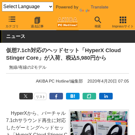
Powered by
Translate
AKIBA PC Hotline!
PC周辺機器
ヘッドセット・スピーカー
ゲ
カテゴリ
過去記事
検索
Impressサイト
ニュース
仮想7.1ch対応のヘッドセット「HyperX Cloud
Stinger Core」が入荷、税込5,980円から
無線/有線の2モデル
AKIBA PC Hotline!編集部
2020年4月20日 07:05
リスト
HyperXから、バーチャル
7.1chサラウンド再生に対応
したゲーミングヘッドセッ
ト「HyperX Cloud Stinger C