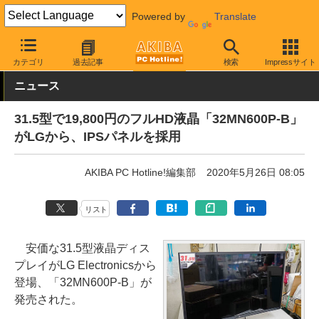
Powered by
Translate
AKIBA PC Hotline!
PC周辺機器
液晶ディスプレイ・モニター
L
カテゴリ
過去記事
検索
Impressサイト
ニュース
31.5型で19,800円のフルHD液晶「32MN600P-B」
がLGから、IPSパネルを採用
AKIBA PC Hotline!編集部
2020年5月26日 08:05
リスト
安価な31.5型液晶ディス
プレイがLG Electronicsから
登場、「32MN600P-B」が
発売された。