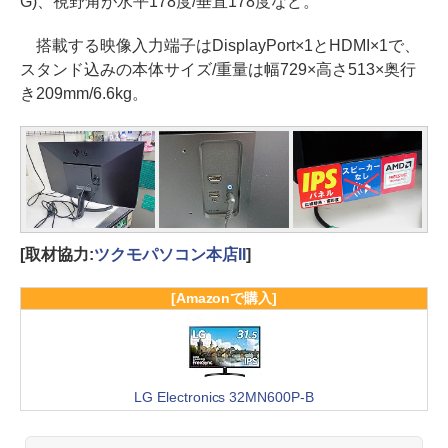
G)、視野角が水平178度/垂直178度など。
搭載する映像入力端子はDisplayPort×1とHDMI×1で、
スタンド込みの本体サイズ/重量は幅729×高さ513×奥行
き209mm/6.6kg。
[取材協力:
ツクモパソコン本店II
]
[Amazonで購入]
LG Electronics 32MN600P-B