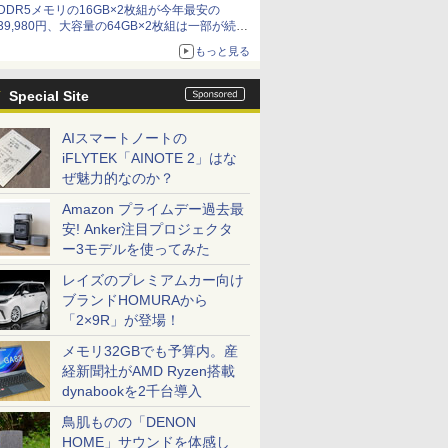
DDR5メモリの16GB×2枚組が今年最安の
39,980円、大容量の64GB×2枚組は一部が続騰
[8月前半のメモリ価格]
もっと見る
Special Site
AIスマートノートの
iFLYTEK「AINOTE 2」はな
ぜ魅力的なのか？
Amazon プライムデー過去最
安! Anker注目プロジェクタ
ー3モデルを使ってみた
レイズのプレミアムカー向け
ブランドHOMURAから
「2×9R」が登場！
メモリ32GBでも予算内。産
経新聞社がAMD Ryzen搭載
dynabookを2千台導入
鳥肌ものの「DENON
HOME」サウンドを体感し