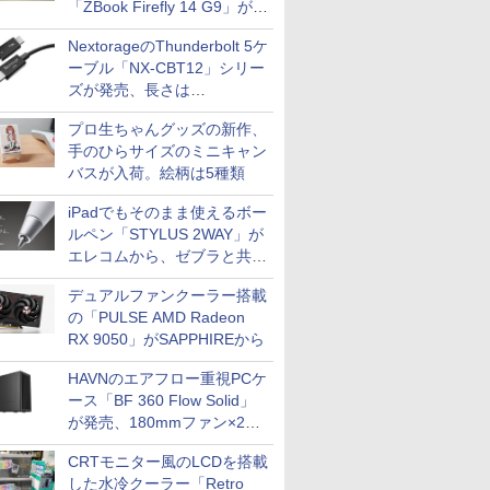
「ZBook Firefly 14 G9」が
79,800円！秋葉原で中古PC
NextorageのThunderbolt 5ケ
セール
ーブル「NX-CBT12」シリー
ズが発売、長さは
30cm/50cm/1mの3種類
プロ生ちゃんグッズの新作、
手のひらサイズのミニキャン
バスが入荷。絵柄は5種類
iPadでもそのまま使えるボー
ルペン「STYLUS 2WAY」が
エレコムから、ゼブラと共同
開発
デュアルファンクーラー搭載
の「PULSE AMD Radeon
RX 9050」がSAPPHIREから
HAVNのエアフロー重視PCケ
ース「BF 360 Flow Solid」
が発売、180mmファン×2搭
載
CRTモニター風のLCDを搭載
した水冷クーラー「Retro