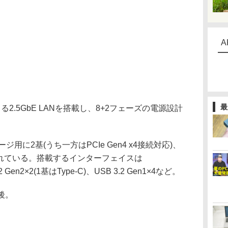
A
最
による2.5GbE LANを搭載し、8+2フェーズの電源設計
用に2基(うち一方はPCIe Gen4 x4接続対応)、
意されている。搭載するインターフェイスは
.2 Gen2×2(1基はType-C)、USB 3.2 Gen1×4など。
後。