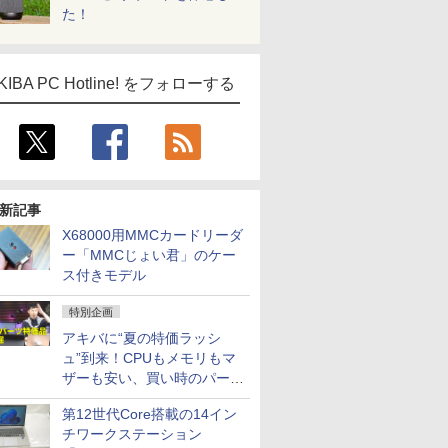
た！
KIBA PC Hotline! をフォローする
新記事
X68000用MMCカードリーダ
ー「MMCじょい君」のケー
ス付きモデル
特別企画
アキバに“夏の特価ラッシ
ュ”到来！CPUもメモリもマ
ザーも安い、買い時のパーツ
は？【8月7日(金)22時配信】
第12世代Core搭載の14イン
チワークステーション