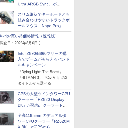
Ultra ARGB Sync」が
Thermaltakeから
スリム形状でキーボードとも
組み合わせやすいトラックボ
ールマウス「Nape Pro」が
Keychronから
キバお買い得価格情報（速報版）
 調査日：2026年8月6日 】
Intel Z890/B860マザーの購
入でゲームがもらえるバンド
ルキャンペーン
『Dying Light: The Beast』
『HITMAN 3』『Civ VII』の3
タイトルから選べる
CPSの大型ツインタワーCPU
クーラー「RZ820 Display
BK」が発売、クーラートッ
プに5インチ液晶搭載
全高118.5mmのデュアルタ
ワーCPUクーラー「RZ620M
X BK」がCPSから