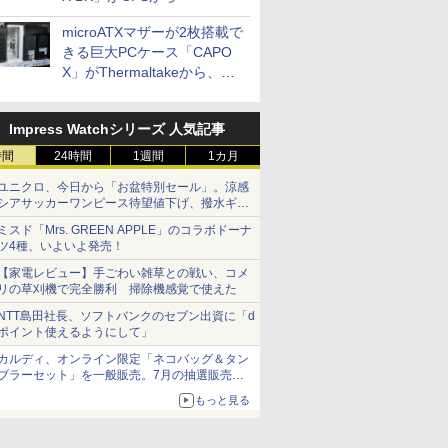
microATXマザーが2枚搭載で
きる巨大PCケース「CAPO
X」がThermaltakeから、カ
ラーは2色
Impress Watchシリーズ 人気記事
時間
24時間
1週間
1カ月
ユニクロ、今日から「お盆特別セール」。涼感
シアサッカーワンピース待望値下げ、撥水ギア
ショーツは1990円に
ミスド「Mrs. GREEN APPLE」のコラボドーナ
ツ4種、いよいよ発売！
【家電レビュー】手ごわい雑草との戦い、コメ
リの草刈機で完全勝利 掃除機感覚で使えた
NTT島田社長、ソフトバンクのセブン出資に「d
ポイント使えるようにして」
カルディ、オンライン限定「ネコバッグ＆タン
ブラーセット」を一般販売。7月の抽選販売の
当選無効分
もっと見る