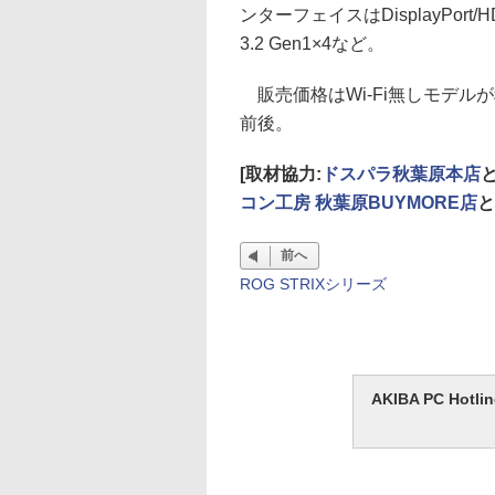
ンターフェイスはDisplayPort/HD
3.2 Gen1×4など。
販売価格はWi-Fi無しモデルが税
前後。
[取材協力:
ドスパラ秋葉原本店
コン工房 秋葉原BUYMORE店
と
前へ
ROG STRIXシリーズ
AKIBA PC H