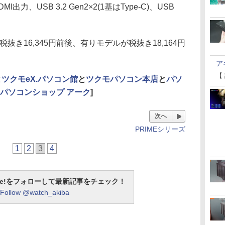
MI出力、USB 3.2 Gen2×2(1基はType-C)、USB
抜き16,345円前後、有りモデルが税抜き18,164円
ア
【
と
ツクモeX.パソコン館
と
ツクモパソコン本店
と
パソ
パソコンショップ アーク
]
次へ
PRIMEシリーズ
1
2
3
4
otline!をフォローして最新記事をチェック！
Follow @watch_akiba