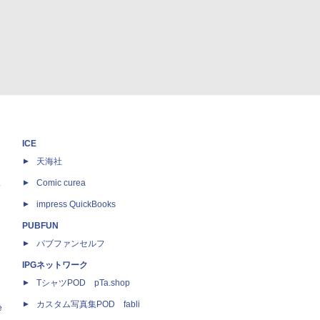
ICE
天海社
ス
Comic curea
impress QuickBooks
PUBFUN
パブファンセルフ
IPGネットワーク
TシャツPOD pTa.shop
カスタム写真集POD fabli
e