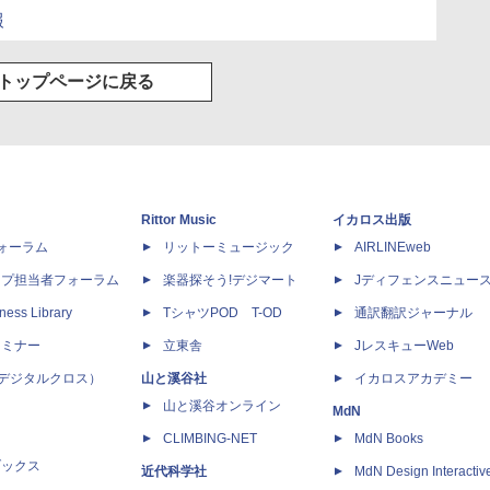
報
トップページに戻る
Rittor Music
イカロス出版
dフォーラム
リットーミュージック
AIRLINEweb
ップ担当者フォーラム
楽器探そう!デジマート
Jディフェンスニュー
ness Library
TシャツPOD T-OD
通訳翻訳ジャーナル
セミナー
立東舎
JレスキューWeb
 X（デジタルクロス）
山と溪谷社
イカロスアカデミー
山と溪谷オンライン
MdN
CLIMBING-NET
MdN Books
ブックス
近代科学社
MdN Design Interactiv