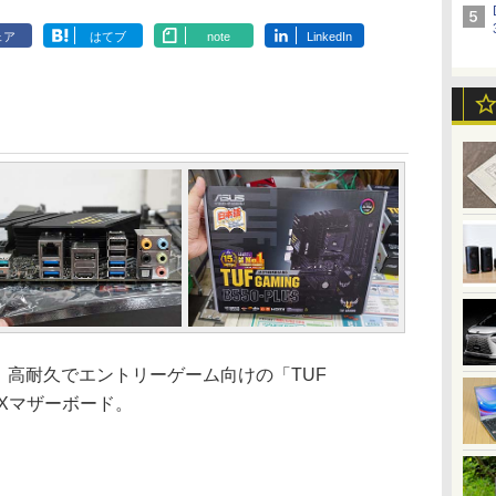
ェア
はてブ
note
LinkedIn
USは、高耐久でエントリーゲーム向けの「TUF
TXマザーボード。