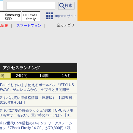
Impress サイト
全カテゴリ
原情報
スマートフォン
アクセスランキング
時間
24時間
1週間
1カ月
iPadでもそのまま使えるボールペン「STYLUS
2WAY」がエレコムから、ゼブラと共同開発
アキバお買い得価格情報（速報版） 【 調査日：
2026年8月6日 】
アキバに“夏の特価ラッシュ”到来！CPUもメモ
リもマザーも安い、買い時のパーツは？【8月7
日(金)22時配信】
第12世代Core搭載の14インチワークステーシ
ョン「ZBook Firefly 14 G9」が79,800円！秋葉
原で中古PCセール