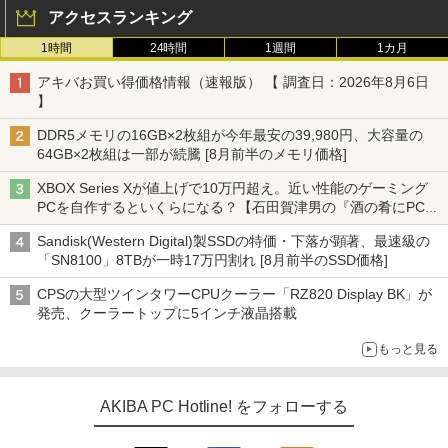
アクセスランキング
1時間
24時間
1週間
1カ月
アキバお買い得価格情報（速報版） 【 調査日：2026年8月6日
】
DDR5メモリの16GB×2枚組が今年最安の39,980円、大容量の
64GB×2枚組は一部が続騰 [8月前半のメモリ価格]
XBOX Series Xが値上げで10万円超え。近い性能のゲーミング
PCを自作するといくらになる？【石田賀津男の『酒の肴にPCゲ
ーム』】
Sandisk(Western Digital)製SSDの特価・下落が顕著、最速級の
「SN8100」8TBが一時17万円割れ [8月前半のSSD価格]
CPSの大型ツインタワーCPUクーラー「RZ820 Display BK」が
発売、クーラートップに5インチ液晶搭載
もっと見る
AKIBA PC Hotline! をフォローする