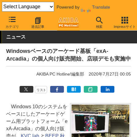
Powered by
Translate
AKIBA PC Hotline!
ガジェット
ゲーム機関連
カテゴリ
過去記事
検索
Impressサイト
ニュース
Windowsベースのアーケード基板「exA-
Arcadia」の個人向け販売開始、店頭デモも実施中
AKIBA PC Hotline!編集部
2020年7月27日 00:05
リスト
Windows 10のシステムを
ベースにしたアーケードゲ
ーム用プラットフォーム「e
xA-Arcadia」の個人向け販
売が、
KVC lab.
と
BEEP 秋