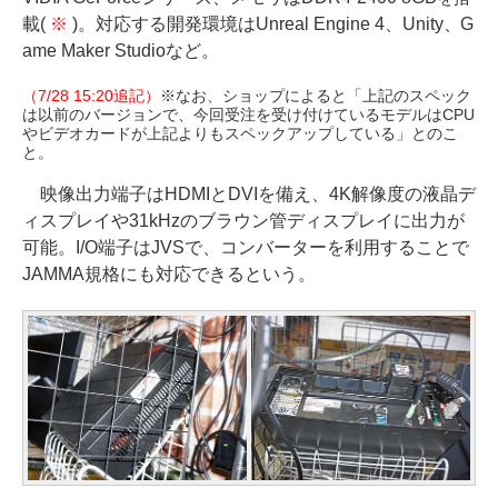
載(
※
)。対応する開発環境はUnreal Engine 4、Unity、G
ame Maker Studioなど。
（7/28 15:20追記）
※なお、ショップによると「上記のスペック
は以前のバージョンで、今回受注を受け付けているモデルはCPU
やビデオカードが上記よりもスペックアップしている」とのこ
と。
映像出力端子はHDMIとDVIを備え、4K解像度の液晶デ
ィスプレイや31kHzのブラウン管ディスプレイに出力が
可能。I/O端子はJVSで、コンバーターを利用することで
JAMMA規格にも対応できるという。