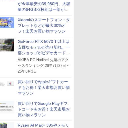
が今年最安の39,980円、大容
量の64GB×2枚組は一部が続
騰 [8月前半のメモリ価格]
Xiaomiのスマートフォン・タ
ブレットなどが最大30%オ
フ！楽天お買い物マラソン
GeForce RTX 5070 Ti以上は
安価なモデルが売り切れ。一
部ショップがビデオカードの
購入制限を実施したニュース
AKIBA PC Hotline! 先週のアク
が注目を集める
セスランキング 26年7月27日～
26年8月3日
買い回りでAppleギフトカー
ドもお得！楽天市場お買い物
マラソン
買い回りでGoogle Playギフ
トコードもお得！楽天市場お
買い物マラソン
Ryzen AI Max+ 395やメモリ