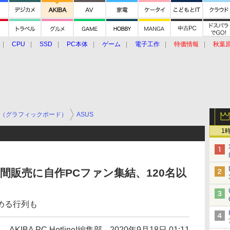
CPU
SSD
PC本体
ゲーム
電子工作
特価情報
秋葉
グルメ
イベント
価格動向
（グラフィックボード）
ASUS
1
80の夜間販売に自作PCファン集結、120名以
める行列も
AKIBA PC Hotline!編集部
2020年9月18日 01:11