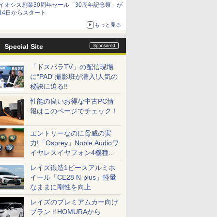
イオシス創業30周年セール「30周年記念祭」が
価格]
14日からスタート
もっと見る
Special Site
「ドスパラTV」の配信現場
に“PAD”撮影班が潜入!人気の
秘訣に迫る!!
性能の良いお得な中古PC情
報はこのページでチェック！
エントリーなのに脅威の実
力!「Osprey」Noble Audioワ
イヤレスイヤフォン4機種を
一気に聴く
レイズ鍛造1ピースアルミホ
イール「CE28 N-plus」軽量
なままに剛性を向上
レイズのプレミアムカー向け
ブランドHOMURAから