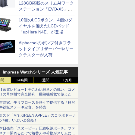
128GB搭載のスリムAIワーク
ステーション「EVO-X3」が
GMKtecから
10個のLCDボタン、4個のダ
イヤルを備えたLCDパッド
「upHere N4E」が登場
Alphacoolのポンプ付きフラ
ットタイプリザーバーやリー
クテスターが入荷
Impress Watchシリーズ 人気記事
時間
24時間
1週間
1カ月
【家電レビュー】手ごわい雑草との戦い、コメ
リの草刈機で完全勝利 掃除機感覚で使えた
吉野家、牛リブロースを熱々で提供する「極旨
牛鉄板ステーキ定食」を発売
ミスド「Mrs. GREEN APPLE」のコラボドーナ
ツ4種、いよいよ発売！
本日発売「スヌーピー」圧縮収納ポーチ。ファ
スナー閉めるだけで着替えや荷物がスリムにま