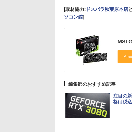
[取材協力:
ドスパラ秋葉原本店
ソコン館
]
MSI 
編集部のおすすめ記事
注目の新世
格は税込9