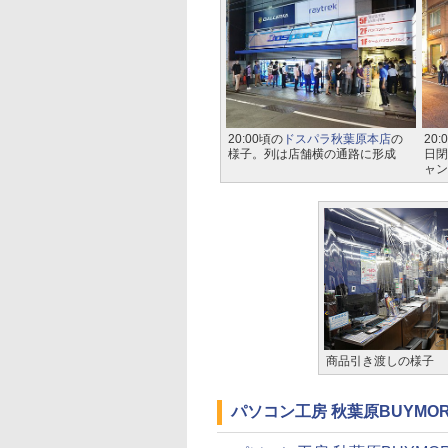
20:00頃の
ドスパラ秋葉原本店
の
20:
様子。列は店舗横の通路に形成
日閉
ャン
商品引き渡しの様子
パソコン工房 秋葉原BUYMO