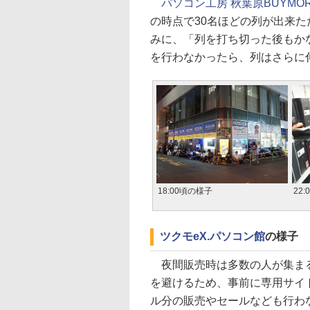
パソコン工房 秋葉原BUYMO
の時点で30名ほどの列が出来
みに、「列を打ち切った後もか
を行わなかったら、列はさらに
18:00頃の様子
22
ツクモeX.パソコン館
の様子
夜間販売時は多数の人が集ま
を避けるため、事前に専用サイ
ル分の販売やセールなども行わ