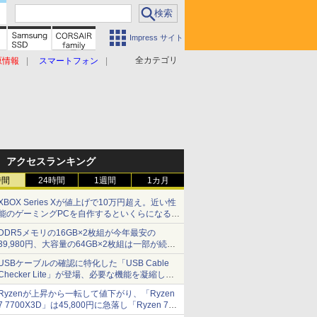
Impress サイト
全カテゴリ
原情報
スマートフォン
アクセスランキング
時間
24時間
1週間
1カ月
XBOX Series Xが値上げで10万円超え。近い性
能のゲーミングPCを自作するといくらになる？
【石田賀津男の『酒の肴にPCゲーム』】
DDR5メモリの16GB×2枚組が今年最安の
39,980円、大容量の64GB×2枚組は一部が続騰
[8月前半のメモリ価格]
USBケーブルの確認に特化した「USB Cable
Checker Lite」が登場、必要な機能を凝縮しコ
ンパクトに 7日発売
Ryzenが上昇から一転して値下がり、「Ryzen
7 7700X3D」は45,800円に急落し「Ryzen 7
7800X3D」との価格逆転解消 [8月前半のCPU