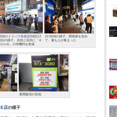
00頃の
ドスパラ秋葉原別館
(13
22:00頃の様子。関係者を含め
店)の様子。店頭と店内に「キ
て、最も人が集まった
セル分」の待機列を形成
夜間販売の告知
RE店
の様子