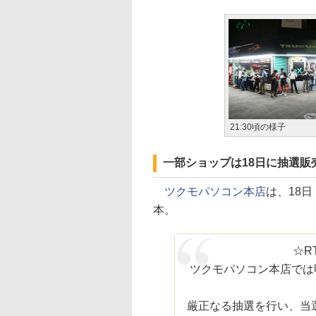
21:30頃の様子
一部ショップは18日に抽選販
ツクモパソコン本店
は、18日
本。
☆R
ツクモパソコン本店では明
厳正なる抽選を行い、当