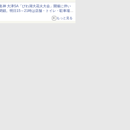
とまる
名神 大津SA「びわ湖大花火大会」開催に伴い
閉鎖。明日15～21時は店舗・トイレ・駐車場の
利用不可
もっと見る