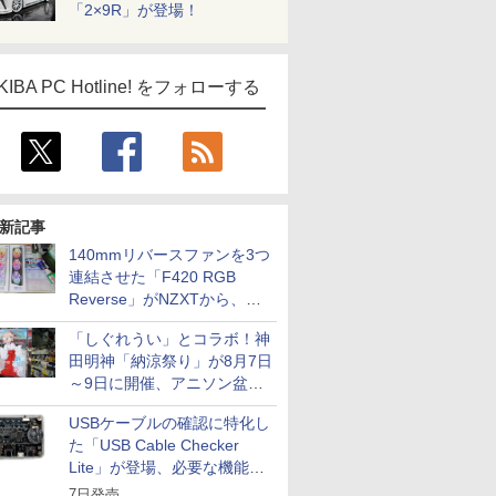
「2×9R」が登場！
KIBA PC Hotline! をフォローする
新記事
140mmリバースファンを3つ
連結させた「F420 RGB
Reverse」がNZXTから、単
一フレーム採用
「しぐれうい」とコラボ！神
田明神「納涼祭り」が8月7日
～9日に開催、アニソン盆踊
りや屋台グルメなどもあり
USBケーブルの確認に特化し
た「USB Cable Checker
Lite」が登場、必要な機能を
凝縮しコンパクトに
7日発売