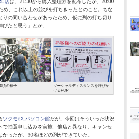
RE店
は、21:30から購入整理券を配布したが、20:00
たため、これ以上の並びを打ちきったとのこと。ちな
なりの問い合わせがあったため、仮に列の打ち切り
伸びたと思う」とか。
:00頃の様子
ソーシャルディスタンスを呼びか
けるPOP
る
ツクモeX.パソコン館
だが、今回はそういった状況
トで抽選申し込みを実施。他店と異なり、キャンセ
なかったが、30名ほどの列ができていた。