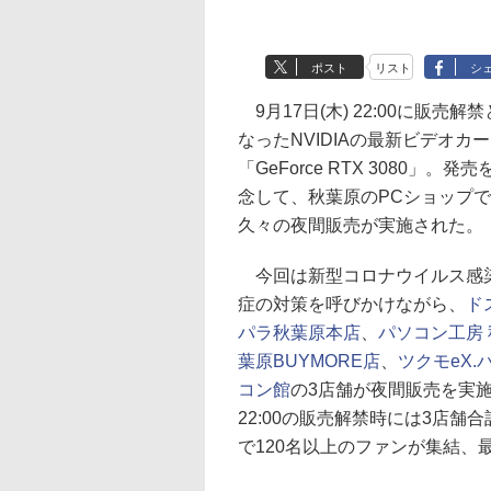
ポスト
リスト
シ
9月17日(木) 22:00に販売解禁
なったNVIDIAの最新ビデオカ
「GeForce RTX 3080」。発売
念して、秋葉原のPCショップ
久々の夜間販売が実施された。
今回は新型コロナウイルス感
症の対策を呼びかけながら、
ド
パラ秋葉原本店
、
パソコン工房 
葉原BUYMORE店
、
ツクモeX.
コン館
の3店舗が夜間販売を実
22:00の販売解禁時には3店舗合
で120名以上のファンが集結、