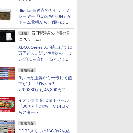
Bluetooth対応のカセットプ
レーヤー「CAS-W100N」が
オーム電機から、価格は
5,940円
石田賀津男の『酒の肴
連載
にPCゲーム』
XBOX Series Xが値上げで10
万円超え。近い性能のゲーミ
ングPCを自作するといくら
になる？
相場調査
Ryzenが上昇から一転して値
下がり、「Ryzen 7
7700X3D」は45,800円に急
落し「Ryzen 7 7800X3D」
イオシス創業30周年セール
との価格逆転解消 [8月前半の
「30周年記念祭」が14日か
CPU価格]
らスタート
相場調査
DDR5メモリの16GB×2枚組