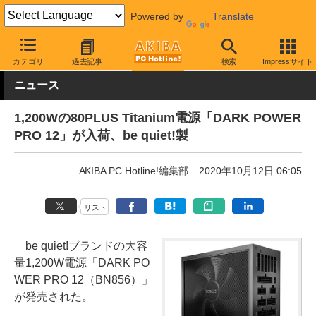
Powered by
Translate
AKIBA PC Hotline!
PCパーツ
PC電源ユニット
be quiet!
カテゴリ
過去記事
検索
Impressサイト
ニュース
1,200Wの80PLUS Titanium電源「DARK POWER
PRO 12」が入荷、be quiet!製
AKIBA PC Hotline!編集部
2020年10月12日 06:05
リスト
be quiet!ブランドの大容
量1,200W電源「DARK PO
WER PRO 12（BN856）」
が発売された。