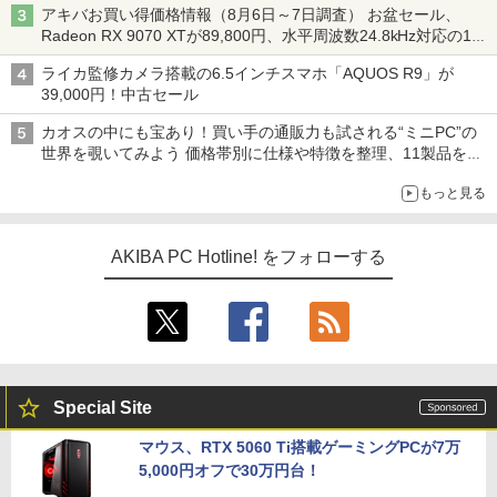
アキバお買い得価格情報（8月6日～7日調査） お盆セール、
Radeon RX 9070 XTが89,800円、水平周波数24.8kHz対応の17
型モニターが9,801円、暑さ指数連動セール ほか
ライカ監修カメラ搭載の6.5インチスマホ「AQUOS R9」が
39,000円！中古セール
カオスの中にも宝あり！買い手の通販力も試される“ミニPC”の
世界を覗いてみよう 価格帯別に仕様や特徴を整理、11製品をピ
ックアップ text by 石川 ひさよし
もっと見る
AKIBA PC Hotline! をフォローする
Special Site
マウス、RTX 5060 Ti搭載ゲーミングPCが7万
5,000円オフで30万円台！