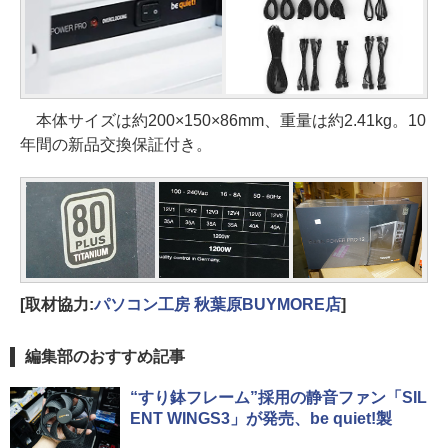
本体サイズは約200×150×86mm、重量は約2.41kg。10
年間の新品交換保証付き。
[取材協力:
パソコン工房 秋葉原BUYMORE店
]
編集部のおすすめ記事
“すり鉢フレーム”採用の静音ファン「SIL
ENT WINGS3」が発売、be quiet!製