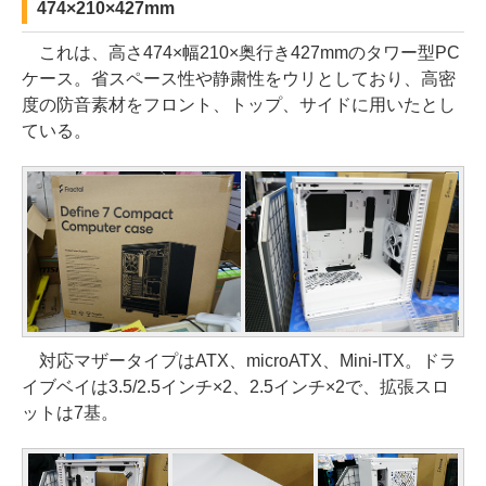
474×210×427mm
これは、高さ474×幅210×奥行き427mmのタワー型PC
ケース。省スペース性や静粛性をウリとしており、高密
度の防音素材をフロント、トップ、サイドに用いたとし
ている。
対応マザータイプはATX、microATX、Mini-ITX。ドラ
イブベイは3.5/2.5インチ×2、2.5インチ×2で、拡張スロ
ットは7基。