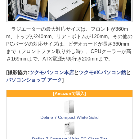
ラジエーターの最大対応サイズは、フロントが360m
m、トップが240mm、リア・ボトムが120mm。その他の
PCパーツの対応サイズは、ビデオカードが長さ360mm
まで（フロントファン取り外し時）、CPUクーラーが高
さ169mmまで、ATX電源が奥行き200mmまで。
[撮影協力:
ツクモパソコン本店
と
ツクモeX.パソコン館
と
パソコンショップ アーク
]
[Amazonで購入]
Define 7 Compact White Solid
Define 7 Compact White TG Clear Tint