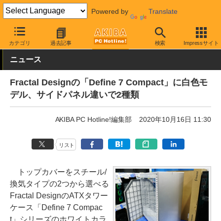
Powered by
Translate
AKIBA PC Hotline!
PCパーツ
PCケース
タワー型
カテゴリ
過去記事
検索
Impressサイト
ニュース
Fractal Designの「Define 7 Compact」に白色モ
デル、サイドパネル違いで2種類
AKIBA PC Hotline!編集部
2020年10月16日 11:30
リスト
トップカバーをスチール/
換気タイプの2つから選べる
Fractal DesignのATXタワー
ケース「Define 7 Compac
t」シリーズのホワイトカラ