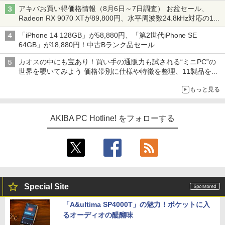
アキバお買い得価格情報（8月6日～7日調査） お盆セール、
Radeon RX 9070 XTが89,800円、水平周波数24.8kHz対応の17
型モニターが9,801円、暑さ指数連動セール ほか
「iPhone 14 128GB」が58,880円、「第2世代iPhone SE
64GB」が18,880円！中古Bランク品セール
カオスの中にも宝あり！買い手の通販力も試される“ミニPC”の
世界を覗いてみよう 価格帯別に仕様や特徴を整理、11製品をピ
ックアップ text by 石川 ひさよし
もっと見る
AKIBA PC Hotline! をフォローする
Special Site
「A&ultima SP4000T」の魅力！ポケットに入
るオーディオの醍醐味