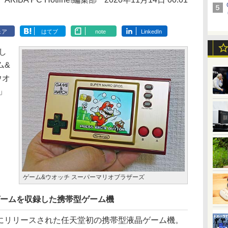
ェア
はてブ
note
LinkedIn
し
ム&
ウオ
」
ゲーム&ウオッチ スーパーマリオブラザーズ
ゲームを収録した携帯型ゲーム機
年にリリースされた任天堂初の携帯型液晶ゲーム機。