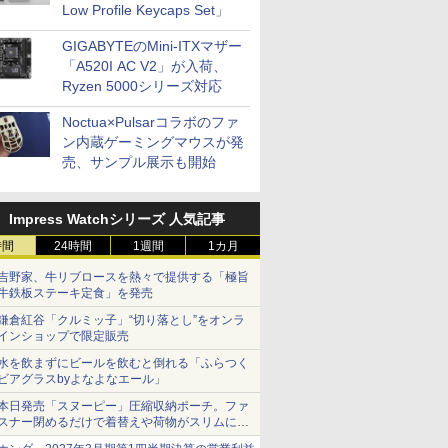
Low Profile Keycaps Set」
GIGABYTEのMini-ITXマザー
「A520I AC V2」が入荷、
Ryzen 5000シリーズ対応
Noctua×Pulsarコラボのファ
ン内蔵ゲーミングマウスが発
売、サンプル展示も開始
Impress Watchシリーズ 人気記事
時間
24時間
1週間
1カ月
吉野家、牛リブロースを熱々で提供する「極旨
牛鉄板ステーキ定食」を発売
鎌倉紅谷「クルミッ子」“切り落とし”をオンラ
インショップで限定販売
水を飲まずにビールを飲むと倒れる「ふらつく
ビアグラスbyよなよなエール」
本日発売「スヌーピー」圧縮収納ポーチ。ファ
スナー閉めるだけで着替えや荷物がスリムにま
とまる