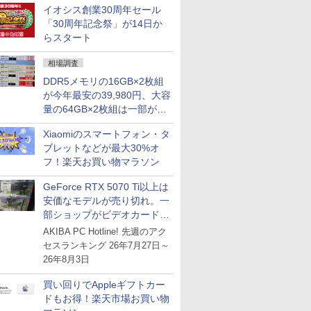
イオシス創業30周年セール
との価格逆転解消 [8月前半の
「30周年記念祭」が14日か
CPU価格]
らスタート
相場調査
DDR5メモリの16GB×2枚組
が今年最安の39,980円、大容
量の64GB×2枚組は一部が続
騰 [8月前半のメモリ価格]
Xiaomiのスマートフォン・タ
ブレットなどが最大30%オ
フ！楽天お買い物マラソン
GeForce RTX 5070 Ti以上は
安価なモデルが売り切れ。一
部ショップがビデオカードの
購入制限を実施したニュース
AKIBA PC Hotline! 先週のアク
が注目を集める
セスランキング 26年7月27日～
26年8月3日
買い回りでAppleギフトカー
ドもお得！楽天市場お買い物