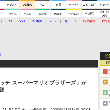
CPU
SSD
PC本体
ゲーム
電子工作
特価情報
秋葉
グルメ
イベント
価格動向
連
1
ッチ スーパーマリオブラザーズ」が
録
AKIBA PC Hotline!編集部
2020年11月14日 00:01