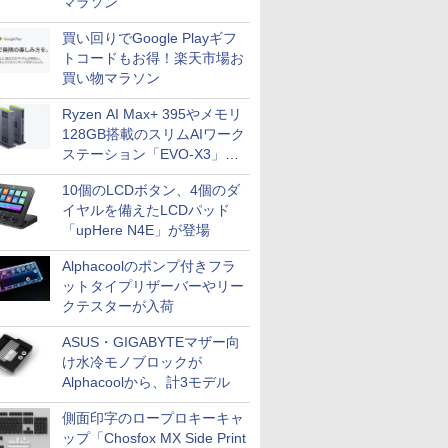
マラソン
買い回りでGoogle Playギフ
トコードもお得！楽天市場お
買い物マラソン
Ryzen AI Max+ 395やメモリ
128GB搭載のスリムAIワーク
ステーション「EVO-X3」が
GMKtecから
10個のLCDボタン、4個のダ
イヤルを備えたLCDパッド
「upHere N4E」が登場
Alphacoolのポンプ付きフラ
ットタイプリザーバーやリー
クテスターが入荷
ASUS・GIGABYTEマザー向
け水冷モノブロックが
Alphacoolから、計3モデル
側面印字のロープロキーキャ
ップ「Chosfox MX Side Print