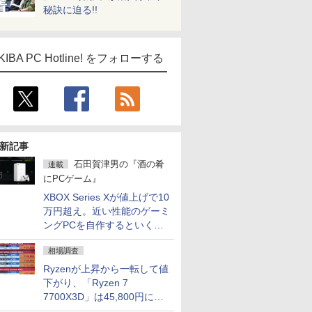
秘訣に迫る!!
KIBA PC Hotline! をフォローする
新記事
石田賀津男の『酒の肴
連載
にPCゲーム』
XBOX Series Xが値上げで10
万円超え。近い性能のゲーミ
ングPCを自作するといくら
になる？
相場調査
Ryzenが上昇から一転して値
下がり、「Ryzen 7
7700X3D」は45,800円に急
落し「Ryzen 7 7800X3D」