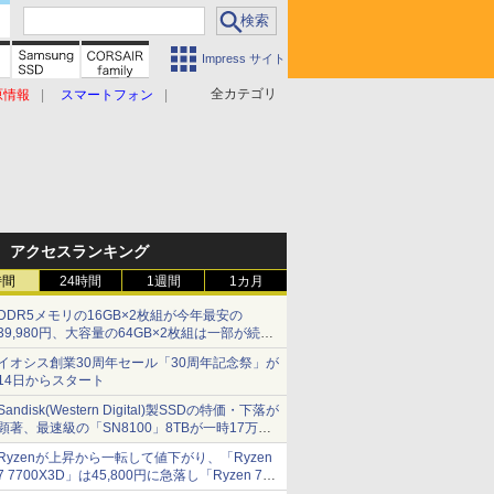
Impress サイト
全カテゴリ
原情報
スマートフォン
アクセスランキング
時間
24時間
1週間
1カ月
DDR5メモリの16GB×2枚組が今年最安の
39,980円、大容量の64GB×2枚組は一部が続騰
[8月前半のメモリ価格]
イオシス創業30周年セール「30周年記念祭」が
14日からスタート
Sandisk(Western Digital)製SSDの特価・下落が
顕著、最速級の「SN8100」8TBが一時17万円
割れ [8月前半のSSD価格]
Ryzenが上昇から一転して値下がり、「Ryzen
7 7700X3D」は45,800円に急落し「Ryzen 7
7800X3D」との価格逆転解消 [8月前半のCPU