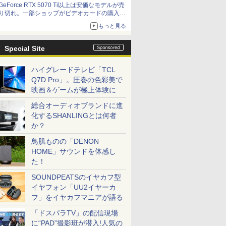
GeForce RTX 5070 Ti以上は安価なモデルが売
価格]
り切れ。一部ショップがビデオカードの購入制
限を実施したニュースが注目を集める AKIBA
もっと見る
PC Hotline! 先週のアクセスランキング 26年7月
27日～26年8月3日
Special Site
ハイグレードテレビ「TCL
Q7D Pro」。圧巻の色彩美で
映画＆ゲームが極上体験に
総合オーディオブランドに進
化するSHANLINGとは何者
か？
鳥肌ものの「DENON
HOME」サウンドを体感し
た！
SOUNDPEATSのイヤカフ型
イヤフォン「UU2イヤーカ
フ」をイヤカフマニアが語る
「ドスパラTV」の配信現場
に“PAD”撮影班が潜入!人気の