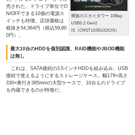
売された。ドライブ単位でO
N/OFFできる10個の電源ス
裸族のスカイタワー 10Bay
イッチも特徴。店頭価格は
USB3.2 Gen2
税抜き54,364円（税込59,80
IS（CRST1035U32CIS）
0円）。
最大10台のHDDを個別認識、RAID機能やJBOD機能
は無し
これは、SATA接続の3.5インチHDDを組み込み、USB
接続で使えるようにするストレージケース。幅179×高さ
330×奥行き385mmの大型ケースで、10台ものドライブ
を内蔵できるのが特徴だ。