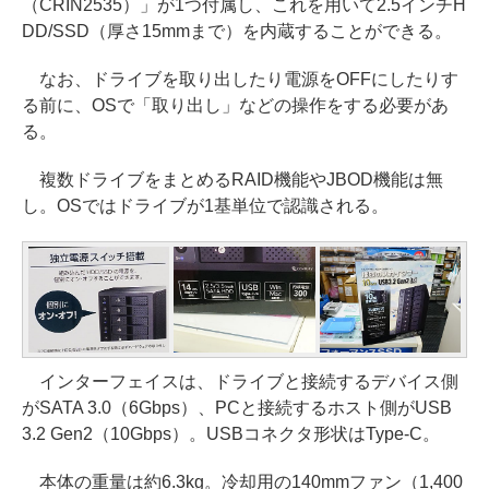
（CRIN2535）」が1つ付属し、これを用いて2.5インチH
DD/SSD（厚さ15mmまで）を内蔵することができる。
なお、ドライブを取り出したり電源をOFFにしたりす
る前に、OSで「取り出し」などの操作をする必要があ
る。
複数ドライブをまとめるRAID機能やJBOD機能は無
し。OSではドライブが1基単位で認識される。
インターフェイスは、ドライブと接続するデバイス側
がSATA 3.0（6Gbps）、PCと接続するホスト側がUSB
3.2 Gen2（10Gbps）。USBコネクタ形状はType-C。
本体の重量は約6.3kg。冷却用の140mmファン（1,400