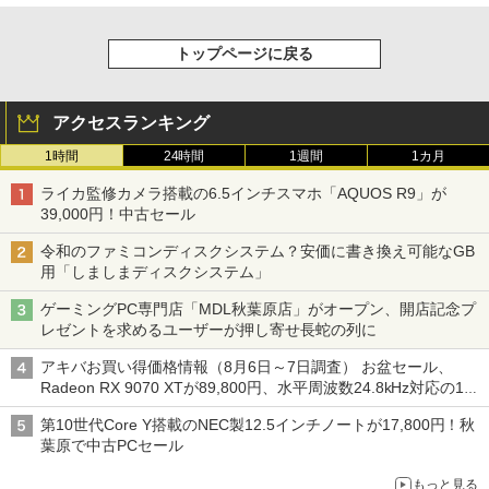
トップページに戻る
アクセスランキング
1時間
24時間
1週間
1カ月
ライカ監修カメラ搭載の6.5インチスマホ「AQUOS R9」が
39,000円！中古セール
令和のファミコンディスクシステム？安価に書き換え可能なGB
用「しましまディスクシステム」
ゲーミングPC専門店「MDL秋葉原店」がオープン、開店記念プ
レゼントを求めるユーザーが押し寄せ長蛇の列に
アキバお買い得価格情報（8月6日～7日調査） お盆セール、
Radeon RX 9070 XTが89,800円、水平周波数24.8kHz対応の17
型モニターが9,801円、暑さ指数連動セール ほか
第10世代Core Y搭載のNEC製12.5インチノートが17,800円！秋
葉原で中古PCセール
もっと見る