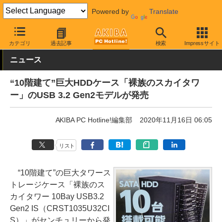
Powered by
Translate
AKIBA PC Hotline!
PC周辺機器
HDDケース
外付け型
カテゴリ
過去記事
検索
Impressサイト
ニュース
“10階建て”巨大HDDケース「裸族のスカイタワ
ー」のUSB 3.2 Gen2モデルが発売
AKIBA PC Hotline!編集部
2020年11月16日 06:05
リスト
“10階建て”の巨大タワース
トレージケース「裸族のス
カイタワー 10Bay USB3.2
Gen2 IS（CRST1035U32CI
S）」がセンチュリーから発