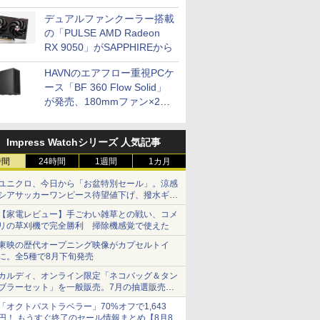
開発
デュアルファンクーラー搭載
の「PULSE AMD Radeon
RX 9050」がSAPPHIREから
HAVNのエアフロー重視PCケ
ース「BF 360 Flow Solid」
が発売、180mmファン×2搭
載
Impress Watchシリーズ 人気記事
時間
24時間
1週間
1カ月
ユニクロ、今日から「お盆特別セール」。涼感
シアサッカーワンピース待望値下げ、撥水ギア
ショーツは1990円に
【家電レビュー】手ごわい雑草との戦い、コメ
リの草刈機で完全勝利 掃除機感覚で使えた
東映の歴代オープニング映像がカプセルトイ
に。全5種で8月下旬発売
カルディ、オンライン限定「ネコバッグ＆タン
ブラーセット」を一般販売。7月の抽選販売の
当選無効分
「オクトパストラベラー」70%オフで1,643
円！ もうすぐ終了のセール情報まとめ【8月8日