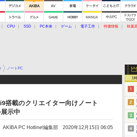
CPU
SSD
PC本体
ゲーム
電子工作
特価情報
秋葉
グルメ
イベント
価格動向
体
ノートPC
1
i7/i9搭載のクリエイター向けノート
ル展示中
AKIBA PC Hotline!編集部
2020年12月15日 06:05