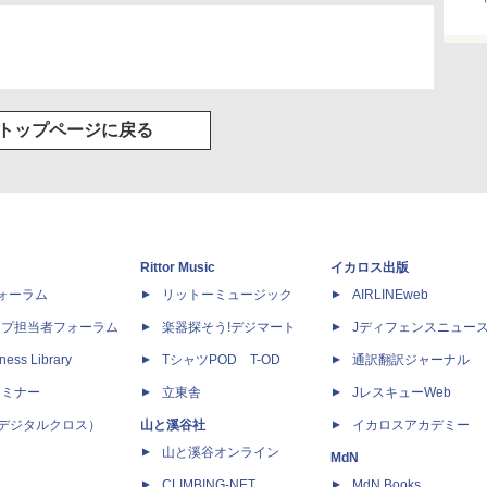
トップページに戻る
Rittor Music
イカロス出版
dフォーラム
リットーミュージック
AIRLINEweb
ップ担当者フォーラム
楽器探そう!デジマート
Jディフェンスニュー
ness Library
TシャツPOD T-OD
通訳翻訳ジャーナル
セミナー
立東舎
JレスキューWeb
 X（デジタルクロス）
山と溪谷社
イカロスアカデミー
山と溪谷オンライン
MdN
CLIMBING-NET
MdN Books