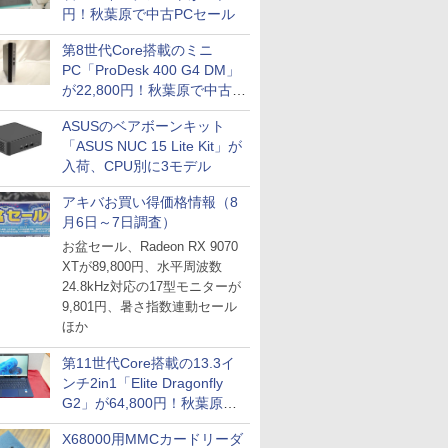
円！秋葉原で中古PCセール
第8世代Core搭載のミニ
PC「ProDesk 400 G4 DM」
が22,800円！秋葉原で中古
PCセール
ASUSのベアボーンキット
「ASUS NUC 15 Lite Kit」が
入荷、CPU別に3モデル
アキバお買い得価格情報（8
月6日～7日調査）
お盆セール、Radeon RX 9070
XTが89,800円、水平周波数
24.8kHz対応の17型モニターが
9,801円、暑さ指数連動セール
ほか
第11世代Core搭載の13.3イ
ンチ2in1「Elite Dragonfly
G2」が64,800円！秋葉原で
中古PCセール
X68000用MMCカードリーダ