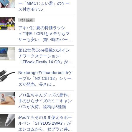
ー「MMCじょい君」のケー
ス付きモデル
特別企画
アキバに“夏の特価ラッシ
ュ”到来！CPUもメモリもマ
ザーも安い、買い時のパーツ
は？【8月7日(金)22時配信】
第12世代Core搭載の14イン
チワークステーション
「ZBook Firefly 14 G9」が
79,800円！秋葉原で中古PC
NextorageのThunderbolt 5ケ
セール
ーブル「NX-CBT12」シリー
ズが発売、長さは
30cm/50cm/1mの3種類
プロ生ちゃんグッズの新作、
手のひらサイズのミニキャン
バスが入荷。絵柄は5種類
iPadでもそのまま使えるボー
ルペン「STYLUS 2WAY」が
エレコムから、ゼブラと共同