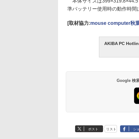
本体サイズは399×319.8×44
準バッテリー使用時の動作時間は
[取材協力:
mouse comput
AKIBA PC H
Google
ポスト
リスト
シ