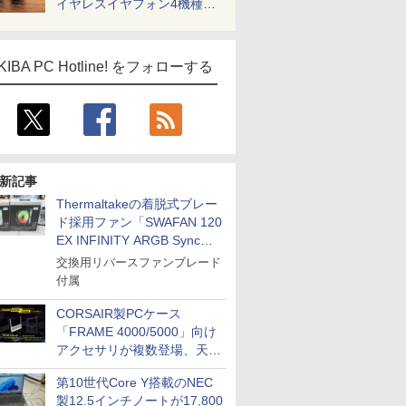
イヤレスイヤフォン4機種を
一気に聴く
KIBA PC Hotline! をフォローする
新記事
Thermaltakeの着脱式ブレー
ド採用ファン「SWAFAN 120
EX INFINITY ARGB Sync」
に単品パッケージ
交換用リバースファンブレード
付属
CORSAIR製PCケース
「FRAME 4000/5000」向け
アクセサリが複数登場、天然
木製パネルや背面コネクタ対
第10世代Core Y搭載のNEC
応トレイなど
製12.5インチノートが17,800