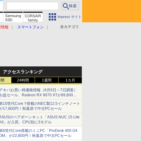
Impress サイト
全カテゴリ
原情報
スマートフォン
アクセスランキング
時間
24時間
1週間
1カ月
アキバお買い得価格情報（8月6日～7日調査）
お盆セール、Radeon RX 9070 XTが89,800
円、水平周波数24.8kHz対応の17型モニターが
第10世代Core Y搭載のNEC製12.5インチノート
9,801円、暑さ指数連動セール ほか
が17,800円！秋葉原で中古PCセール
ASUSのベアボーンキット「ASUS NUC 15 Lite
Kit」が入荷、CPU別に3モデル
第8世代Core搭載のミニPC「ProDesk 400 G4
DM」が22,800円！秋葉原で中古PCセール