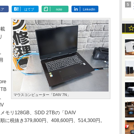
ェア
はてブ
note
LinkedIn
搭載
リ
。
用
re
1TB
マウスコンピューター「DAIV 7N」
0、
IV
0K、メモリ128GB、SDD 2TBの「DAIV
順に税抜き379,800円、408,600円、514,300円。