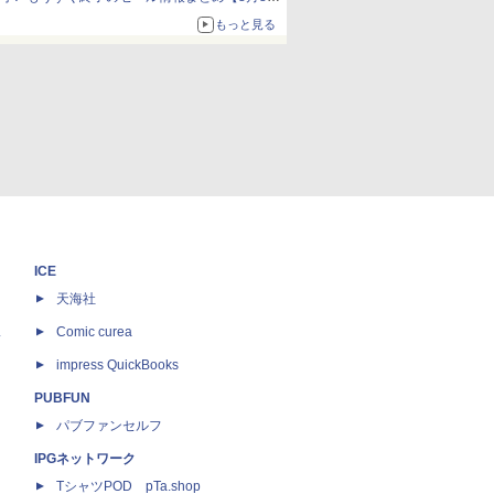
更新】
もっと見る
ニンテンドーeショップでは「大神 絶景版」が
67%オフで990円
ICE
天海社
ス
Comic curea
impress QuickBooks
PUBFUN
パブファンセルフ
IPGネットワーク
TシャツPOD pTa.shop