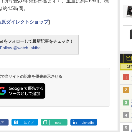
.5（折り畳み時/突起部含まず）、重量は約4.65kg。標
約4.5時間。
er秋葉原ダイレクトショップ
]
otline!をフォローして最新記事をチェック！
Follow @watch_akiba
1
 検索で当サイトの記事を優先表示させる
ェア
はてブ
note
LinkedIn