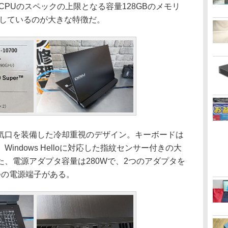
は、CPUのスペックの上限となる容量128GBのメモリ
）を搭載しているのが大きな特徴だ。
口を装備した冷却重視のデザイン。キーボードは
indows Helloに対応した指紋センサー付きの大
、電源アダプタ容量は280Wで、2つのアダプタを
つの電源端子がある。