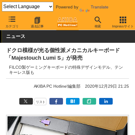
Powered by
Translate
AKIBA PC Hotline!
PC周辺機器
キーボード
ダイヤテック
カテゴリ
過去記事
検索
Impressサイト
ニュース
ドクロ模様が光る個性派メカニカルキーボード
「Majestouch Lumi S」が発売
FILCO製ゲーミングキーボードの特殊デザインモデル、テン
キーレス版も
AKIBA PC Hotline!編集部
2020年12月29日 21:25
リスト