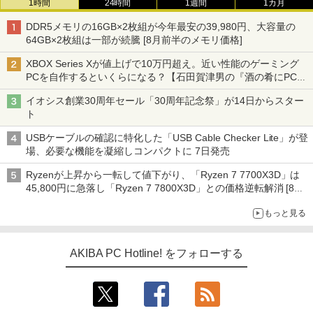
1時間
24時間
1週間
1カ月
DDR5メモリの16GB×2枚組が今年最安の39,980円、大容量の
64GB×2枚組は一部が続騰 [8月前半のメモリ価格]
XBOX Series Xが値上げで10万円超え。近い性能のゲーミング
PCを自作するといくらになる？【石田賀津男の『酒の肴にPCゲ
ーム』】
イオシス創業30周年セール「30周年記念祭」が14日からスター
ト
USBケーブルの確認に特化した「USB Cable Checker Lite」が登
場、必要な機能を凝縮しコンパクトに 7日発売
Ryzenが上昇から一転して値下がり、「Ryzen 7 7700X3D」は
45,800円に急落し「Ryzen 7 7800X3D」との価格逆転解消 [8月
前半のCPU価格]
もっと見る
AKIBA PC Hotline! をフォローする