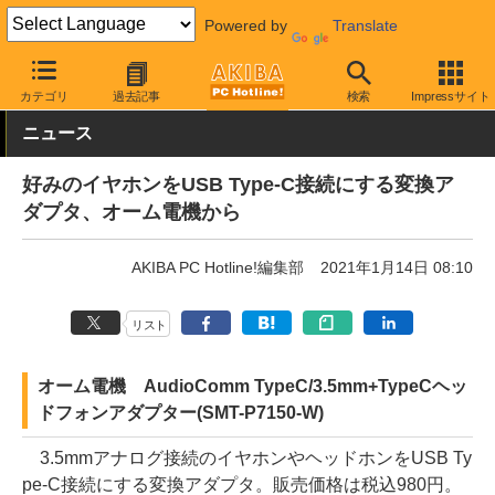
Powered by
Translate
AKIBA PC Hotline!
PC周辺機器
ケーブル
変換コネクタ
カテゴリ
過去記事
検索
Impressサイト
ニュース
好みのイヤホンをUSB Type-C接続にする変換ア
ダプタ、オーム電機から
AKIBA PC Hotline!編集部
2021年1月14日 08:10
リスト
オーム電機 AudioComm TypeC/3.5mm+TypeCヘッ
ドフォンアダプター(SMT-P7150-W)
3.5mmアナログ接続のイヤホンやヘッドホンをUSB Ty
pe-C接続にする変換アダプタ。販売価格は税込980円。