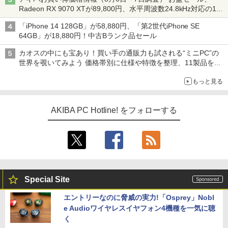
Radeon RX 9070 XTが89,800円、水平周波数24.8kHz対応の17
型モニターが9,801円、暑さ指数連動セール ほか
「iPhone 14 128GB」が58,880円、「第2世代iPhone SE
64GB」が18,880円！中古Bランク品セール
カオスの中にも宝あり！買い手の通販力も試される“ミニPC”の
世界を覗いてみよう 価格帯別に仕様や特徴を整理、11製品をピ
ックアップ text by 石川 ひさよし
もっと見る
AKIBA PC Hotline! をフォローする
Special Site
エントリーなのに脅威の実力!「Osprey」Nobl
e Audioワイヤレスイヤフォン4機種を一気に聴
く