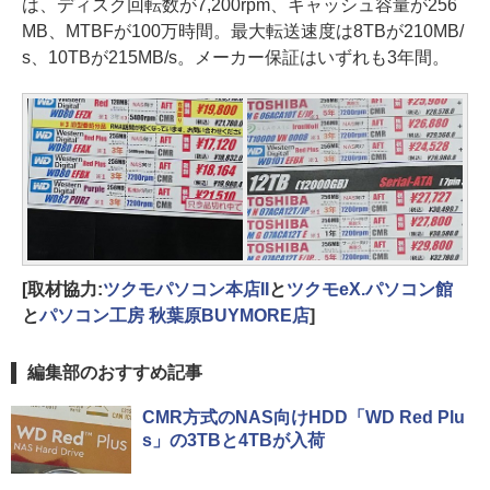
は、ディスク回転数が7,200rpm、キャッシュ容量が256
MB、MTBFが100万時間。最大転送速度は8TBが210MB/
s、10TBが215MB/s。メーカー保証はいずれも3年間。
[取材協力:
ツクモパソコン本店II
と
ツクモeX.パソコン館
と
パソコン工房 秋葉原BUYMORE店
]
編集部のおすすめ記事
CMR方式のNAS向けHDD「WD Red Plu
s」の3TBと4TBが入荷