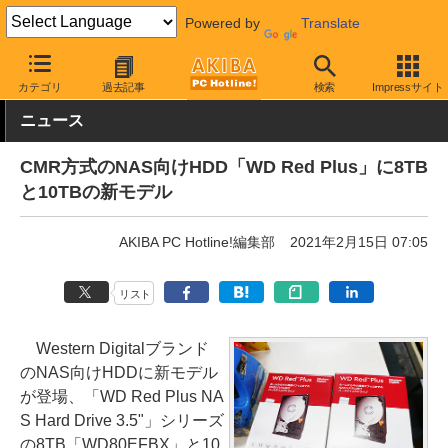
Powered by
Translate
AKIBA PC Hotline!
PCパーツ
HDD（ハードディスク）
Western 
カテゴリ
過去記事
検索
Impressサイト
ニュース
CMR方式のNAS向けHDD「WD Red Plus」に8TB
と10TBの新モデル
AKIBA PC Hotline!編集部
2021年2月15日 07:05
リスト
Western Digitalブランド
のNAS向けHDDに新モデル
が登場、「WD Red Plus NA
S Hard Drive 3.5"」シリーズ
の8TB「WD80EFBX」と10