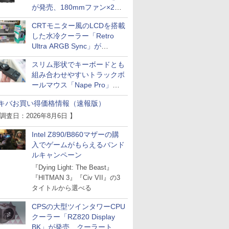
が発売、180mmファン×2搭
載
CRTモニター風のLCDを搭載
した水冷クーラー「Retro
Ultra ARGB Sync」が
Thermaltakeから
スリム形状でキーボードとも
組み合わせやすいトラックボ
ールマウス「Nape Pro」が
Keychronから
キバお買い得価格情報（速報版）
 調査日：2026年8月6日 】
Intel Z890/B860マザーの購
入でゲームがもらえるバンド
ルキャンペーン
『Dying Light: The Beast』
『HITMAN 3』『Civ VII』の3
タイトルから選べる
CPSの大型ツインタワーCPU
クーラー「RZ820 Display
BK」が発売、クーラートッ