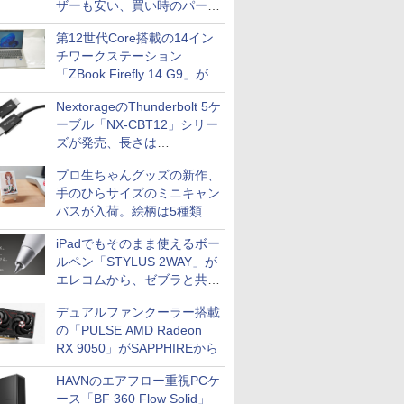
ザーも安い、買い時のパーツ
は？【8月7日(金)22時配信】
第12世代Core搭載の14イン
チワークステーション
「ZBook Firefly 14 G9」が
79,800円！秋葉原で中古PC
NextorageのThunderbolt 5ケ
セール
ーブル「NX-CBT12」シリー
ズが発売、長さは
30cm/50cm/1mの3種類
プロ生ちゃんグッズの新作、
手のひらサイズのミニキャン
バスが入荷。絵柄は5種類
iPadでもそのまま使えるボー
ルペン「STYLUS 2WAY」が
エレコムから、ゼブラと共同
開発
デュアルファンクーラー搭載
の「PULSE AMD Radeon
RX 9050」がSAPPHIREから
HAVNのエアフロー重視PCケ
ース「BF 360 Flow Solid」