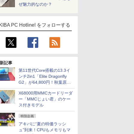
ぜ魅力的なのか？
KIBA PC Hotline! をフォローする
新記事
第11世代Core搭載の13.3イ
ンチ2in1「Elite Dragonfly
G2」が64,800円！秋葉原で
中古PCセール
X68000用MMCカードリーダ
ー「MMCじょい君」のケー
ス付きモデル
特別企画
アキバに“夏の特価ラッシ
ュ”到来！CPUもメモリもマ