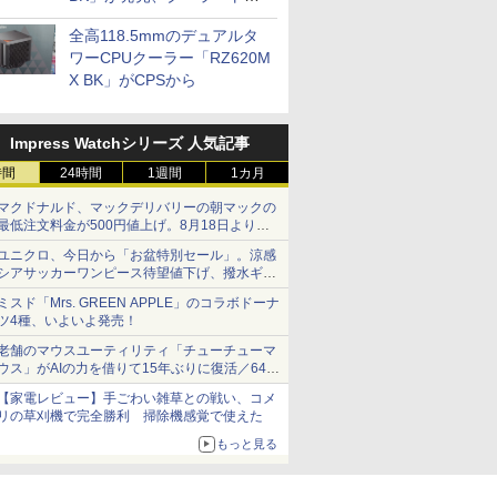
プに5インチ液晶搭載
全高118.5mmのデュアルタ
ワーCPUクーラー「RZ620M
X BK」がCPSから
Impress Watchシリーズ 人気記事
時間
24時間
1週間
1カ月
マクドナルド、マックデリバリーの朝マックの
最低注文料金が500円値上げ。8月18日より
1,500円から受付
ユニクロ、今日から「お盆特別セール」。涼感
シアサッカーワンピース待望値下げ、撥水ギア
ショーツは1990円に
ミスド「Mrs. GREEN APPLE」のコラボドーナ
ツ4種、いよいよ発売！
老舗のマウスユーティリティ「チューチューマ
ウス」がAIの力を借りて15年ぶりに復活／64bit
化、Windows 10/11、「Chrome」も走り回
【家電レビュー】手ごわい雑草との戦い、コメ
る。復活記念で2026年末まで500円
リの草刈機で完全勝利 掃除機感覚で使えた
もっと見る