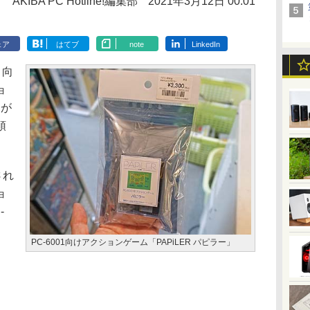
AKIBA PC Hotline!編集部
2021年3月12日 00:01
ェア
はてブ
note
LinkedIn
」向
ョ
」が
頭
され
ョ
-
PC-6001向けアクションゲーム「PAPiLER パピラー」