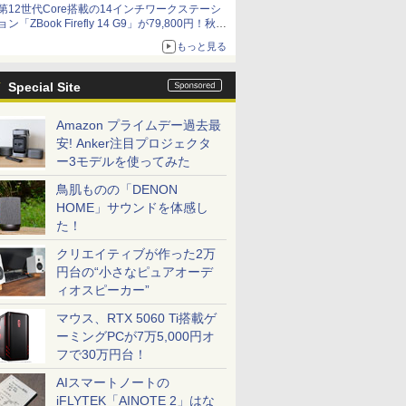
第12世代Core搭載の14インチワークステーシ
ョン「ZBook Firefly 14 G9」が79,800円！秋葉
原で中古PCセール
もっと見る
Special Site
Amazon プライムデー過去最
安! Anker注目プロジェクタ
ー3モデルを使ってみた
鳥肌ものの「DENON
HOME」サウンドを体感し
た！
クリエイティブが作った2万
円台の“小さなピュアオーデ
ィオスピーカー”
マウス、RTX 5060 Ti搭載ゲ
ーミングPCが7万5,000円オ
フで30万円台！
AIスマートノートの
iFLYTEK「AINOTE 2」はな