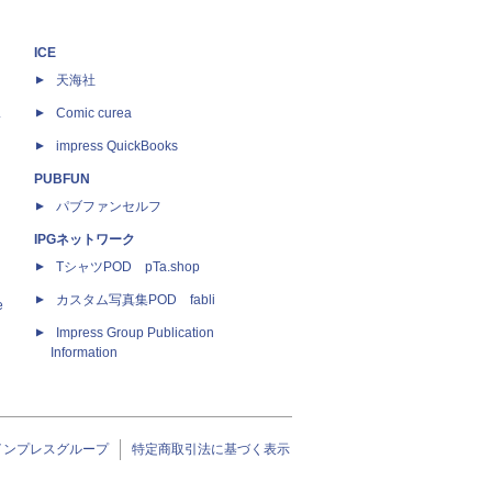
ICE
天海社
ス
Comic curea
impress QuickBooks
PUBFUN
パブファンセルフ
IPGネットワーク
TシャツPOD pTa.shop
カスタム写真集POD fabli
e
Impress Group Publication
Information
インプレスグループ
特定商取引法に基づく表示