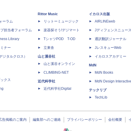
Rittor Music
イカロス出版
dフォーラム
リットーミュージック
AIRLINEweb
ップ担当者フォーラム
楽器探そう!デジマート
Jディフェンスニュー
ness Library
TシャツPOD T-OD
通訳翻訳ジャーナル
セミナー
立東舎
JレスキューWeb
 X（デジタルクロス）
山と溪谷社
イカロスアカデミー
山と溪谷オンライン
MdN
CLIMBING-NET
MdN Books
ブックス
近代科学社
MdN Design Interactiv
ing
近代科学社Digital
テックリブ
TechLib
広告掲載のご案内
編集部へのご連絡
プライバシーポリシー
会社概要