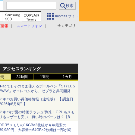
Impress サイト
全カテゴリ
原情報
スマートフォン
アクセスランキング
時間
24時間
1週間
1カ月
iPadでもそのまま使えるボールペン「STYLUS
2WAY」がエレコムから、ゼブラと共同開発
アキバお買い得価格情報（速報版） 【 調査日：
2026年8月6日 】
アキバに“夏の特価ラッシュ”到来！CPUもメモ
リもマザーも安い、買い時のパーツは？【8月7
日(金)22時配信】
DDR5メモリの16GB×2枚組が今年最安の
39,980円、大容量の64GB×2枚組は一部が続騰
[8月前半のメモリ価格]