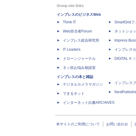
Group site links
インプレスのビジネスWeb
Think IT
SmartGri
Web担当者Forum
ネットショ
インプレス総合研究所
Impress Busi
IT Leaders
インプレス
ドローンジャーナル
DIGITAL
ネッ担お悩み相談室
インプレスの本と雑誌
インプレス
デジタルカメラマガジン
NextPublish
できるネット
インターネット白書ARCHIVES
本サイトのご利用について
お問い合わせ