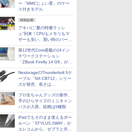
ー「MMCじょい君」のケー
ス付きモデル
特別企画
アキバに“夏の特価ラッシ
ュ”到来！CPUもメモリもマ
ザーも安い、買い時のパーツ
は？【8月7日(金)22時配信】
第12世代Core搭載の14イン
チワークステーション
「ZBook Firefly 14 G9」が
79,800円！秋葉原で中古PC
NextorageのThunderbolt 5ケ
セール
ーブル「NX-CBT12」シリー
ズが発売、長さは
30cm/50cm/1mの3種類
プロ生ちゃんグッズの新作、
手のひらサイズのミニキャン
バスが入荷。絵柄は5種類
iPadでもそのまま使えるボー
ルペン「STYLUS 2WAY」が
エレコムから、ゼブラと共同