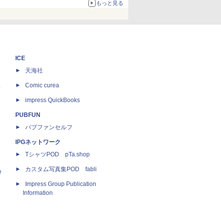
67%オフで990円
もっと見る
ICE
天海社
ス
Comic curea
impress QuickBooks
PUBFUN
パブファンセルフ
IPGネットワーク
TシャツPOD pTa.shop
カスタム写真集POD fabli
e
Impress Group Publication
Information