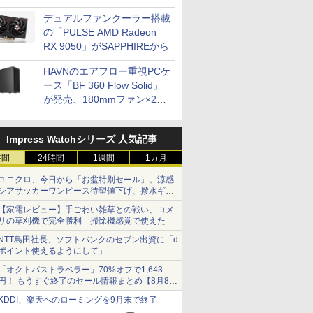
開発
デュアルファンクーラー搭載
の「PULSE AMD Radeon
RX 9050」がSAPPHIREから
HAVNのエアフロー重視PCケ
ース「BF 360 Flow Solid」
が発売、180mmファン×2搭
載
Impress Watchシリーズ 人気記事
時間
24時間
1週間
1カ月
ユニクロ、今日から「お盆特別セール」。涼感
シアサッカーワンピース待望値下げ、撥水ギア
ショーツは1990円に
【家電レビュー】手ごわい雑草との戦い、コメ
リの草刈機で完全勝利 掃除機感覚で使えた
NTT島田社長、ソフトバンクのセブン出資に「d
ポイント使えるようにして」
「オクトパストラベラー」70%オフで1,643
円！ もうすぐ終了のセール情報まとめ【8月8日
更新】
KDDI、楽天へのローミングを9月末で終了
ニンテンドーeショップでは「大神 絶景版」が