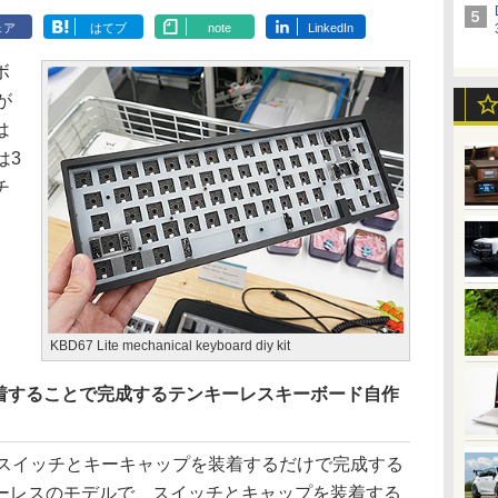
ェア
はてブ
note
LinkedIn
ボ
が
は
は3
チ
KBD67 Lite mechanical keyboard diy kit
着することで完成するテンキーレスキーボード自作
のキースイッチとキーキャップを装着するだけで完成する
ーレスのモデルで、スイッチとキャップを装着する