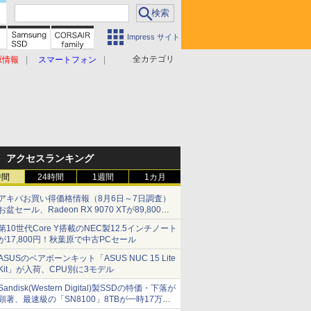
Impress サイト
全カテゴリ
原情報
スマートフォン
アクセスランキング
時間
24時間
1週間
1カ月
アキバお買い得価格情報（8月6日～7日調査）
お盆セール、Radeon RX 9070 XTが89,800
円、水平周波数24.8kHz対応の17型モニターが
第10世代Core Y搭載のNEC製12.5インチノート
9,801円、暑さ指数連動セール ほか
が17,800円！秋葉原で中古PCセール
ASUSのベアボーンキット「ASUS NUC 15 Lite
Kit」が入荷、CPU別に3モデル
Sandisk(Western Digital)製SSDの特価・下落が
顕著、最速級の「SN8100」8TBが一時17万円
割れ [8月前半のSSD価格]