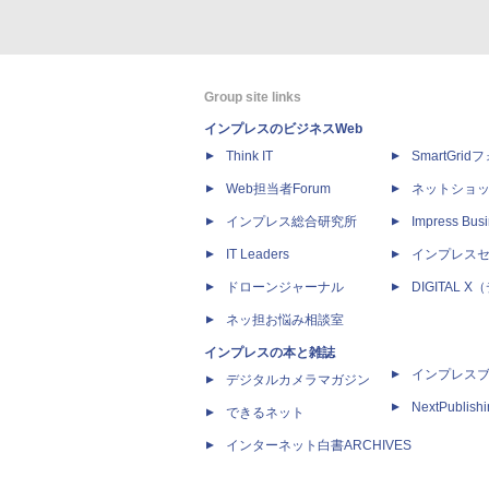
Group site links
インプレスのビジネスWeb
Think IT
SmartGri
Web担当者Forum
ネットショ
インプレス総合研究所
Impress Busi
IT Leaders
インプレス
ドローンジャーナル
DIGITAL
ネッ担お悩み相談室
インプレスの本と雑誌
インプレス
デジタルカメラマガジン
NextPublish
できるネット
インターネット白書ARCHIVES