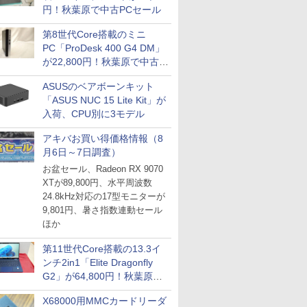
円！秋葉原で中古PCセール
第8世代Core搭載のミニ
PC「ProDesk 400 G4 DM」
が22,800円！秋葉原で中古
PCセール
ASUSのベアボーンキット
「ASUS NUC 15 Lite Kit」が
入荷、CPU別に3モデル
アキバお買い得価格情報（8
月6日～7日調査）
お盆セール、Radeon RX 9070
XTが89,800円、水平周波数
24.8kHz対応の17型モニターが
9,801円、暑さ指数連動セール
ほか
第11世代Core搭載の13.3イ
ンチ2in1「Elite Dragonfly
G2」が64,800円！秋葉原で
中古PCセール
X68000用MMCカードリーダ