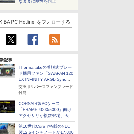
なままに剛性を向上
KIBA PC Hotline! をフォローする
新記事
Thermaltakeの着脱式ブレー
ド採用ファン「SWAFAN 120
EX INFINITY ARGB Sync」
に単品パッケージ
交換用リバースファンブレード
付属
CORSAIR製PCケース
「FRAME 4000/5000」向け
アクセサリが複数登場、天然
木製パネルや背面コネクタ対
第10世代Core Y搭載のNEC
応トレイなど
製12.5インチノートが17,800