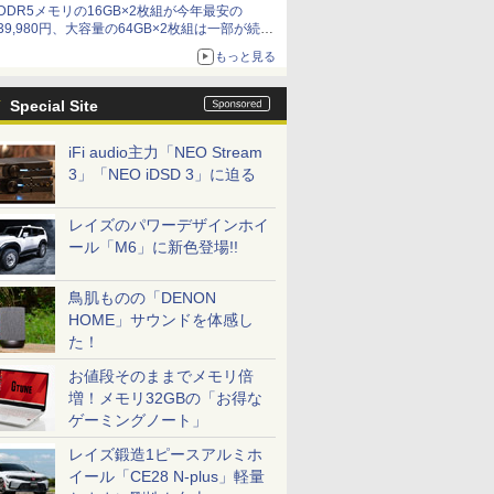
DDR5メモリの16GB×2枚組が今年最安の
39,980円、大容量の64GB×2枚組は一部が続騰
[8月前半のメモリ価格]
もっと見る
Special Site
iFi audio主力「NEO Stream
3」「NEO iDSD 3」に迫る
レイズのパワーデザインホイ
ール「M6」に新色登場!!
鳥肌ものの「DENON
HOME」サウンドを体感し
た！
お値段そのままでメモリ倍
増！メモリ32GBの「お得な
ゲーミングノート」
レイズ鍛造1ピースアルミホ
イール「CE28 N-plus」軽量