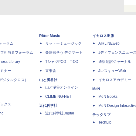
Rittor Music
イカロス出版
dフォーラム
リットーミュージック
AIRLINEweb
ップ担当者フォーラム
楽器探そう!デジマート
Jディフェンスニュー
ness Library
TシャツPOD T-OD
通訳翻訳ジャーナル
セミナー
立東舎
JレスキューWeb
 X（デジタルクロス）
山と溪谷社
イカロスアカデミー
山と溪谷オンライン
MdN
CLIMBING-NET
MdN Books
ブックス
近代科学社
MdN Design Interactiv
ing
近代科学社Digital
テックリブ
TechLib