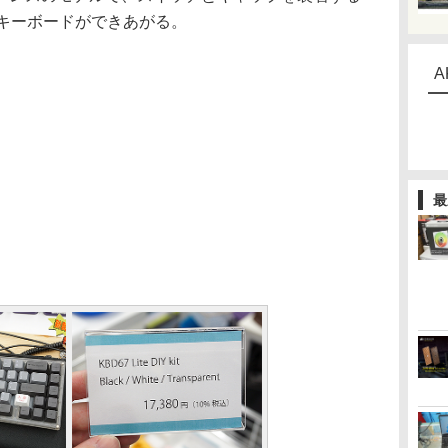
載キーボードができあがる。
A
最