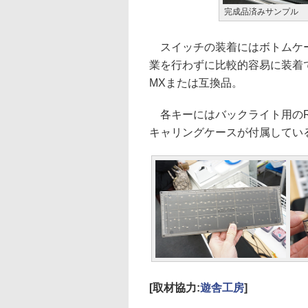
完成品済みサンプル
スイッチの装着にはボトムケー
業を行わずに比較的容易に装着で
MXまたは互換品。
各キーにはバックライト用のRG
キャリングケースが付属してい
[取材協力:
遊舎工房
]