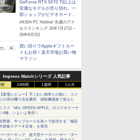
GeForce RTX 5070 Ti以上は
安価なモデルが売り切れ。一
部ショップがビデオカードの
購入制限を実施したニュース
AKIBA PC Hotline! 先週のアク
が注目を集める
セスランキング 26年7月27日～
26年8月3日
買い回りでAppleギフトカー
ドもお得！楽天市場お買い物
マラソン
Impress Watchシリーズ 人気記事
時間
24時間
1週間
1カ月
【家電レビュー】手ごわい雑草との戦い、コメ
リの草刈機で完全勝利 掃除機感覚で使えた
ミスド「Mrs. GREEN APPLE」のコラボドーナ
ツ4種、いよいよ発売！
吉野家、牛リブロースを熱々で提供する「極旨
牛鉄板ステーキ定食」を発売
バーガーキング、超大型チーズバーガー「ダー
ティ ザ・ワンパウンダー」を発売。総カロリー