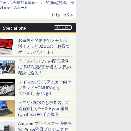
イオシス創業30周年セール「30周年記念祭」が
価格]
14日からスタート
もっと見る
Special Site
お値段そのままでメモリ倍
増！メモリ32GBの「お得な
ゲーミングノート」
「ドスパラTV」の配信現場
に“PAD”撮影班が潜入!人気の
秘訣に迫る!!
レイズのプレミアムカー向け
ブランドHOMURAから
「2×9R」が登場！
メモリ32GBでも予算内。産
経新聞社がAMD Ryzen搭載
dynabookを2千台導入
Amazon プライムデー過去最
安! Anker注目プロジェクタ