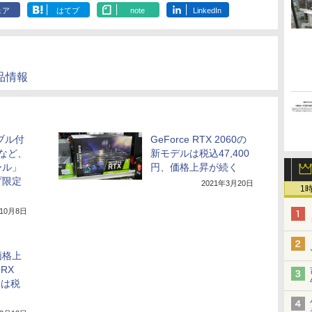
ェア
はてブ
note
LinkedIn
製品情報
ーブル付
GeForce RTX 2060の
円など、
新モデルは税込47,400
ール」
円、価格上昇が続く
プ限定
2021年3月20日
1
年10月8日
価格上
 RX
品は税