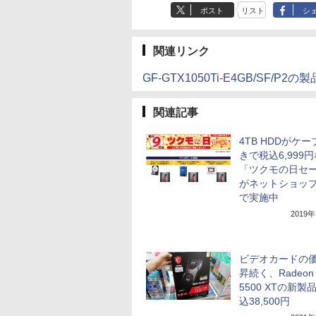
ポスト
リスト
シ
関連リンク
GF-GTX1050Ti-E4GB/SF/P2の
関連記事
4TB HDDがケ
きで税込6,999
「ツクモの日セ
がネットショッ
で実施中
2019
ビデオカードの
昇続く、Radeon
5500 XTの新製
込38,500円