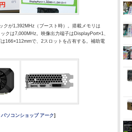
クが1,392MHz（ブースト時）。搭載メモリは
ロックは7,000MHz。映像出力端子はDisplayPort×1、
イズは166×112mmで、2スロットを占有する。補助電
と
パソコンショップ アーク
]