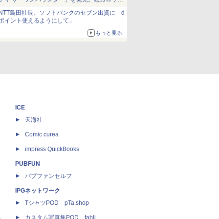
約1656kcal、総重量約527g！
NTT島田社長、ソフトバンクのセブン出資に「d
ポイント使えるようにして」
もっと見る
ICE
天海社
ス
Comic curea
impress QuickBooks
PUBFUN
パブファンセルフ
IPGネットワーク
TシャツPOD pTa.shop
カスタム写真集POD fabli