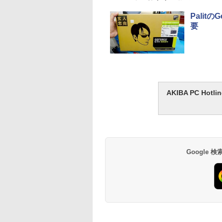
Palit
要
AKIBA PC H
Google