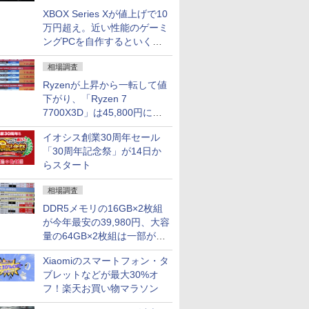
XBOX Series Xが値上げで10
万円超え。近い性能のゲーミ
ングPCを自作するといくら
になる？
相場調査
Ryzenが上昇から一転して値
下がり、「Ryzen 7
7700X3D」は45,800円に急
落し「Ryzen 7 7800X3D」
イオシス創業30周年セール
との価格逆転解消 [8月前半の
「30周年記念祭」が14日か
CPU価格]
らスタート
相場調査
DDR5メモリの16GB×2枚組
が今年最安の39,980円、大容
量の64GB×2枚組は一部が続
騰 [8月前半のメモリ価格]
Xiaomiのスマートフォン・タ
ブレットなどが最大30%オ
フ！楽天お買い物マラソン