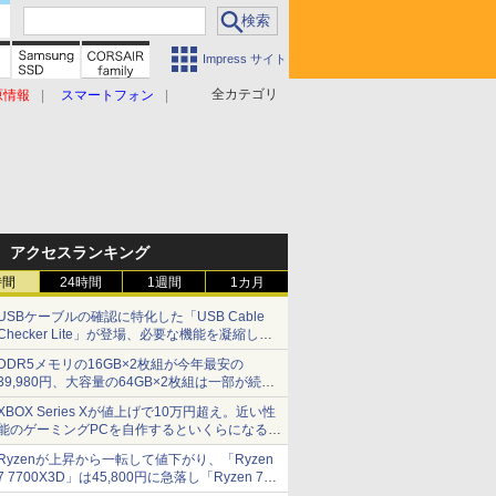
Impress サイト
全カテゴリ
原情報
スマートフォン
アクセスランキング
時間
24時間
1週間
1カ月
USBケーブルの確認に特化した「USB Cable
Checker Lite」が登場、必要な機能を凝縮しコ
ンパクトに 7日発売
DDR5メモリの16GB×2枚組が今年最安の
39,980円、大容量の64GB×2枚組は一部が続騰
[8月前半のメモリ価格]
XBOX Series Xが値上げで10万円超え。近い性
能のゲーミングPCを自作するといくらになる？
【石田賀津男の『酒の肴にPCゲーム』】
Ryzenが上昇から一転して値下がり、「Ryzen
7 7700X3D」は45,800円に急落し「Ryzen 7
7800X3D」との価格逆転解消 [8月前半のCPU