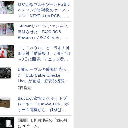
鮮やかなマルチゾーンRGBラ
イティングが特徴のケースフ
ァン「NZXT Ultra RGB」が
発売、計8製品
140mmリバースファンを3つ
連結させた「F420 RGB
Reverse」がNZXTから、単
一フレーム採用
「しぐれうい」とコラボ！神
田明神「納涼祭り」が8月7日
～9日に開催、アニソン盆踊
りや屋台グルメなどもあり
USBケーブルの確認に特化し
た「USB Cable Checker
Lite」が登場、必要な機能を
凝縮しコンパクトに
7日発売
Bluetooth対応のカセットプ
レーヤー「CAS-W100N」が
オーム電機から、価格は
5,940円
石田賀津男の『酒の肴
連載
にPCゲーム』