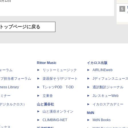
年3月12日
トップページに戻る
Rittor Music
イカロス出版
dフォーラム
リットーミュージック
AIRLINEweb
ップ担当者フォーラム
楽器探そう!デジマート
Jディフェンスニュー
ness Library
TシャツPOD T-OD
通訳翻訳ジャーナル
セミナー
立東舎
JレスキューWeb
 X（デジタルクロス）
山と溪谷社
イカロスアカデミー
山と溪谷オンライン
MdN
CLIMBING-NET
MdN Books
ブックス