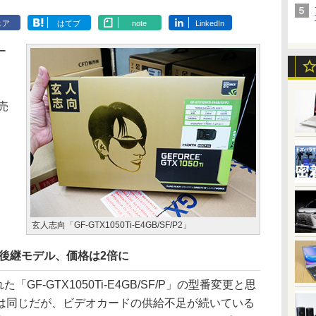
ェア
はてブ
note
LinkedIn
ー
発売
玄人志向「GF-GTX1050Ti-E4GB/SF/P2」
SF/Pの後継モデル、価格は2倍に
GF-GTX1050Ti-E4GB/SF/P」の型番変更と思
は同じだが、ビデオカードの供給不足が続いている