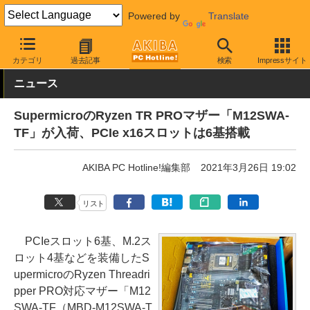
Powered by
Translate
AKIBA PC Hotline!
PCパーツ
マザーボード
Supermicro
カテゴリ
過去記事
検索
Impressサイト
ニュース
SupermicroのRyzen TR PROマザー「M12SWA-
TF」が入荷、PCIe x16スロットは6基搭載
AKIBA PC Hotline!編集部
2021年3月26日 19:02
リスト
PCIeスロット6基、M.2ス
ロット4基などを装備したS
upermicroのRyzen Threadri
pper PRO対応マザー「M12
SWA-TF（MBD-M12SWA-T