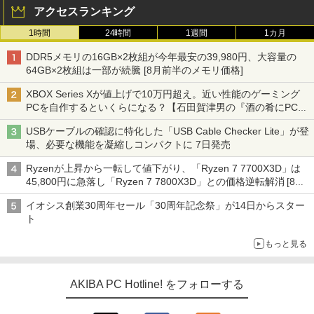
アクセスランキング
1時間
24時間
1週間
1カ月
DDR5メモリの16GB×2枚組が今年最安の39,980円、大容量の
64GB×2枚組は一部が続騰 [8月前半のメモリ価格]
XBOX Series Xが値上げで10万円超え。近い性能のゲーミング
PCを自作するといくらになる？【石田賀津男の『酒の肴にPCゲ
ーム』】
USBケーブルの確認に特化した「USB Cable Checker Lite」が登
場、必要な機能を凝縮しコンパクトに 7日発売
Ryzenが上昇から一転して値下がり、「Ryzen 7 7700X3D」は
45,800円に急落し「Ryzen 7 7800X3D」との価格逆転解消 [8月
前半のCPU価格]
イオシス創業30周年セール「30周年記念祭」が14日からスター
ト
もっと見る
AKIBA PC Hotline! をフォローする