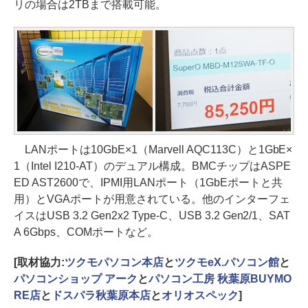
リの場合は2TBまで搭載可能。
LANポートは10GbE×1（Marvell AQC113C）と1GbE×
1（Intel I210-AT）のデュアル構成。BMCチップはASPE
ED AST2600で、IPMI用LANポート（1GbEポートと共
用）とVGAポートが用意されている。他のインターフェ
イスはUSB 3.2 Gen2x2 Type-C、USB 3.2 Gen2/1、SAT
A 6Gbps、COMポートなど。
[取材協力:
ツクモパソコン本店
と
ツクモeX.パソコン館
と
パソコンショップ アーク
と
パソコン工房 秋葉原BUYMO
RE店
と
ドスパラ秋葉原本店
と
オリオスペック
]