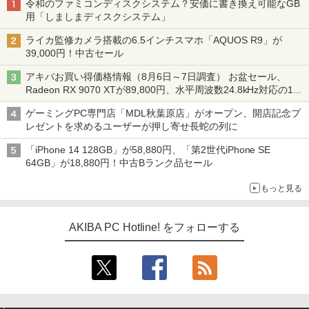
令和のファミコンディスクシステム？安価に書き換え可能なGB
用「しましまディスクシステム」
ライカ監修カメラ搭載の6.5インチスマホ「AQUOS R9」が
39,000円！中古セール
アキバお買い得価格情報（8月6日～7日調査） お盆セール、
Radeon RX 9070 XTが89,800円、水平周波数24.8kHz対応の17
型モニターが9,801円、暑さ指数連動セール ほか
ゲーミングPC専門店「MDL秋葉原店」がオープン、開店記念プ
レゼントを求めるユーザーが押し寄せ長蛇の列に
「iPhone 14 128GB」が58,880円、「第2世代iPhone SE
64GB」が18,880円！中古Bランク品セール
もっと見る
AKIBA PC Hotline! をフォローする