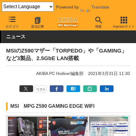
Powered by
Translate
AKIBA PC Hotline!
PCパーツ
マザーボード
MSI
カテゴリ
過去記事
検索
Impressサイト
ニュース
MSIのZ590マザー「TORPEDO」や「GAMING」
など3製品、2.5GbE LAN搭載
AKIBA PC Hotline!編集部
2021年3月31日 11:30
リスト
MSI MPG Z590 GAMING EDGE WIFI