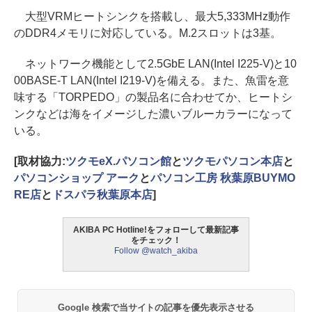
大型VRMヒートシンクを搭載し、最大5,333MHz動作
のDDR4メモリに対応している。M.2スロットは3基。
ネットワーク機能として2.5GbE LAN(Intel I225-V)と10
00BASE-T LAN(Intel I219-V)を備える。また、魚雷を意
味する「TORPEDO」の製品名に合わせてか、ヒートシ
ンクなどは海をイメージした濃いブルーカラーになって
いる。
[取材協力:
ツクモeX.パソコン館
と
ツクモパソコン本店
と
パソコンショップ アーク
と
パソコン工房 秋葉原BUYMO
RE店
と
ドスパラ秋葉原本店
]
AKIBA PC Hotline!をフォローして最新記事
をチェック！
Follow @watch_akiba
Google 検索で当サイトの記事を優先表示させる