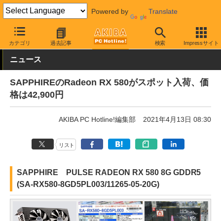
Powered by
Translate
AKIBA PC Hotline!
PCパーツ
ビデオカード（グラフィックボード
カテゴリ
過去記事
検索
Impressサイト
ニュース
SAPPHIREのRadeon RX 580がスポット入荷、価
格は42,900円
AKIBA PC Hotline!編集部
2021年4月13日 08:30
リスト
SAPPHIRE PULSE RADEON RX 580 8G GDDR5
(SA-RX580-8GD5PL003/11265-05-20G)