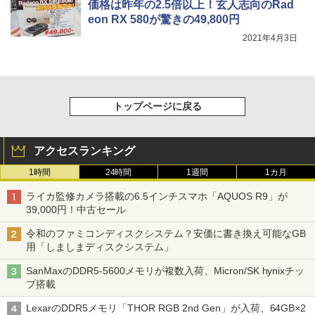
価格は昨年の2.5倍以上！玄人志向のRad
eon RX 580が驚きの49,800円
2021年4月3日
トップページに戻る
アクセスランキング
1時間
24時間
1週間
1カ月
ライカ監修カメラ搭載の6.5インチスマホ「AQUOS R9」が
39,000円！中古セール
令和のファミコンディスクシステム？安価に書き換え可能なGB
用「しましまディスクシステム」
SanMaxのDDR5-5600メモリが複数入荷、Micron/SK hynixチッ
プ搭載
LexarのDDR5メモリ「THOR RGB 2nd Gen」が入荷、64GB×2