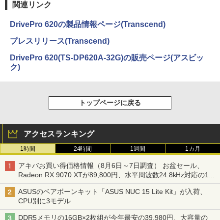
関連リンク
DrivePro 620の製品情報ページ(Transcend)
プレスリリース(Transcend)
DrivePro 620(TS-DP620A-32G)の販売ページ(アスビッ
ク)
トップページに戻る
アクセスランキング
1時間
24時間
1週間
1カ月
アキバお買い得価格情報（8月6日～7日調査） お盆セール、
Radeon RX 9070 XTが89,800円、水平周波数24.8kHz対応の17
型モニターが9,801円、暑さ指数連動セール ほか
ASUSのベアボーンキット「ASUS NUC 15 Lite Kit」が入荷、
CPU別に3モデル
DDR5メモリの16GB×2枚組が今年最安の39,980円、大容量の