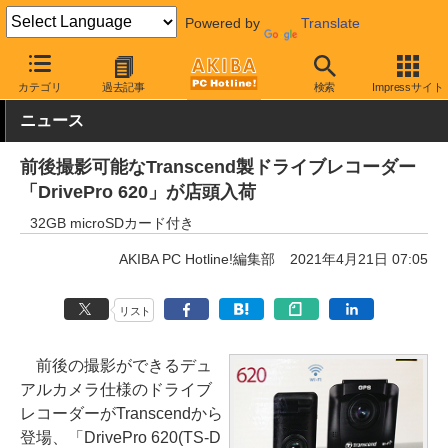
Powered by
Translate
AKIBA PC Hotline!
モバイル
小型カメラ・レコーダー
ドライブ
カテゴリ
過去記事
検索
Impressサイト
ニュース
前後撮影可能なTranscend製ドライブレコーダー
「DrivePro 620」が店頭入荷
32GB microSDカード付き
AKIBA PC Hotline!編集部
2021年4月21日 07:05
リスト
前後の撮影ができるデュ
アルカメラ仕様のドライブ
レコーダーがTranscendから
登場、「DrivePro 620(TS-D