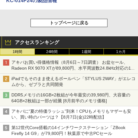
KC-014P24の製品情報
トップページに戻る
アクセスランキング
1時間
24時間
1週間
1カ月
アキバお買い得価格情報（8月6日～7日調査） お盆セール、
Radeon RX 9070 XTが89,800円、水平周波数24.8kHz対応の17
型モニターが9,801円、暑さ指数連動セール ほか
iPadでもそのまま使えるボールペン「STYLUS 2WAY」がエレコ
ムから、ゼブラと共同開発
DDR5メモリの16GB×2枚組が今年最安の39,980円、大容量の
64GB×2枚組は一部が続騰 [8月前半のメモリ価格]
アキバに“夏の特価ラッシュ”到来！CPUもメモリもマザーも安
い、買い時のパーツは？【8月7日(金)22時配信】
第12世代Core搭載の14インチワークステーション「ZBook
Firefly 14 G9」が79,800円！秋葉原で中古PCセール