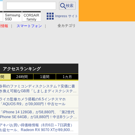
Impress サイト
全カテゴリ
原情報
スマートフォン
アクセスランキング
時間
24時間
1週間
1カ月
令和のファミコンディスクシステム？安価に書
き換え可能なGB用「しましまディスクシステ
ム」
ライカ監修カメラ搭載の6.5インチスマホ
「AQUOS R9」が39,000円！中古セール
「iPhone 14 128GB」が58,880円、「第2世代
iPhone SE 64GB」が18,880円！中古Bランク品
セール
アキバお買い得価格情報（8月6日～7日調査）
お盆セール、Radeon RX 9070 XTが89,800
円、水平周波数24.8kHz対応の17型モニターが