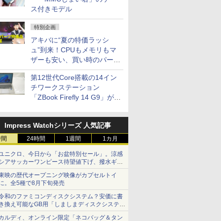
ス付きモデル
特別企画
アキバに“夏の特価ラッシ
ュ”到来！CPUもメモリもマ
ザーも安い、買い時のパーツ
は？【8月7日(金)22時配信】
第12世代Core搭載の14イン
チワークステーション
「ZBook Firefly 14 G9」が
79,800円！秋葉原で中古PC
セール
Impress Watchシリーズ 人気記事
時間
24時間
1週間
1カ月
ユニクロ、今日から「お盆特別セール」。涼感
シアサッカーワンピース待望値下げ、撥水ギア
ショーツは1990円に
東映の歴代オープニング映像がカプセルトイ
に。全5種で8月下旬発売
令和のファミコンディスクシステム？安価に書
き換え可能なGB用「しましまディスクシステ
ム」
カルディ、オンライン限定「ネコバッグ＆タン