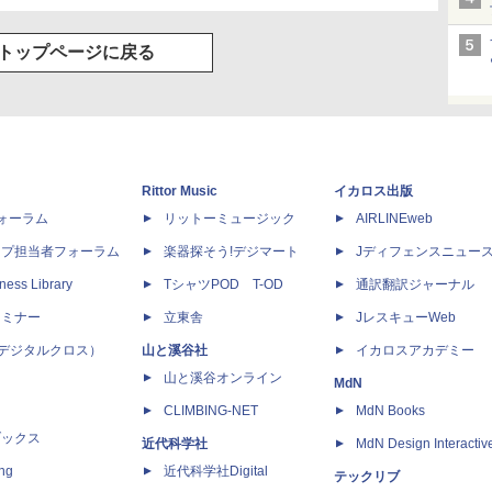
トップページに戻る
Rittor Music
イカロス出版
dフォーラム
リットーミュージック
AIRLINEweb
ップ担当者フォーラム
楽器探そう!デジマート
Jディフェンスニュー
ness Library
TシャツPOD T-OD
通訳翻訳ジャーナル
セミナー
立東舎
JレスキューWeb
 X（デジタルクロス）
山と溪谷社
イカロスアカデミー
山と溪谷オンライン
MdN
CLIMBING-NET
MdN Books
ブックス
近代科学社
MdN Design Interactiv
ing
近代科学社Digital
テックリブ