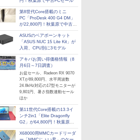
円！秋葉原で中古PCセール
第8世代Core搭載のミニ
PC「ProDesk 400 G4 DM」
が22,800円！秋葉原で中古
PCセール
ASUSのベアボーンキット
「ASUS NUC 15 Lite Kit」が
入荷、CPU別に3モデル
アキバお買い得価格情報（8
月6日～7日調査）
お盆セール、Radeon RX 9070
XTが89,800円、水平周波数
24.8kHz対応の17型モニターが
9,801円、暑さ指数連動セール
ほか
第11世代Core搭載の13.3イ
ンチ2in1「Elite Dragonfly
G2」が64,800円！秋葉原で
中古PCセール
X68000用MMCカードリーダ
ー「MMCじょい君」のケー