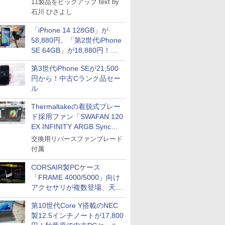
11製品をピックアップ text by
石川 ひさよし
「iPhone 14 128GB」が
58,880円、「第2世代iPhone
SE 64GB」が18,880円！中
古Bランク品セール
第3世代iPhone SEが21,500
円から！中古Cランク品セー
ル
Thermaltakeの着脱式ブレー
ド採用ファン「SWAFAN 120
EX INFINITY ARGB Sync」
に単品パッケージ
交換用リバースファンブレード
付属
CORSAIR製PCケース
「FRAME 4000/5000」向け
アクセサリが複数登場、天然
木製パネルや背面コネクタ対
第10世代Core Y搭載のNEC
応トレイなど
製12.5インチノートが17,800