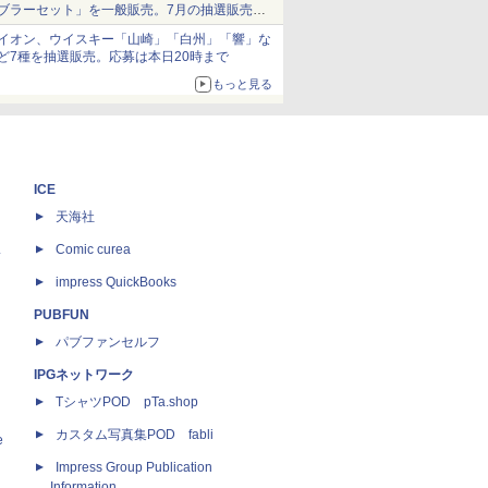
ブラーセット」を一般販売。7月の抽選販売の
当選無効分
イオン、ウイスキー「山崎」「白州」「響」な
ど7種を抽選販売。応募は本日20時まで
もっと見る
ICE
天海社
ス
Comic curea
impress QuickBooks
PUBFUN
パブファンセルフ
IPGネットワーク
TシャツPOD pTa.shop
カスタム写真集POD fabli
e
Impress Group Publication
Information