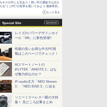
カオスの中にも宝あり！買い手の通販力も試さ
9,801円、暑さ指数連動セール ほか
れる“ミニPC”の世界を覗いてみよう 価格帯別に
仕様や特徴を整理、11製品をピックアップ text
もっと見る
by 石川 ひさよし
Special Site
レイズのパワーデザインホイ
ール「M6」に新色登場!!
性能の良いお得な中古PC情
報はこのページでチェック！
AIスマートノートの
iFLYTEK「AINOTE 2」はな
ぜ魅力的なのか？
iFi audio主力「NEO Stream
3」「NEO iDSD 3」に迫る
ソニーミラーレス一眼の大特
集！ 見どころ記事まとめ