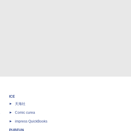
ICE
天海社
ス
Comic curea
impress QuickBooks
PUBFUN