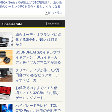
XBOX Series Xが値上げで10万円超え。近い性
能のゲーミングPCを自作するといくらになる？
【石田賀津男の『酒の肴にPCゲーム』】
もっと見る
Special Site
総合オーディオブランドに進
化するSHANLINGとは何者
か？
SOUNDPEATSのイヤカフ型
イヤフォン「UU2イヤーカ
フ」をイヤカフマニアが語る
クリエイティブが作った2万
円台の“小さなピュアオーデ
ィオスピーカー”
お値段そのままでメモリ倍
増！メモリ32GBの「お得な
ゲーミングノート」
ハイグレードテレビ「TCL
Q7D Pro」。圧巻の色彩美で