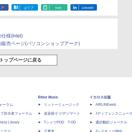
ェア
はてブ
note
LinkedIn
仕様(Intel)
NHv70Lの販売ページ(パソコンショップアーク)
トップページに戻る
Rittor Music
イカロス出版
dフォーラム
リットーミュージック
AIRLINEweb
ップ担当者フォーラム
楽器探そう!デジマート
Jディフェンスニュー
ness Library
TシャツPOD T-OD
通訳翻訳ジャーナル
セミナー
立東舎
JレスキューWeb