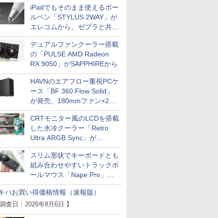
iPadでもそのまま使えるボー
ルペン「STYLUS 2WAY」が
エレコムから、ゼブラと共同
開発
デュアルファンクーラー搭載
の「PULSE AMD Radeon
RX 9050」がSAPPHIREから
HAVNのエアフロー重視PCケ
ース「BF 360 Flow Solid」
が発売、180mmファン×2搭
載
CRTモニター風のLCDを搭載
した水冷クーラー「Retro
Ultra ARGB Sync」が
Thermaltakeから
スリム形状でキーボードとも
組み合わせやすいトラックボ
ールマウス「Nape Pro」が
Keychronから
キバお買い得価格情報（速報版）
 調査日：2026年8月6日 】