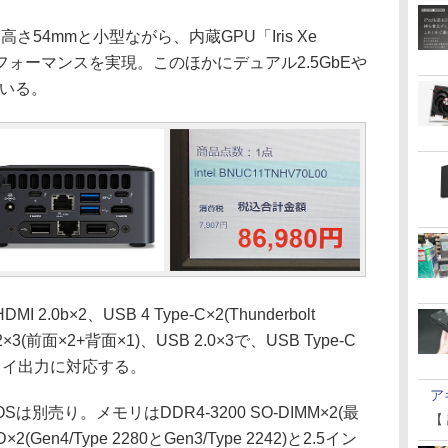
さ54mmと小型ながら、内蔵GPU「Iris Xe
オパフォーマンスを実現。このほかにデュアル2.5GbEや
えている。
b×2、USB 4 Type-C×2(Thunderbolt
 3.2×3(前面×2+背面×1)、USB 2.0×3で、USB Type-C
レイ出力に対応する。
ア
売り。メモリはDDR4-3200 SO-DIMM×2(最
【
Gen4/Type 2280とGen3/Type 2242)と2.5イン