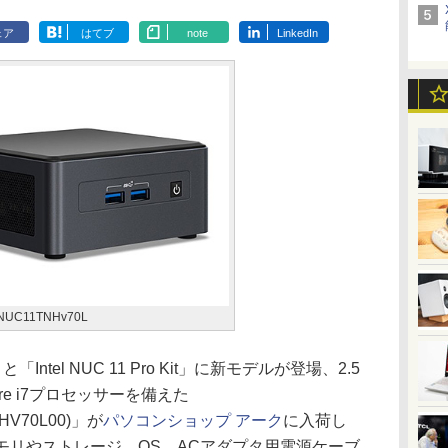
ェア
はてブ
note
LinkedIn
t NUC11TNHv70L
と「Intel NUC 11 Pro Kit」に新モデルが登場、2.5
e i7プロセッサーを備えた
HV70L00)」が
パソコンショップ アーク
に入荷し
メモリやストレージ、OS、ACアダプタ用電源ケーブ