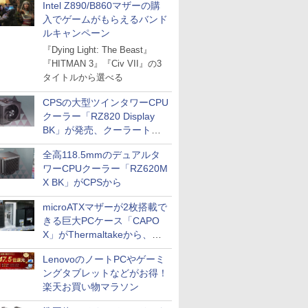
Intel Z890/B860マザーの購
入でゲームがもらえるバンド
ルキャンペーン
『Dying Light: The Beast』
『HITMAN 3』『Civ VII』の3
タイトルから選べる
CPSの大型ツインタワーCPU
クーラー「RZ820 Display
BK」が発売、クーラートッ
プに5インチ液晶搭載
全高118.5mmのデュアルタ
ワーCPUクーラー「RZ620M
X BK」がCPSから
microATXマザーが2枚搭載で
きる巨大PCケース「CAPO
X」がThermaltakeから、カ
ラーは2色
LenovoのノートPCやゲーミ
ングタブレットなどがお得！
楽天お買い物マラソン