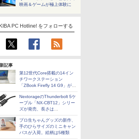
映画＆ゲームが極上体験に
KIBA PC Hotline! をフォローする
新記事
第12世代Core搭載の14イン
チワークステーション
「ZBook Firefly 14 G9」が
79,800円！秋葉原で中古PC
NextorageのThunderbolt 5ケ
セール
ーブル「NX-CBT12」シリー
ズが発売、長さは
30cm/50cm/1mの3種類
プロ生ちゃんグッズの新作、
手のひらサイズのミニキャン
バスが入荷。絵柄は5種類