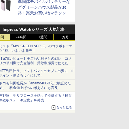
準固体モバイルバッテリーな
どグリーンハウス製品がお
得！楽天お買い物マラソン
Impress Watchシリーズ 人気記事
時間
24時間
1週間
1カ月
ミスド「Mrs. GREEN APPLE」のコラボドーナ
ツ4種、いよいよ発売！
【家電レビュー】手ごわい雑草との戦い、コメ
リの草刈機で完全勝利 掃除機感覚で使えた
NTT島田社長、ソフトバンクのセブン出資に「d
ポイント使えるようにして」
ドコモ前田社長が「ahamo40GB化は検証のた
め」、料金値上げへの考え方にも言及
吉野家、牛リブロースを熱々で提供する「極旨
牛鉄板ステーキ定食」を発売
もっと見る