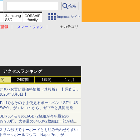
Impress サイト
全カテゴリ
原情報
スマートフォン
アクセスランキング
時間
24時間
1週間
1カ月
アキバお買い得価格情報（速報版） 【 調査日：
2026年8月6日 】
iPadでもそのまま使えるボールペン「STYLUS
2WAY」がエレコムから、ゼブラと共同開発
DDR5メモリの16GB×2枚組が今年最安の
39,980円、大容量の64GB×2枚組は一部が続騰
[8月前半のメモリ価格]
スリム形状でキーボードとも組み合わせやすい
トラックボールマウス「Nape Pro」が
Keychronから