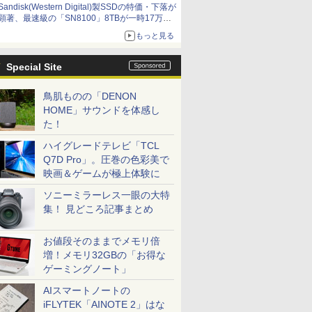
Sandisk(Western Digital)製SSDの特価・下落が
顕著、最速級の「SN8100」8TBが一時17万円
割れ [8月前半のSSD価格]
もっと見る
Special Site
鳥肌ものの「DENON
HOME」サウンドを体感し
た！
ハイグレードテレビ「TCL
Q7D Pro」。圧巻の色彩美で
映画＆ゲームが極上体験に
ソニーミラーレス一眼の大特
集！ 見どころ記事まとめ
お値段そのままでメモリ倍
増！メモリ32GBの「お得な
ゲーミングノート」
AIスマートノートの
iFLYTEK「AINOTE 2」はな