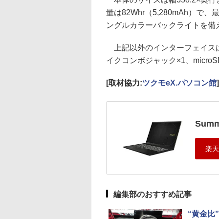
量は82Whr（5,280mAh
ングルカラーバックライトを備
上記以外のインターフェイスはHDMI
イクコンボジャック×1、micro
[取材協力:
ツクモeX.パソコン館
]
Summ
編集部のおすすめ記事
“黄金比