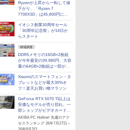
Ryzenが上昇から一転して値
下がり、「Ryzen 7
7700X3D」は45,800円に急
落し「Ryzen 7 7800X3D」
イオシス創業30周年セール
との価格逆転解消 [8月前半の
「30周年記念祭」が14日か
CPU価格]
らスタート
相場調査
DDR5メモリの16GB×2枚組
が今年最安の39,980円、大容
量の64GB×2枚組は一部が続
騰 [8月前半のメモリ価格]
Xiaomiのスマートフォン・タ
ブレットなどが最大30%オ
フ！楽天お買い物マラソン
GeForce RTX 5070 Ti以上は
安価なモデルが売り切れ。一
部ショップがビデオカードの
購入制限を実施したニュース
AKIBA PC Hotline! 先週のアク
が注目を集める
セスランキング 26年7月27日～
26年8月3日