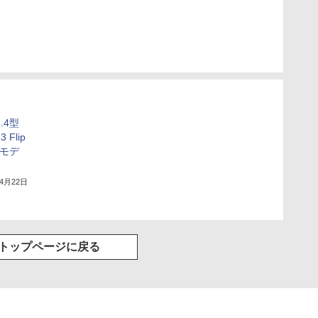
.4型
 Flip
クモデ
年4月22日
トップページに戻る