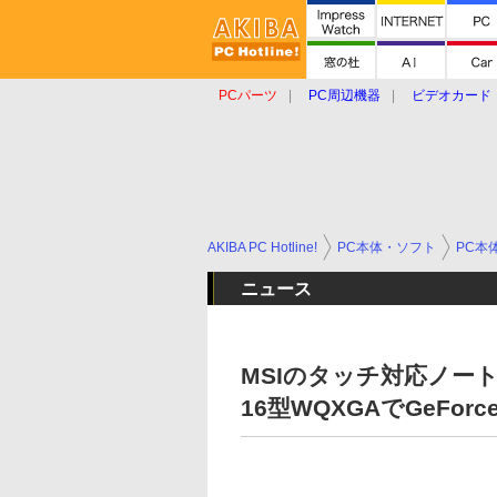
PCパーツ
PC周辺機器
ビデオカード
タブレット
おもしろグッズ
ショップ
AKIBA PC Hotline!
PC本体・ソフト
PC本
ニュース
MSIのタッチ対応ノート「Su
16型WQXGAでGeForce