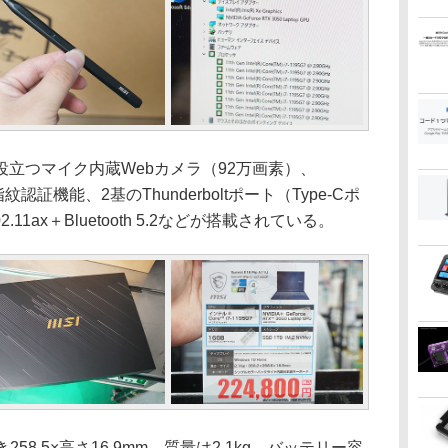
立つマイク内蔵Webカメラ（92万画素）、
指紋認証機能、2基のThunderboltポート（Type-Cポ
2.11ax＋Bluetooth 5.2などが搭載されている。
58.5×高さ16.9mm、質量は2.1kg。バッテリー容