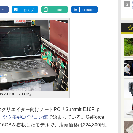
ェア
はてブ
note
LinkedIn
lip-A11UCT-203JP」
エイター向けノートPC「Summit-E16Flip-
、
ツクモeX.パソコン館
で始まっている。GeForce
やメモリ16GBを搭載したモデルで、店頭価格は224,800円。