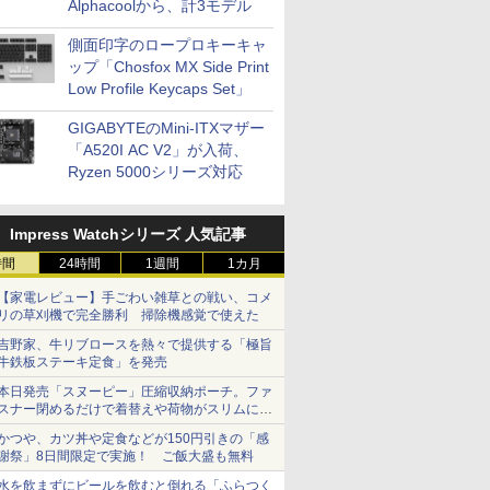
Alphacoolから、計3モデル
側面印字のロープロキーキャ
ップ「Chosfox MX Side Print
Low Profile Keycaps Set」
GIGABYTEのMini-ITXマザー
「A520I AC V2」が入荷、
Ryzen 5000シリーズ対応
Impress Watchシリーズ 人気記事
時間
24時間
1週間
1カ月
【家電レビュー】手ごわい雑草との戦い、コメ
リの草刈機で完全勝利 掃除機感覚で使えた
吉野家、牛リブロースを熱々で提供する「極旨
牛鉄板ステーキ定食」を発売
本日発売「スヌーピー」圧縮収納ポーチ。ファ
スナー閉めるだけで着替えや荷物がスリムにま
とまる
かつや、カツ丼や定食などが150円引きの「感
謝祭」8日間限定で実施！ ご飯大盛も無料
水を飲まずにビールを飲むと倒れる「ふらつく