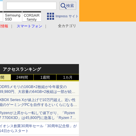
Impress サイト
全カテゴリ
原情報
スマートフォン
アクセスランキング
時間
24時間
1週間
1カ月
DDR5メモリの16GB×2枚組が今年最安の
39,980円、大容量の64GB×2枚組は一部が続騰
[8月前半のメモリ価格]
XBOX Series Xが値上げで10万円超え。近い性
能のゲーミングPCを自作するといくらになる？
【石田賀津男の『酒の肴にPCゲーム』】
Ryzenが上昇から一転して値下がり、「Ryzen
7 7700X3D」は45,800円に急落し「Ryzen 7
7800X3D」との価格逆転解消 [8月前半のCPU
イオシス創業30周年セール「30周年記念祭」が
価格]
14日からスタート