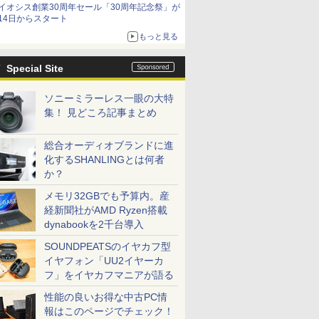
イオシス創業30周年セール「30周年記念祭」が
価格]
14日からスタート
もっと見る
Special Site
ソニーミラーレス一眼の大特
集！ 見どころ記事まとめ
総合オーディオブランドに進
化するSHANLINGとは何者
か？
メモリ32GBでも予算内。産
経新聞社がAMD Ryzen搭載
dynabookを2千台導入
SOUNDPEATSのイヤカフ型
イヤフォン「UU2イヤーカ
フ」をイヤカフマニアが語る
性能の良いお得な中古PC情
報はこのページでチェック！