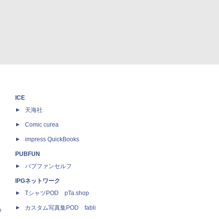
ICE
天海社
ス
Comic curea
impress QuickBooks
PUBFUN
パブファンセルフ
IPGネットワーク
TシャツPOD pTa.shop
カスタム写真集POD fabli
e