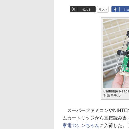
ポスト
リスト
シ
Cartridge 
対応モデル
スーパーファミコンやNINTE
ムカートリッジから直接読み書きでき
家電のケンちゃん
に入荷した。