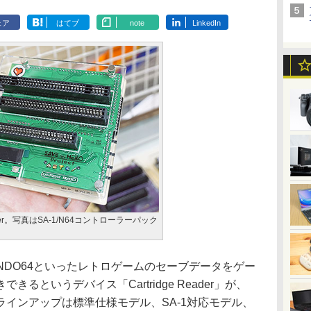
ェア
はてブ
note
LinkedIn
Reader。写真はSA-1/N64コントローラーパック
NDO64といったレトロゲームのセーブデータをゲー
るというデバイス「Cartridge Reader」が、
ラインアップは標準仕様モデル、SA-1対応モデル、