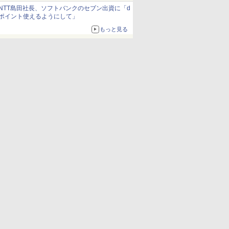
約1656kcal、総重量約527g！
NTT島田社長、ソフトバンクのセブン出資に「d
ポイント使えるようにして」
もっと見る