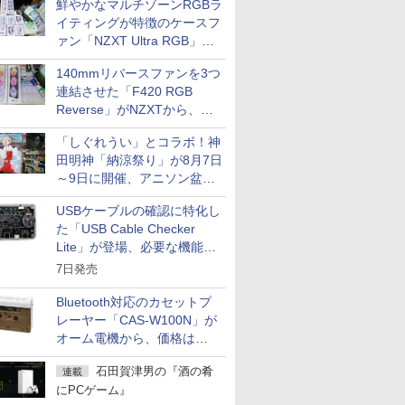
鮮やかなマルチゾーンRGBラ
イティングが特徴のケースフ
ァン「NZXT Ultra RGB」が
発売、計8製品
140mmリバースファンを3つ
連結させた「F420 RGB
Reverse」がNZXTから、単
一フレーム採用
「しぐれうい」とコラボ！神
田明神「納涼祭り」が8月7日
～9日に開催、アニソン盆踊
りや屋台グルメなどもあり
USBケーブルの確認に特化し
た「USB Cable Checker
Lite」が登場、必要な機能を
凝縮しコンパクトに
7日発売
Bluetooth対応のカセットプ
レーヤー「CAS-W100N」が
オーム電機から、価格は
5,940円
石田賀津男の『酒の肴
連載
にPCゲーム』