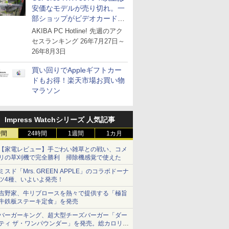
安価なモデルが売り切れ。一
部ショップがビデオカードの
購入制限を実施したニュース
AKIBA PC Hotline! 先週のアク
が注目を集める
セスランキング 26年7月27日～
26年8月3日
買い回りでAppleギフトカー
ドもお得！楽天市場お買い物
マラソン
Impress Watchシリーズ 人気記事
時間
24時間
1週間
1カ月
【家電レビュー】手ごわい雑草との戦い、コメ
リの草刈機で完全勝利 掃除機感覚で使えた
ミスド「Mrs. GREEN APPLE」のコラボドーナ
ツ4種、いよいよ発売！
吉野家、牛リブロースを熱々で提供する「極旨
牛鉄板ステーキ定食」を発売
バーガーキング、超大型チーズバーガー「ダー
ティ ザ・ワンパウンダー」を発売。総カロリー