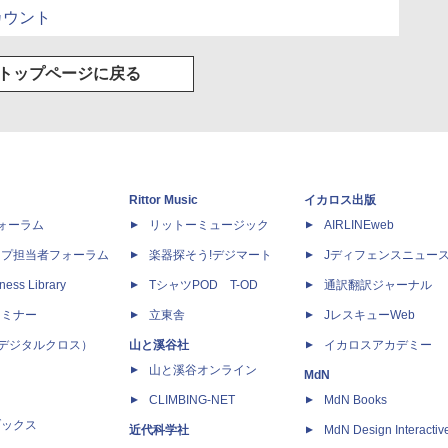
rアカウント
トップページに戻る
Rittor Music
イカロス出版
dフォーラム
リットーミュージック
AIRLINEweb
ップ担当者フォーラム
楽器探そう!デジマート
Jディフェンスニュー
ness Library
TシャツPOD T-OD
通訳翻訳ジャーナル
セミナー
立東舎
JレスキューWeb
 X（デジタルクロス）
山と溪谷社
イカロスアカデミー
山と溪谷オンライン
MdN
CLIMBING-NET
MdN Books
ブックス
近代科学社
MdN Design Interactiv