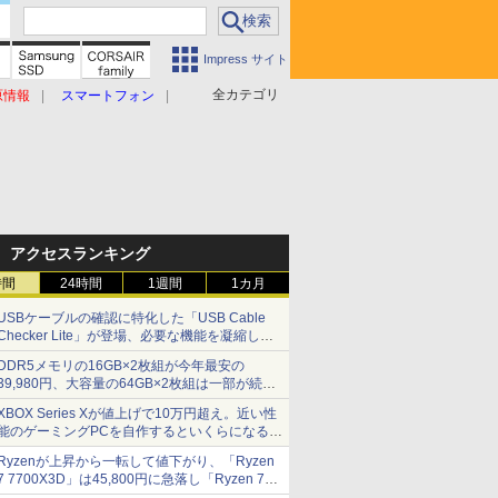
Impress サイト
全カテゴリ
原情報
スマートフォン
アクセスランキング
時間
24時間
1週間
1カ月
USBケーブルの確認に特化した「USB Cable
Checker Lite」が登場、必要な機能を凝縮しコ
ンパクトに 7日発売
DDR5メモリの16GB×2枚組が今年最安の
39,980円、大容量の64GB×2枚組は一部が続騰
[8月前半のメモリ価格]
XBOX Series Xが値上げで10万円超え。近い性
能のゲーミングPCを自作するといくらになる？
【石田賀津男の『酒の肴にPCゲーム』】
Ryzenが上昇から一転して値下がり、「Ryzen
7 7700X3D」は45,800円に急落し「Ryzen 7
7800X3D」との価格逆転解消 [8月前半のCPU