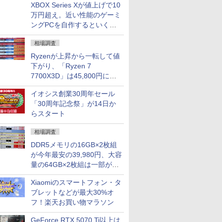
XBOX Series Xが値上げで10
万円超え。近い性能のゲーミ
ングPCを自作するといくら
になる？
相場調査
Ryzenが上昇から一転して値
下がり、「Ryzen 7
7700X3D」は45,800円に急
落し「Ryzen 7 7800X3D」
イオシス創業30周年セール
との価格逆転解消 [8月前半の
「30周年記念祭」が14日か
CPU価格]
らスタート
相場調査
DDR5メモリの16GB×2枚組
が今年最安の39,980円、大容
量の64GB×2枚組は一部が続
騰 [8月前半のメモリ価格]
Xiaomiのスマートフォン・タ
ブレットなどが最大30%オ
フ！楽天お買い物マラソン
GeForce RTX 5070 Ti以上は