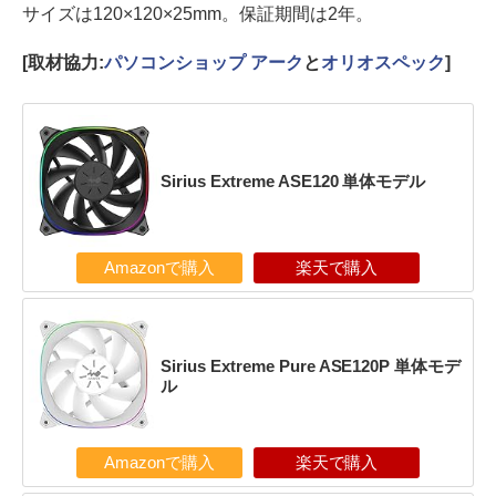
サイズは120×120×25mm。保証期間は2年。
[取材協力:
パソコンショップ アーク
と
オリオスペック
]
Sirius Extreme ASE120 単体モデル
Amazonで購入
楽天で購入
Sirius Extreme Pure ASE120P 単体モデ
ル
Amazonで購入
楽天で購入