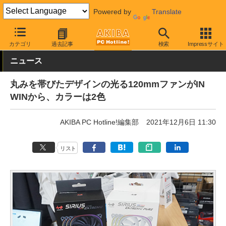
Powered by
Translate
AKIBA PC Hotline!
PCパーツ
ファン関連製品
ケースファン
カテゴリ
過去記事
検索
Impressサイト
ニュース
丸みを帯びたデザインの光る120mmファンがIN
WINから、カラーは2色
AKIBA PC Hotline!編集部
2021年12月6日 11:30
リスト