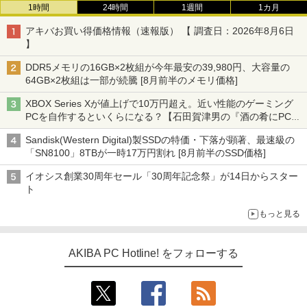
1時間
24時間
1週間
1カ月
アキバお買い得価格情報（速報版） 【 調査日：2026年8月6日
】
DDR5メモリの16GB×2枚組が今年最安の39,980円、大容量の
64GB×2枚組は一部が続騰 [8月前半のメモリ価格]
XBOX Series Xが値上げで10万円超え。近い性能のゲーミング
PCを自作するといくらになる？【石田賀津男の『酒の肴にPCゲ
ーム』】
Sandisk(Western Digital)製SSDの特価・下落が顕著、最速級の
「SN8100」8TBが一時17万円割れ [8月前半のSSD価格]
イオシス創業30周年セール「30周年記念祭」が14日からスター
ト
もっと見る
AKIBA PC Hotline! をフォローする