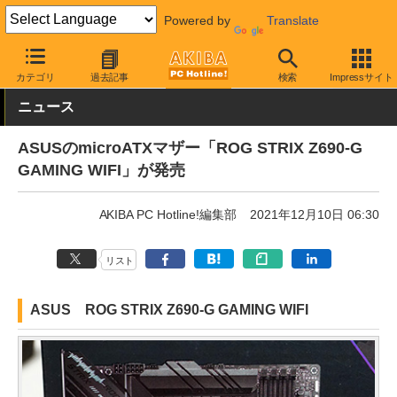
Powered by
Translate
AKIBA PC Hotline!
PCパーツ
マザーボード
ASUS
カテゴリ
過去記事
検索
Impressサイト
ニュース
ASUSのmicroATXマザー「ROG STRIX Z690-G
GAMING WIFI」が発売
AKIBA PC Hotline!編集部
2021年12月10日 06:30
リスト
ASUS ROG STRIX Z690-G GAMING WIFI