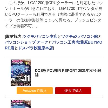
このほか、LGA1200用CPUクーラーにも対応したマウ
ントホールが用意されており、LGA1700用マウンタが無
いCPUクーラーも利用できる（実際に装着できるかはク
ーラーの仕様や形状等によって異なる。プッシュピンタ
イプは装着不可）。
[取材協力:
ツクモパソコン本店
と
ツクモeX.パソコン館
と
パソコンショップ アーク
と
パソコン工房 秋葉原BUYMO
RE店
と
ドスパラ秋葉原本店
]
DOS/V POWER REPORT 2021年秋号 雑
誌
Amazonで購入
楽天で購入