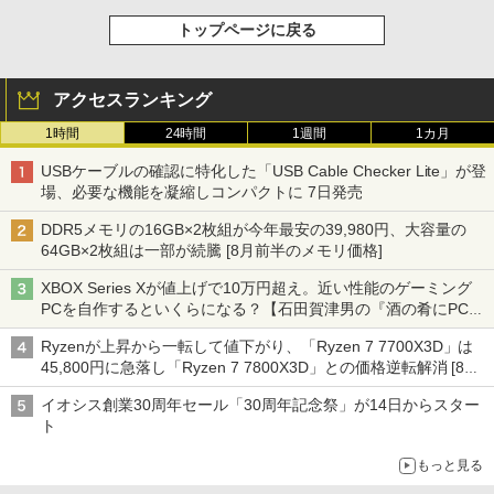
トップページに戻る
アクセスランキング
1時間
24時間
1週間
1カ月
USBケーブルの確認に特化した「USB Cable Checker Lite」が登
場、必要な機能を凝縮しコンパクトに 7日発売
DDR5メモリの16GB×2枚組が今年最安の39,980円、大容量の
64GB×2枚組は一部が続騰 [8月前半のメモリ価格]
XBOX Series Xが値上げで10万円超え。近い性能のゲーミング
PCを自作するといくらになる？【石田賀津男の『酒の肴にPCゲ
ーム』】
Ryzenが上昇から一転して値下がり、「Ryzen 7 7700X3D」は
45,800円に急落し「Ryzen 7 7800X3D」との価格逆転解消 [8月
前半のCPU価格]
イオシス創業30周年セール「30周年記念祭」が14日からスター
ト
もっと見る