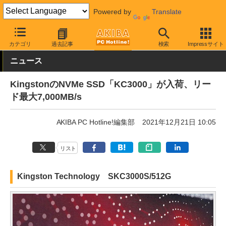
Powered by
Translate
AKIBA PC Hotline!
PCパーツ
SSD
Kingston Technology
カテゴリ
過去記事
検索
Impressサイト
ニュース
KingstonのNVMe SSD「KC3000」が入荷、リー
ド最大7,000MB/s
AKIBA PC Hotline!編集部
2021年12月21日 10:05
リスト
Kingston Technology SKC3000S/512G