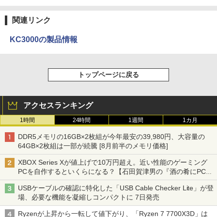
関連リンク
KC3000の製品情報
トップページに戻る
アクセスランキング
1時間
24時間
1週間
1カ月
DDR5メモリの16GB×2枚組が今年最安の39,980円、大容量の
64GB×2枚組は一部が続騰 [8月前半のメモリ価格]
XBOX Series Xが値上げで10万円超え。近い性能のゲーミング
PCを自作するといくらになる？【石田賀津男の『酒の肴にPCゲ
ーム』】
USBケーブルの確認に特化した「USB Cable Checker Lite」が登
場、必要な機能を凝縮しコンパクトに 7日発売
Ryzenが上昇から一転して値下がり、「Ryzen 7 7700X3D」は