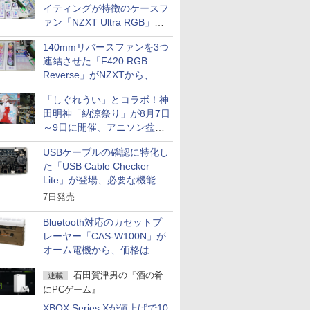
イティングが特徴のケースフ
ァン「NZXT Ultra RGB」が
発売、計8製品
140mmリバースファンを3つ
連結させた「F420 RGB
Reverse」がNZXTから、単
一フレーム採用
「しぐれうい」とコラボ！神
田明神「納涼祭り」が8月7日
～9日に開催、アニソン盆踊
りや屋台グルメなどもあり
USBケーブルの確認に特化し
た「USB Cable Checker
Lite」が登場、必要な機能を
凝縮しコンパクトに
7日発売
Bluetooth対応のカセットプ
レーヤー「CAS-W100N」が
オーム電機から、価格は
5,940円
石田賀津男の『酒の肴
連載
にPCゲーム』
XBOX Series Xが値上げで10