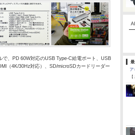
A
PD 60W対応のUSB Type-C給電ポート、USB
最
0、HDMI（4K/30Hz対応）、SD/microSDカードリーダー
ア
【