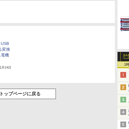
USB
する変換
ム電機
1
年1月14日
トップページに戻る