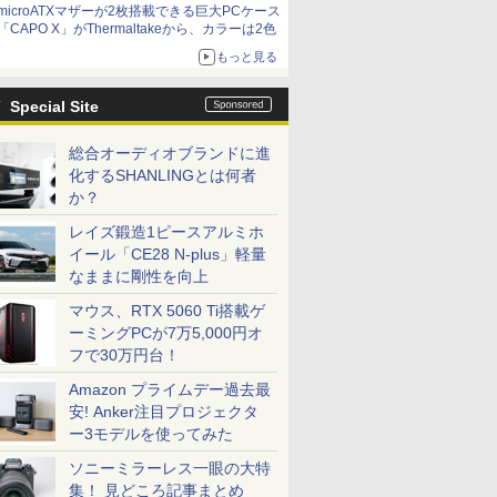
microATXマザーが2枚搭載できる巨大PCケース
「CAPO X」がThermaltakeから、カラーは2色
もっと見る
Special Site
総合オーディオブランドに進
化するSHANLINGとは何者
か？
レイズ鍛造1ピースアルミホ
イール「CE28 N-plus」軽量
なままに剛性を向上
マウス、RTX 5060 Ti搭載ゲ
ーミングPCが7万5,000円オ
フで30万円台！
Amazon プライムデー過去最
安! Anker注目プロジェクタ
ー3モデルを使ってみた
ソニーミラーレス一眼の大特
集！ 見どころ記事まとめ