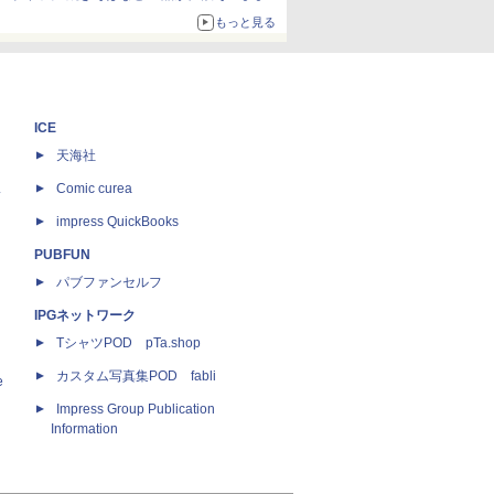
ボリュームアップ
もっと見る
ICE
天海社
ス
Comic curea
impress QuickBooks
PUBFUN
パブファンセルフ
IPGネットワーク
TシャツPOD pTa.shop
カスタム写真集POD fabli
e
Impress Group Publication
Information