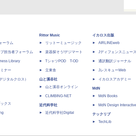
Rittor Music
イカロス出版
dフォーラム
リットーミュージック
AIRLINEweb
ップ担当者フォーラム
楽器探そう!デジマート
Jディフェンスニュー
ness Library
TシャツPOD T-OD
通訳翻訳ジャーナル
セミナー
立東舎
JレスキューWeb
 X（デジタルクロス）
山と溪谷社
イカロスアカデミー
山と溪谷オンライン
MdN
CLIMBING-NET
MdN Books
ブックス
近代科学社
MdN Design Interactiv
ing
近代科学社Digital
テックリブ
TechLib