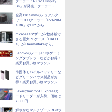
クーラー「RZ820 Display
BK」が発売、クーラートッ
プに5インチ液晶搭載
全高118.5mmのデュアルタ
ワーCPUクーラー「RZ620M
X BK」がCPSから
microATXマザーが2枚搭載で
きる巨大PCケース「CAPO
X」がThermaltakeから、カ
ラーは2色
LenovoのノートPCやゲーミ
ングタブレットなどがお得！
楽天お買い物マラソン
準固体モバイルバッテリーな
どグリーンハウス製品がお
得！楽天お買い物マラソン
LexarのmicroSD Expressカ
ードリーダーが入荷、価格は
7,500円
鮮やかなマルチゾーンRGBラ