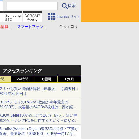
Impress サイト
全カテゴリ
原情報
スマートフォン
アクセスランキング
時間
24時間
1週間
1カ月
アキバお買い得価格情報（速報版） 【 調査日：
2026年8月6日 】
DDR5メモリの16GB×2枚組が今年最安の
39,980円、大容量の64GB×2枚組は一部が続騰
[8月前半のメモリ価格]
XBOX Series Xが値上げで10万円超え。近い性
能のゲーミングPCを自作するといくらになる？
【石田賀津男の『酒の肴にPCゲーム』】
Sandisk(Western Digital)製SSDの特価・下落が
顕著、最速級の「SN8100」8TBが一時17万円
割れ [8月前半のSSD価格]