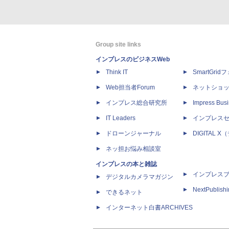
Group site links
インプレスのビジネスWeb
Think IT
SmartGri
Web担当者Forum
ネットショ
インプレス総合研究所
Impress Busi
IT Leaders
インプレス
ドローンジャーナル
DIGITAL
ネッ担お悩み相談室
インプレスの本と雑誌
インプレス
デジタルカメラマガジン
NextPublish
できるネット
インターネット白書ARCHIVES