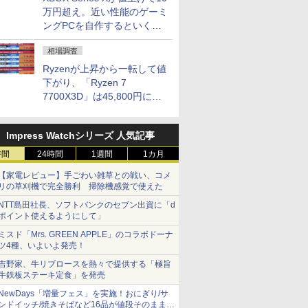
万円超え。近い性能のゲーミ
ングPCを自作するといくら
になる？
相場調査
Ryzenが上昇から一転して値
下がり、「Ryzen 7
7700X3D」は45,800円に急
落し「Ryzen 7 7800X3D」
との価格逆転解消 [8月前半の
Impress Watchシリーズ 人気記事
CPU価格]
時間
24時間
1週間
1カ月
【家電レビュー】手ごわい雑草との戦い、コメ
リの草刈機で完全勝利 掃除機感覚で使えた
NTT島田社長、ソフトバンクのセブン出資に「d
ポイント使えるようにして」
ミスド「Mrs. GREEN APPLE」のコラボドーナ
ツ4種、いよいよ発売！
吉野家、牛リブロースを熱々で提供する「極旨
牛鉄板ステーキ定食」を発売
NewDays「増量フェス」を実施！おにぎり/サ
ンドイッチ/焼きそばなど16品が値段そのままで