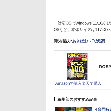
対応OSはWindows 11/10/8.1/
OSなど。本体サイズは117×37
[取材協力:
あきばお～弐號店
]
DOS/
Amazonで購入
楽天で購入
編集部のおすすめ記事
4台同時