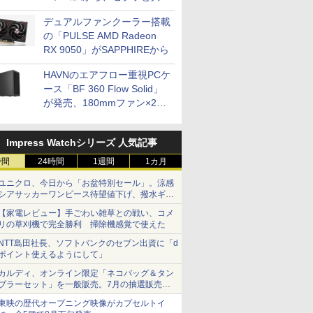
開発
デュアルファンクーラー搭載
の「PULSE AMD Radeon
RX 9050」がSAPPHIREから
HAVNのエアフロー重視PCケ
ース「BF 360 Flow Solid」
が発売、180mmファン×2搭
載
Impress Watchシリーズ 人気記事
時間
24時間
1週間
1カ月
ユニクロ、今日から「お盆特別セール」。涼感
シアサッカーワンピース待望値下げ、撥水ギア
ショーツは1990円に
【家電レビュー】手ごわい雑草との戦い、コメ
リの草刈機で完全勝利 掃除機感覚で使えた
NTT島田社長、ソフトバンクのセブン出資に「d
ポイント使えるようにして」
カルディ、オンライン限定「ネコバッグ＆タン
ブラーセット」を一般販売。7月の抽選販売の
当選無効分
東映の歴代オープニング映像がカプセルトイ