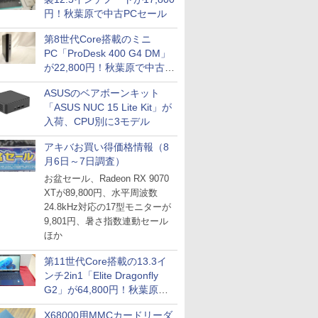
円！秋葉原で中古PCセール
第8世代Core搭載のミニ
PC「ProDesk 400 G4 DM」
が22,800円！秋葉原で中古
PCセール
ASUSのベアボーンキット
「ASUS NUC 15 Lite Kit」が
入荷、CPU別に3モデル
アキバお買い得価格情報（8
月6日～7日調査）
お盆セール、Radeon RX 9070
XTが89,800円、水平周波数
24.8kHz対応の17型モニターが
9,801円、暑さ指数連動セール
ほか
第11世代Core搭載の13.3イ
ンチ2in1「Elite Dragonfly
G2」が64,800円！秋葉原で
中古PCセール
X68000用MMCカードリーダ