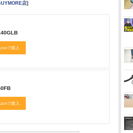
UYMORE店
]
140GLB
60FB