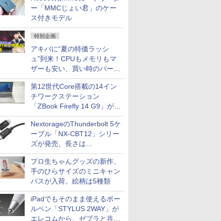
ー「MMCじょい君」のケー
ス付きモデル
特別企画
アキバに“夏の特価ラッシ
ュ”到来！CPUもメモリもマ
ザーも安い、買い時のパーツ
は？【8月7日(金)22時配信】
第12世代Core搭載の14イン
チワークステーション
「ZBook Firefly 14 G9」が
79,800円！秋葉原で中古PC
NextorageのThunderbolt 5ケ
セール
ーブル「NX-CBT12」シリー
ズが発売、長さは
30cm/50cm/1mの3種類
プロ生ちゃんグッズの新作、
手のひらサイズのミニキャン
バスが入荷。絵柄は5種類
iPadでもそのまま使えるボー
ルペン「STYLUS 2WAY」が
エレコムから、ゼブラと共同