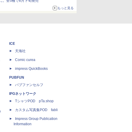
に。全5種で8月下旬発売
もっと見る
ICE
天海社
ス
Comic curea
impress QuickBooks
PUBFUN
パブファンセルフ
IPGネットワーク
TシャツPOD pTa.shop
カスタム写真集POD fabli
e
Impress Group Publication
Information