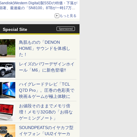
Sandisk(Western Digital)製SSDの特価・下落が
顕著、最速級の「SN8100」8TBが一時17万円
割れ [8月前半のSSD価格]
もっと見る
Special Site
鳥肌ものの「DENON
HOME」サウンドを体感し
た！
レイズのパワーデザインホイ
ール「M6」に新色登場!!
ハイグレードテレビ「TCL
Q7D Pro」。圧巻の色彩美で
映画＆ゲームが極上体験に
お値段そのままでメモリ倍
増！メモリ32GBの「お得な
ゲーミングノート」
SOUNDPEATSのイヤカフ型
イヤフォン「UU2イヤーカ