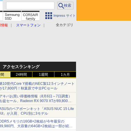
Impress サイト
全カテゴリ
原情報
スマートフォン
アクセスランキング
時間
24時間
1週間
1カ月
第10世代Core Y搭載のNEC製12.5インチノート
が17,800円！秋葉原で中古PCセール
アキバお買い得価格情報（8月6日～7日調査）
お盆セール、Radeon RX 9070 XTが89,800
円、水平周波数24.8kHz対応の17型モニターが
ASUSのベアボーンキット「ASUS NUC 15 Lite
9,801円、暑さ指数連動セール ほか
Kit」が入荷、CPU別に3モデル
DDR5メモリの16GB×2枚組が今年最安の
39,980円、大容量の64GB×2枚組は一部が続騰
[8月前半のメモリ価格]