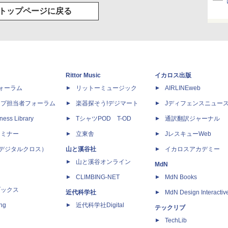
トップページに戻る
Rittor Music
イカロス出版
dフォーラム
リットーミュージック
AIRLINEweb
ップ担当者フォーラム
楽器探そう!デジマート
Jディフェンスニュー
ness Library
TシャツPOD T-OD
通訳翻訳ジャーナル
セミナー
立東舎
JレスキューWeb
 X（デジタルクロス）
山と溪谷社
イカロスアカデミー
山と溪谷オンライン
MdN
CLIMBING-NET
MdN Books
ブックス
近代科学社
MdN Design Interactiv
ing
近代科学社Digital
テックリブ
TechLib