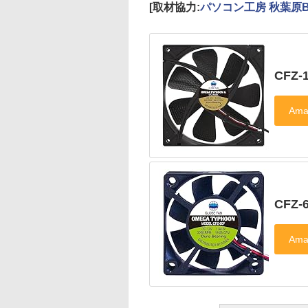
[取材協力:
パソコン工房 秋葉原B
CFZ-
CFZ-