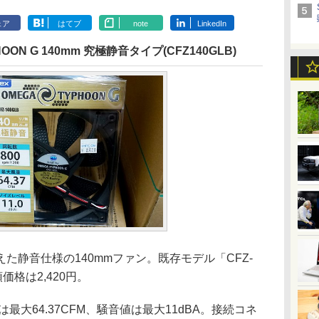
ェア
はてブ
note
LinkedIn
ON G 140mm 究極静音タイプ(CFZ140GLB)
静音仕様の140mmファン。既存モデル「CFZ-
価格は2,420円。
量は最大64.37CFM、騒音値は最大11dBA。接続コネ