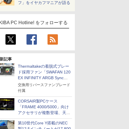
フ」をイヤカフマニアが語る
KIBA PC Hotline! をフォローする
新記事
Thermaltakeの着脱式ブレー
ド採用ファン「SWAFAN 120
EX INFINITY ARGB Sync」
に単品パッケージ
交換用リバースファンブレード
付属
CORSAIR製PCケース
「FRAME 4000/5000」向け
アクセサリが複数登場、天然
木製パネルや背面コネクタ対
第10世代Core Y搭載のNEC
応トレイなど
製12.5インチノートが17,800