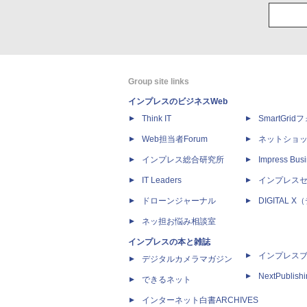
Group site links
インプレスのビジネスWeb
Think IT
SmartGri
Web担当者Forum
ネットショ
インプレス総合研究所
Impress Busi
IT Leaders
インプレス
ドローンジャーナル
DIGITAL
ネッ担お悩み相談室
インプレスの本と雑誌
インプレス
デジタルカメラマガジン
NextPublish
できるネット
インターネット白書ARCHIVES