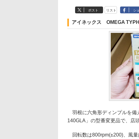
ポスト
リスト
シ
アイネックス OMEGA TYPHO
羽根に六角形ディンプルを備えた
140GLA」の型番変更品で、店頭
回転数は800rpm(±200)、風