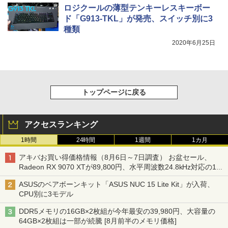
ロジクールの薄型テンキーレスキーボー
ド「G913-TKL」が発売、スイッチ別に3
種類
2020年6月25日
トップページに戻る
アクセスランキング
1時間
24時間
1週間
1カ月
アキバお買い得価格情報（8月6日～7日調査） お盆セール、
Radeon RX 9070 XTが89,800円、水平周波数24.8kHz対応の17
型モニターが9,801円、暑さ指数連動セール ほか
ASUSのベアボーンキット「ASUS NUC 15 Lite Kit」が入荷、
CPU別に3モデル
DDR5メモリの16GB×2枚組が今年最安の39,980円、大容量の
64GB×2枚組は一部が続騰 [8月前半のメモリ価格]