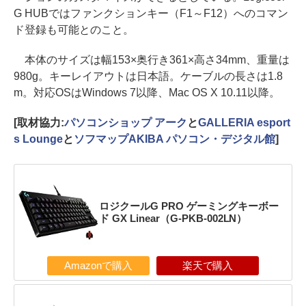
G HUBではファンクションキー（F1～F12）へのコマン
ド登録も可能とのこと。
本体のサイズは幅153×奥行き361×高さ34mm、重量は
980g。キーレイアウトは日本語。ケーブルの長さは1.8
m。対応OSはWindows 7以降、Mac OS X 10.11以降。
[取材協力:
パソコンショップ アーク
と
GALLERIA esport
s Lounge
と
ソフマップAKIBA パソコン・デジタル館
]
ロジクールG PRO ゲーミングキーボー
ド GX Linear（G-PKB-002LN）
Amazonで購入
楽天で購入