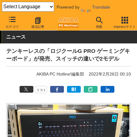
Powered by
Translate
AKIBA PC Hotline!
PC周辺機器
キーボード
ロジクール
カテゴリ
過去記事
検索
Impressサイト
ニュース
テンキーレスの「ロジクールG PRO ゲーミングキ
ーボード」が発売、スイッチの違いで2モデル
AKIBA PC Hotline!編集部
2022年2月26日 00:10
リスト