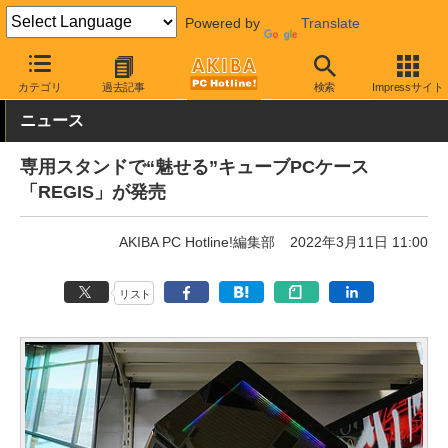
Powered by
Translate
AKIBA PC Hotline!
PCパーツ
PCケース
キューブ
カテゴリ
過去記事
検索
Impressサイト
ニュース
専用スタンドで“魅せる”キューブPCケース
「REGIS」が発売
AKIBA PC Hotline!編集部
2022年3月11日 11:00
リスト