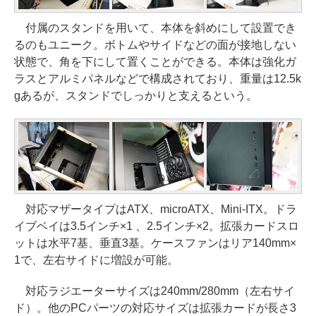
付属のスタンドを用いて、本体を斜めにして設置でき
るのもユニーク。ボトムやサイドなどの面が接地しない
状態で、角を下にして置くことができる。本体は強化ガ
ラスとアルミパネルなどで構成されており、重量は12.5k
gあるが、スタンドでしっかりと支えるという。
対応マザータイプはATX、microATX、Mini-ITX。ドラ
イブベイは3.5インチ×1 、2.5インチ×2。拡張カードスロ
ットは水平7基、垂直3基。ケースファンはリア140mm×
1で、左右サイドに増設が可能。
対応ラジエーターサイズは240mm/280mm（左右サイ
ド）。他のPCパーツの対応サイズは拡張カードが長さ3