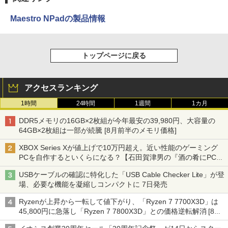
Maestro NPadの製品情報
トップページに戻る
アクセスランキング
1時間
24時間
1週間
1カ月
DDR5メモリの16GB×2枚組が今年最安の39,980円、大容量の
64GB×2枚組は一部が続騰 [8月前半のメモリ価格]
XBOX Series Xが値上げで10万円超え。近い性能のゲーミング
PCを自作するといくらになる？【石田賀津男の『酒の肴にPCゲ
ーム』】
USBケーブルの確認に特化した「USB Cable Checker Lite」が登
場、必要な機能を凝縮しコンパクトに 7日発売
Ryzenが上昇から一転して値下がり、「Ryzen 7 7700X3D」は
45,800円に急落し「Ryzen 7 7800X3D」との価格逆転解消 [8月
前半のCPU価格]