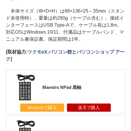
本体サイズ（W×D×H）は88×136×25～35mm（スタン
ド未使用時）、重量は約290g（ケーブル含む）。接続イ
ンターフェースはUSB Type-Aで、ケーブル長は1.8m。
対応OSはWindows 10/11。付属品はケーブルバンド、マ
ニュアル兼保証書。保証期間は1年。
[取材協力:
ツクモeX.パソコン館
と
パソコンショップ アー
ク
]
Maestro NPad 黒軸
Amazonで購入
楽天で購入