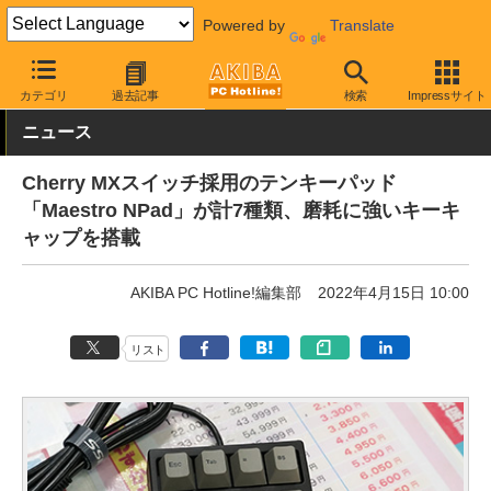
Powered by
Translate
AKIBA PC Hotline!
PC周辺機器
キーボード
アーキサイト
カテゴリ
過去記事
検索
Impressサイト
ニュース
Cherry MXスイッチ採用のテンキーパッド
「Maestro NPad」が計7種類、磨耗に強いキーキ
ャップを搭載
AKIBA PC Hotline!編集部
2022年4月15日 10:00
リスト